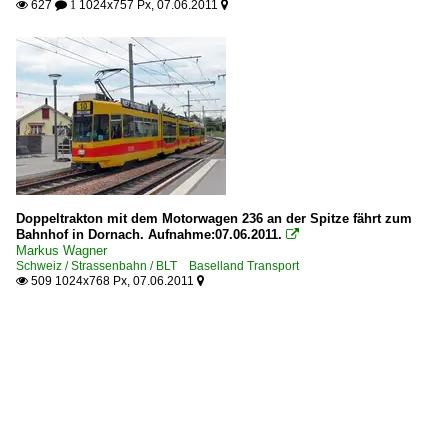
627
1024x757 Px, 07.06.2011

 1

Doppeltrakton mit dem Motorwagen 236 an der Spitze fährt zum
Bahnhof in Dornach. Aufnahme:07.06.2011.

Markus Wagner
Schweiz / Strassenbahn / BLT Baselland Transport
509 1024x768 Px, 07.06.2011

