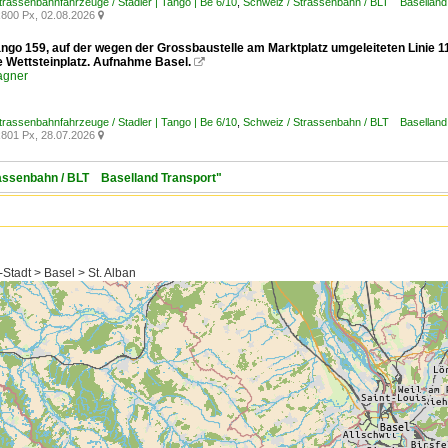
trassenbahnfahrzeuge / Stadler | Tango | Be 6/10
,
Schweiz / Strassenbahn / BLT Baselland
800 Px, 02.08.2026

ango 159, auf der wegen der Grossbaustelle am Marktplatz umgeleiteten Linie 1
e Wettsteinplatz. Aufnahme Basel.

agner
trassenbahnfahrzeuge / Stadler | Tango | Be 6/10
,
Schweiz / Strassenbahn / BLT Baselland
801 Px, 28.07.2026

trassenbahn / BLT Baselland Transport"
Stadt > Basel > St. Alban