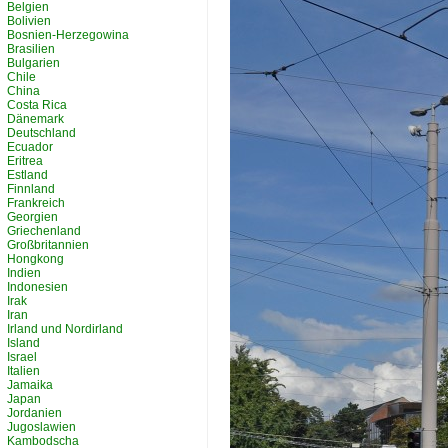
Belgien
Bolivien
Bosnien-Herzegowina
Brasilien
Bulgarien
Chile
China
Costa Rica
Dänemark
Deutschland
Ecuador
Eritrea
Estland
Finnland
Frankreich
Georgien
Griechenland
Großbritannien
Hongkong
Indien
Indonesien
Irak
Iran
Irland und Nordirland
Island
Israel
Italien
Jamaika
Japan
Jordanien
Jugoslawien
Kambodscha