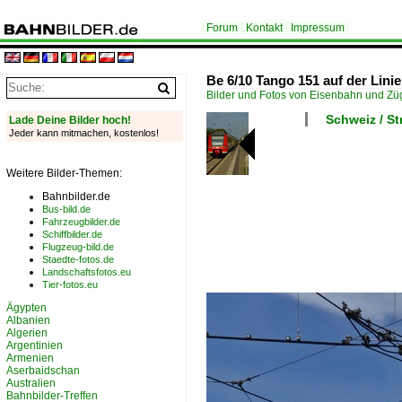
Forum
Kontakt
Impressum
Be 6/10 Tango 151 auf der Linie
Bilder und Fotos von Eisenbahn und Z
Schweiz / S
Lade Deine Bilder hoch!
Jeder kann mitmachen, kostenlos!
Weitere Bilder-Themen:
Bahnbilder.de
Bus-bild.de
Fahrzeugbilder.de
Schiffbilder.de
Flugzeug-bild.de
Staedte-fotos.de
Landschaftsfotos.eu
Tier-fotos.eu
Ägypten
Albanien
Algerien
Argentinien
Armenien
Aserbaidschan
Australien
Bahnbilder-Treffen