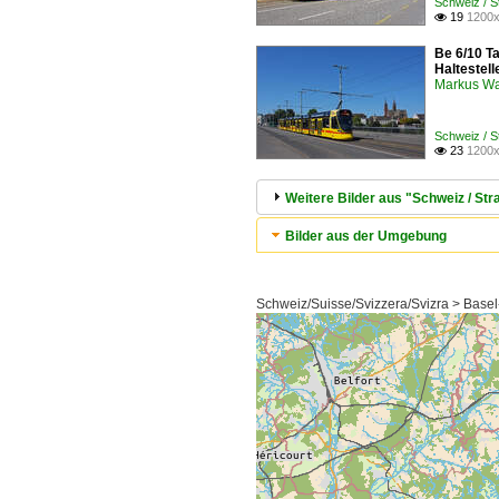
Schweiz / S
19
1200x

Be 6/10 T
Haltestell
Markus W
Schweiz / S
23
1200x

Weitere Bilder aus "Schweiz / S
Bilder aus der Umgebung
Schweiz/Suisse/Svizzera/Svizra > Basel-