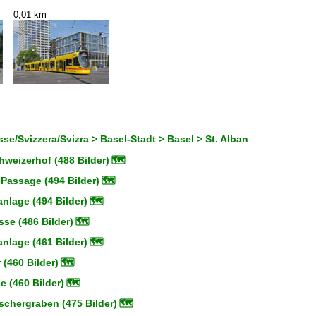
0,01 km
se/Svizzera/Svizra > Basel-Stadt > Basel > St. Alban
weizerhof (488 Bilder)
🗺
Passage (494 Bilder)
🗺
nlage (494 Bilder)
🗺
se (486 Bilder)
🗺
nlage (461 Bilder)
🗺
 (460 Bilder)
🗺
 (460 Bilder)
🗺
chergraben (475 Bilder)
🗺