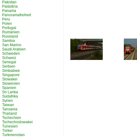
Pakistan
Palästina
Panama
Panoramafreiheit
Peru
Polen
Portugal
Rumänien
Russland
Sambia
San Marino
Saudi Arabien
Schweden
Schweiz
Senegal
Serbien
Simbabwe
Singapore
Slowakei
Slowenien
Spanien
Sri Lanka
Südafrika
Syrien
Taiwan
Tansania
Thailand
Tschechien
Tschechoslowakei
Tunesien
Türkei
Turkmenistan