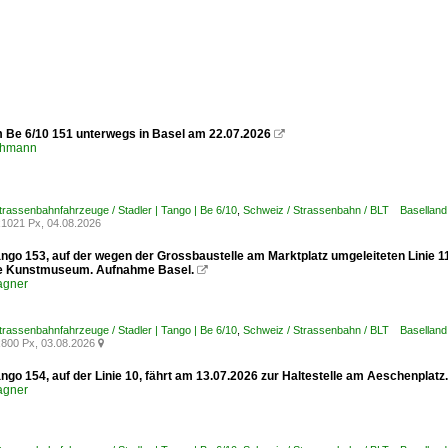
m Be 6/10 151 unterwegs in Basel am 22.07.2026

chmann
trassenbahnfahrzeuge / Stadler | Tango | Be 6/10
,
Schweiz / Strassenbahn / BLT Baselland
1021 Px, 04.08.2026
ango 153, auf der wegen der Grossbaustelle am Marktplatz umgeleiteten Linie 1
le Kunstmuseum. Aufnahme Basel.

agner
trassenbahnfahrzeuge / Stadler | Tango | Be 6/10
,
Schweiz / Strassenbahn / BLT Baselland
800 Px, 03.08.2026

ngo 154, auf der Linie 10, fährt am 13.07.2026 zur Haltestelle am Aeschenplat
agner