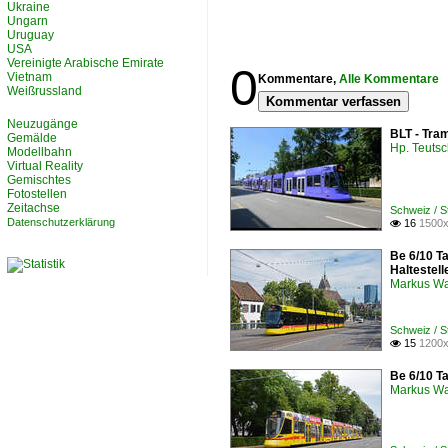
Ukraine
Ungarn
Uruguay
USA
Vereinigte Arabische Emirate
0
Vietnam
Kommentare,
Alle Kommentare
Weißrussland
Kommentar verfassen
Neuzugänge
BLT - Tra
Gemälde
Hp. Teuts
Modellbahn
Virtual Reality
Gemischtes
Fotostellen
Zeitachse
Schweiz / S
Datenschutzerklärung
16
1500x

Be 6/10 T
Haltestel
Markus W
Schweiz / S
15
1200x

Be 6/10 Ta
Markus W