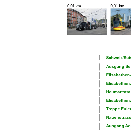
0,01 km
0,01 km
Schweiz/Suis
Ausgang Sch
Elisabethen-
Elisabethena
Heumattstras
Elisabethena
Treppe Euler
Nauenstrasse
Ausgang Aes