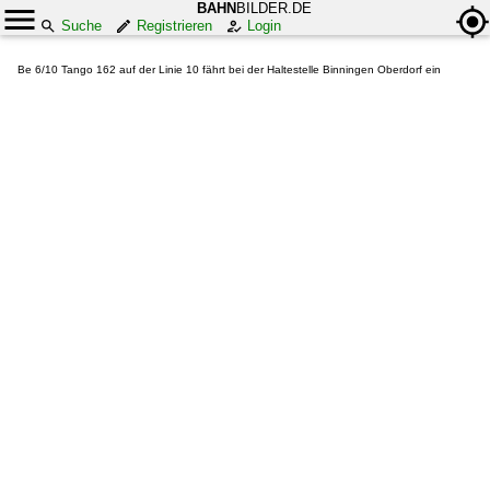
BAHN
BILDER.DE
Suche
Registrieren
Login
Be 6/10 Tango 162 auf der Linie 10 fährt bei der Haltestelle Binningen Oberdorf ein