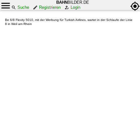
BAHN
BILDER.DE
Suche
Registrieren
Login
Be 6/8 Flexity 5010, mit der Werbung für Turkish Airlines, wartet in der Schlaufe der Linie
8 in Weil am Rhein