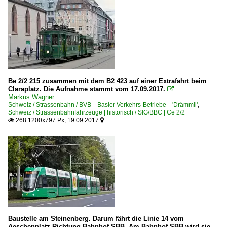
Be 2/2 215 zusammen mit dem B2 423 auf einer Extrafahrt beim
Claraplatz. Die Aufnahme stammt vom 17.09.2017.

Markus Wagner
Schweiz / Strassenbahn / BVB Basler Verkehrs-Betriebe 'Drämmli'
,
Schweiz / Strassenbahnfahrzeuge | historisch / SIG/BBC | Ce 2/2
268 1200x797 Px, 19.09.2017


Baustelle am Steinenberg. Darum fährt die Linie 14 vom
Aeschenplatz Richtung Bahnhof SBB. Am Bahnhof SBB wird sie