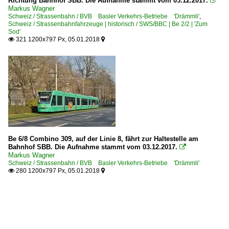
Richtung Bahnhof SBB. Die Aufnahme stammt vom 03.12.2017.

Markus Wagner
Schweiz / Strassenbahn / BVB Basler Verkehrs-Betriebe 'Drämmli'
,
Schweiz / Strassenbahnfahrzeuge | historisch / SWS/BBC | Be 2/2 | 'Zum
Sod'
321 1200x797 Px, 05.01.2018


Be 6/8 Combino 309, auf der Linie 8, fährt zur Haltestelle am
Bahnhof SBB. Die Aufnahme stammt vom 03.12.2017.

Markus Wagner
Schweiz / Strassenbahn / BVB Basler Verkehrs-Betriebe 'Drämmli'
280 1200x797 Px, 05.01.2018

