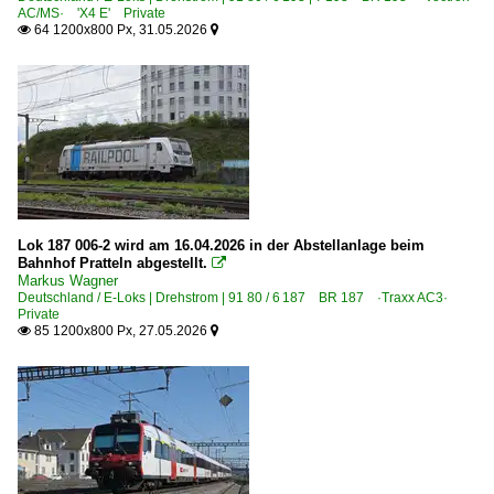
AC/MS· 'X4 E' Private
64 1200x800 Px, 31.05.2026


Lok 187 006-2 wird am 16.04.2026 in der Abstellanlage beim
Bahnhof Pratteln abgestellt.

Markus Wagner
Deutschland / E-Loks | Drehstrom | 91 80 / 6 187 BR 187 ·Traxx AC3·
Private
85 1200x800 Px, 27.05.2026

