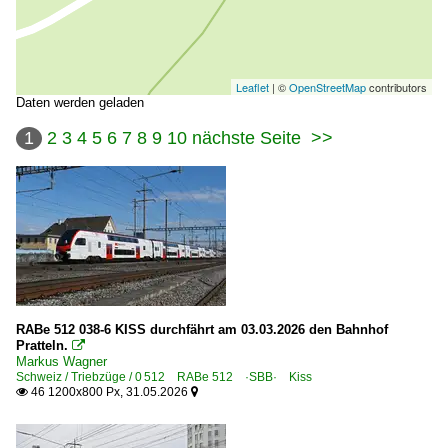
Leaflet
| ©
OpenStreetMap
contributors
Daten werden geladen
1
2
3
4
5
6
7
8
9
10
nächste Seite
>>
RABe 512 038-6 KISS durchfährt am 03.03.2026 den Bahnhof
Pratteln.

Markus Wagner
Schweiz / Triebzüge / 0 512 RABe 512 ·SBB· Kiss
46 1200x800 Px, 31.05.2026

