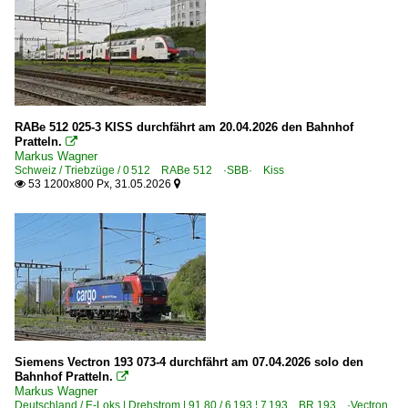
RABe 512 025-3 KISS durchfährt am 20.04.2026 den Bahnhof
Pratteln.

Markus Wagner
Schweiz / Triebzüge / 0 512 RABe 512 ·SBB· Kiss
53 1200x800 Px, 31.05.2026


Siemens Vectron 193 073-4 durchfährt am 07.04.2026 solo den
Bahnhof Pratteln.

Markus Wagner
Deutschland / E-Loks | Drehstrom | 91 80 / 6 193 ¦ 7 193 BR 193 ·Vectron