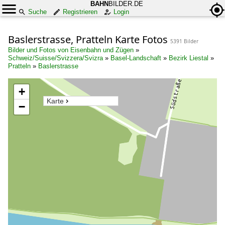
BAHN
BILDER.DE
Suche
Registrieren
Login
Baslerstrasse, Pratteln Karte Fotos
5391 Bilder
Bilder und Fotos von Eisenbahn und Zügen
»
Schweiz/Suisse/Svizzera/Svizra
»
Basel-Landschaft
»
Bezirk Liestal
»
Pratteln
»
Baslerstrasse
+
Karte
−