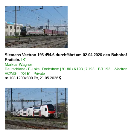
Siemens Vectron 193 454-6 durchfährt am 02.04.2026 den Bahnhof
Pratteln.

Markus Wagner
Deutschland / E-Loks | Drehstrom | 91 80 / 6 193 ¦ 7 193 BR 193 ·Vectron
AC/MS· 'X4 E' Private
108 1200x800 Px, 21.05.2026

