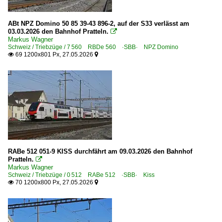
ABt NPZ Domino 50 85 39-43 896-2, auf der S33 verlässt am
03.03.2026 den Bahnhof Pratteln.

Markus Wagner
Schweiz / Triebzüge / 7 560 RBDe 560 ·SBB· NPZ Domino
69 1200x801 Px, 27.05.2026


RABe 512 051-9 KISS durchfährt am 09.03.2026 den Bahnhof
Pratteln.

Markus Wagner
Schweiz / Triebzüge / 0 512 RABe 512 ·SBB· Kiss
70 1200x800 Px, 27.05.2026

