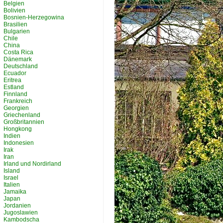
Belgien
Bolivien
Bosnien-Herzegowina
Brasilien
Bulgarien
Chile
China
Costa Rica
Dänemark
Deutschland
Ecuador
Eritrea
Estland
Finnland
Frankreich
Georgien
Griechenland
Großbritannien
Hongkong
Indien
Indonesien
Irak
Iran
Irland und Nordirland
Island
Israel
Italien
Jamaika
Japan
Jordanien
Jugoslawien
Kambodscha