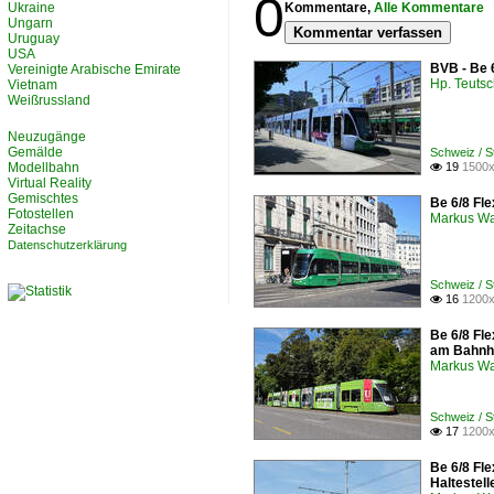
0
Ukraine
Kommentare,
Alle Kommentare
Ungarn
Kommentar verfassen
Uruguay
USA
BVB - Be 
Vereinigte Arabische Emirate
Hp. Teuts
Vietnam
Weißrussland
Neuzugänge
Gemälde
Schweiz / 
Modellbahn
19
1500x

Virtual Reality
Gemischtes
Be 6/8 Fle
Fotostellen
Markus W
Zeitachse
Datenschutzerklärung
Schweiz / 
16
1200x

Be 6/8 Fle
am Bahnh
Markus W
Schweiz / 
17
1200x

Be 6/8 Fl
Haltestel