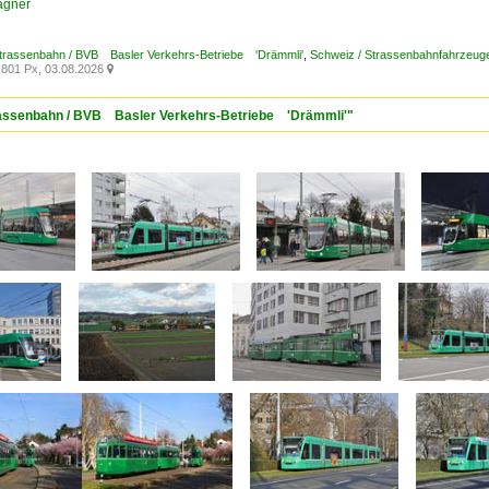
agner
Strassenbahn / BVB Basler Verkehrs-Betriebe 'Drämmli'
,
Schweiz / Strassenbahnfahrzeuge /
801 Px, 03.08.2026

trassenbahn / BVB Basler Verkehrs-Betriebe 'Drämmli'"