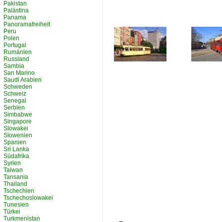
Pakistan
Palästina
Panama
Panoramafreiheit
Peru
Polen
Portugal
Rumänien
Russland
Sambia
San Marino
Saudi Arabien
Schweden
Schweiz
Senegal
Serbien
Simbabwe
Singapore
Slowakei
Slowenien
Spanien
Sri Lanka
Südafrika
Syrien
Taiwan
Tansania
Thailand
Tschechien
Tschechoslowakei
Tunesien
Türkei
Turkmenistan