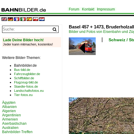
Forum
Kontakt
Impressum
Basel 457 + 1473, Bruderholzall
Bilder und Fotos von Eisenbahn und Z
Schweiz / S
Lade Deine Bilder hoch!
Jeder kann mitmachen, kostenlos!
Weitere Bilder-Themen:
Bahnbilder.de
Bus-bild.de
Fahrzeugbilder.de
Schiffbilder.de
Flugzeug-bild.de
Staedte-fotos.de
Landschaftsfotos.eu
Tier-fotos.eu
Ägypten
Albanien
Algerien
Argentinien
Armenien
Aserbaidschan
Australien
Bahnbilder-Treffen