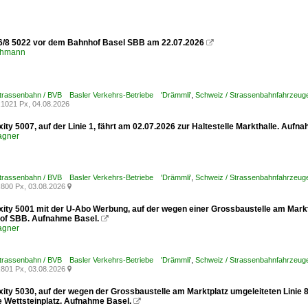
6/8 5022 vor dem Bahnhof Basel SBB am 22.07.2026

chmann
Strassenbahn / BVB Basler Verkehrs-Betriebe 'Drämmli'
,
Schweiz / Strassenbahnfahrzeuge /
1021 Px, 04.08.2026
xity 5007, auf der Linie 1, fährt am 02.07.2026 zur Haltestelle Markthalle. Aufn
agner
Strassenbahn / BVB Basler Verkehrs-Betriebe 'Drämmli'
,
Schweiz / Strassenbahnfahrzeuge /
800 Px, 03.08.2026

xity 5001 mit der U-Abo Werbung, auf der wegen einer Grossbaustelle am Marktp
of SBB. Aufnahme Basel.

agner
Strassenbahn / BVB Basler Verkehrs-Betriebe 'Drämmli'
,
Schweiz / Strassenbahnfahrzeuge /
801 Px, 03.08.2026

exity 5030, auf der wegen der Grossbaustelle am Marktplatz umgeleiteten Linie
le Wettsteinplatz. Aufnahme Basel.
