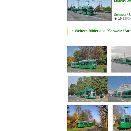
Markus W
Schweiz / 
16
1200x

Weitere Bilder aus "Schweiz / S