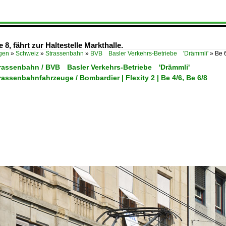
e 8, fährt zur Haltestelle Markthalle.
ügen
»
Schweiz
»
Strassenbahn
»
BVB Basler Verkehrs-Betriebe 'Drämmli'
»
Be 6
trassenbahn / BVB Basler Verkehrs-Betriebe 'Drämmli'
rassenbahnfahrzeuge / Bombardier | Flexity 2 | Be 4/6, Be 6/8