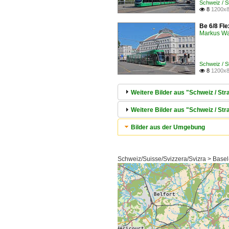
Schweiz / 
8
1200x8

Be 6/8 Fle
Markus W
Schweiz / 
8
1200x8

Weitere Bilder aus "Schweiz / S
Weitere Bilder aus "Schweiz / Str
Bilder aus der Umgebung
Schweiz/Suisse/Svizzera/Svizra > Basel-