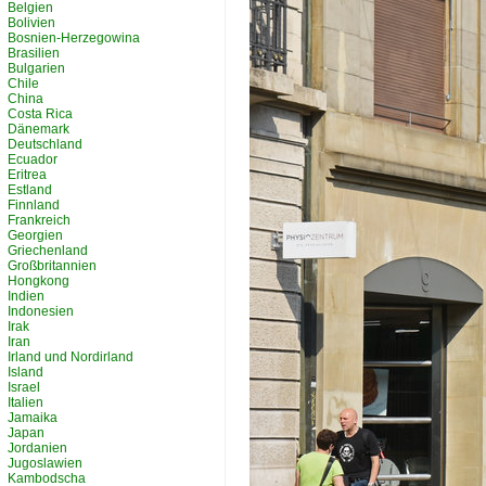
Belgien
Bolivien
Bosnien-Herzegowina
Brasilien
Bulgarien
Chile
China
Costa Rica
Dänemark
Deutschland
Ecuador
Eritrea
Estland
Finnland
Frankreich
Georgien
Griechenland
Großbritannien
Hongkong
Indien
Indonesien
Irak
Iran
Irland und Nordirland
Island
Israel
Italien
Jamaika
Japan
Jordanien
Jugoslawien
Kambodscha