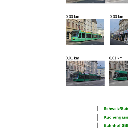
0,00 km
0,00 km
0,01 km
0,01 km
Schweiz/Suis
Küchengasse
Bahnhof SBB