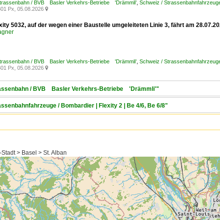
Strassenbahn / BVB Basler Verkehrs-Betriebe 'Drämmli'
,
Schweiz / Strassenbahnfahrzeuge
01 Px, 05.08.2026

xity 5032, auf der wegen einer Baustelle umgeleiteten Linie 3, fährt am 28.07
agner
Strassenbahn / BVB Basler Verkehrs-Betriebe 'Drämmli'
,
Schweiz / Strassenbahnfahrzeuge /
01 Px, 05.08.2026

trassenbahn / BVB Basler Verkehrs-Betriebe 'Drämmli'"
assenbahnfahrzeuge / Bombardier | Flexity 2 | Be 4/6, Be 6/8"
Stadt > Basel > St. Alban