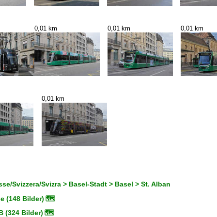
0,01 km
0,01 km
0,01 km
0,01 km
se/Svizzera/Svizra > Basel-Stadt > Basel > St. Alban
 (148 Bilder)
🗺
 (324 Bilder)
🗺