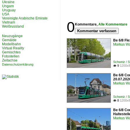
Ukraine
Ungarn
Uruguay
USA
Vereinigte Arabische Emirate
0
Vietnam
Kommentare,
Alle Kommentare
Weißrussland
Kommentar verfassen
Neuzugänge
Gemälde
Be 6/8 Fle
Modellbahn
Markus W
Virtual Reality
Gemischtes
Fotostellen
Zeitachse
Schweiz / 
Datenschutzerklärung
9
1200x8

Be 6/8 Co
20.07.202
Markus W
Schweiz / 
8
1200x8

Be 6/8 Co
Haltestel
Markus W