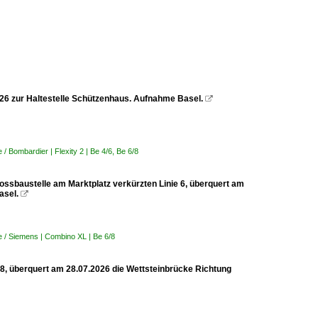
2026 zur Haltestelle Schützenhaus. Aufnahme Basel.

 Bombardier | Flexity 2 | Be 4/6, Be 6/8
rossbaustelle am Marktplatz verkürzten Linie 6, überquert am
asel.

 / Siemens | Combino XL | Be 6/8
 8, überquert am 28.07.2026 die Wettsteinbrücke Richtung