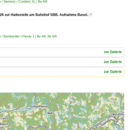
 / Siemens | Combino XL | Be 6/8
.2026 zur Haltestelle am Bahnhof SBB. Aufnahme Basel.

 Bombardier | Flexity 2 | Be 4/6, Be 6/8
zur Galerie
zur Galerie
zur Galerie