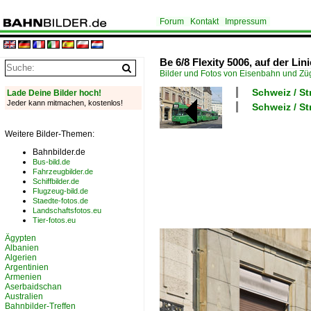
Forum
Kontakt
Impressum
Be 6/8 Flexity 5006, auf der Lini
Bilder und Fotos von Eisenbahn und Z
Schweiz / S
Lade Deine Bilder hoch!
Jeder kann mitmachen, kostenlos!
Schweiz / St
Weitere Bilder-Themen:
Bahnbilder.de
Bus-bild.de
Fahrzeugbilder.de
Schiffbilder.de
Flugzeug-bild.de
Staedte-fotos.de
Landschaftsfotos.eu
Tier-fotos.eu
Ägypten
Albanien
Algerien
Argentinien
Armenien
Aserbaidschan
Australien
Bahnbilder-Treffen