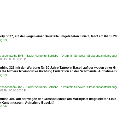
xity 5027, auf der wegen einer Baustelle umgeleiteten Linie 3, fährt am 04.05.
agner
Strassenbahn / BVB Basler Verkehrs-Betriebe 'Drämmli'
,
Schweiz / Strassenbahnfahrzeuge /
00 Px, 05.08.2026

mbino 323 mit der Werbung für 20 Jahre Tattoo in Basel, auf der wegen einer G
6 die Mittlere Rheinbrücke Richtung Endstation an der Schifflände. Aufnahme B
agner
Strassenbahn / BVB Basler Verkehrs-Betriebe 'Drämmli'
,
Schweiz / Strassenbahnfahrzeuge
01 Px, 05.08.2026

mbino 304, auf der wegen der Grossbaustelle am Marktplatz umgeleiteten Linie
le Kunstmuseum. Aufnahme Basel.

agner