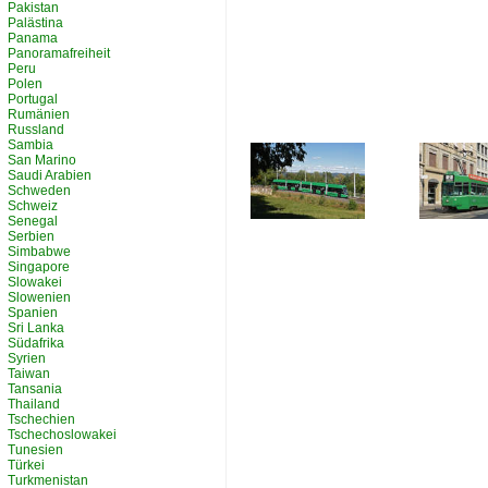
Pakistan
Palästina
Panama
Panoramafreiheit
Peru
Polen
Portugal
Rumänien
Russland
Sambia
San Marino
Saudi Arabien
Schweden
Schweiz
Senegal
Serbien
Simbabwe
Singapore
Slowakei
Slowenien
Spanien
Sri Lanka
Südafrika
Syrien
Taiwan
Tansania
Thailand
Tschechien
Tschechoslowakei
Tunesien
Türkei
Turkmenistan