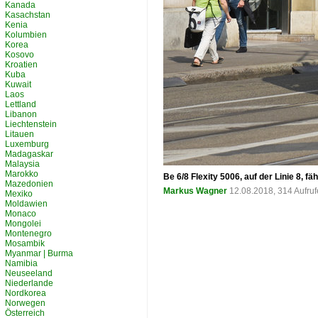
Kanada
Kasachstan
Kenia
Kolumbien
Korea
Kosovo
Kroatien
Kuba
Kuwait
Laos
Lettland
Libanon
Liechtenstein
Litauen
Luxemburg
Madagaskar
Malaysia
Marokko
Be 6/8 Flexity 5006, auf der Linie 8, 
Mazedonien
Markus Wagner
12.08.2018, 314 Aufru
Mexiko
Moldawien
Monaco
Mongolei
Montenegro
Mosambik
Myanmar | Burma
Namibia
Neuseeland
Niederlande
Nordkorea
Norwegen
Österreich