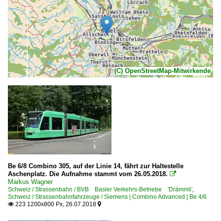
(C) OpenStreetMap-Mitwirkende
Be 6/8 Combino 305, auf der Linie 14, fährt zur Haltestelle
Aschenplatz. Die Aufnahme stammt vom 26.05.2018.

Markus Wagner
Schweiz / Strassenbahn / BVB Basler Verkehrs-Betriebe 'Drämmli'
,
Schweiz / Strassenbahnfahrzeuge / Siemens | Combino Advanced | Be 4/6
223 1200x800 Px, 26.07.2018

