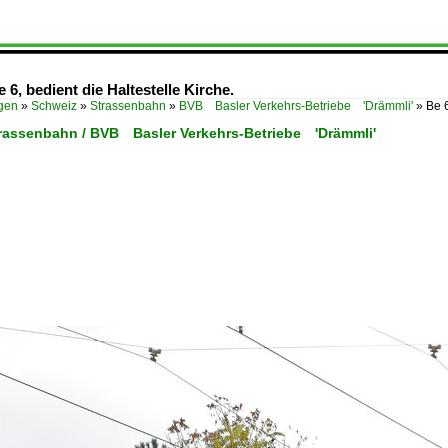
e 6, bedient die Haltestelle Kirche.
ügen
»
Schweiz
»
Strassenbahn
»
BVB Basler Verkehrs-Betriebe 'Drämmli'
»
Be 6
trassenbahn / BVB Basler Verkehrs-Betriebe 'Drämmli'