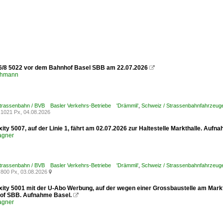
6/8 5022 vor dem Bahnhof Basel SBB am 22.07.2026

chmann
Strassenbahn / BVB Basler Verkehrs-Betriebe 'Drämmli'
,
Schweiz / Strassenbahnfahrzeuge /
1021 Px, 04.08.2026
xity 5007, auf der Linie 1, fährt am 02.07.2026 zur Haltestelle Markthalle. Aufn
agner
Strassenbahn / BVB Basler Verkehrs-Betriebe 'Drämmli'
,
Schweiz / Strassenbahnfahrzeuge /
800 Px, 03.08.2026

xity 5001 mit der U-Abo Werbung, auf der wegen einer Grossbaustelle am Marktp
of SBB. Aufnahme Basel.

agner