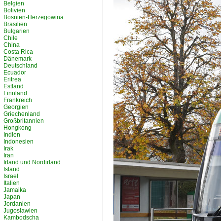
Belgien
Bolivien
Bosnien-Herzegowina
Brasilien
Bulgarien
Chile
China
Costa Rica
Dänemark
Deutschland
Ecuador
Eritrea
Estland
Finnland
Frankreich
Georgien
Griechenland
Großbritannien
Hongkong
Indien
Indonesien
Irak
Iran
Irland und Nordirland
Island
Israel
Italien
Jamaika
Japan
Jordanien
Jugoslawien
Kambodscha