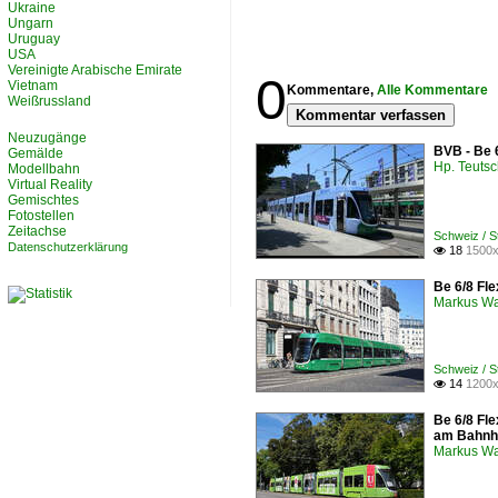
Ukraine
Ungarn
Uruguay
USA
Vereinigte Arabische Emirate
0
Vietnam
Kommentare,
Alle Kommentare
Weißrussland
Kommentar verfassen
Neuzugänge
BVB - Be 
Gemälde
Hp. Teuts
Modellbahn
Virtual Reality
Gemischtes
Fotostellen
Zeitachse
Schweiz / 
Datenschutzerklärung
18
1500x

Be 6/8 Fle
Markus W
Schweiz / 
14
1200x

Be 6/8 Fle
am Bahnh
Markus W