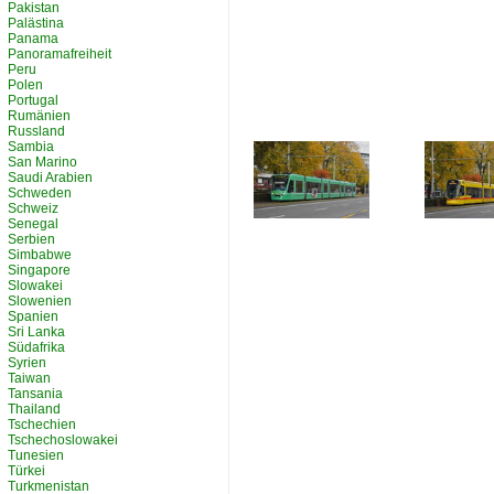
Pakistan
Palästina
Panama
Panoramafreiheit
Peru
Polen
Portugal
Rumänien
Russland
Sambia
San Marino
Saudi Arabien
Schweden
Schweiz
Senegal
Serbien
Simbabwe
Singapore
Slowakei
Slowenien
Spanien
Sri Lanka
Südafrika
Syrien
Taiwan
Tansania
Thailand
Tschechien
Tschechoslowakei
Tunesien
Türkei
Turkmenistan