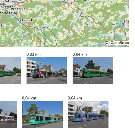
(C) OpenStreetMa
0,03 km
0,04 km
0,04 km
0,04 km