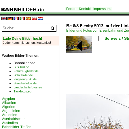
Forum
Kontakt
Impressum
Be 6/8 Flexity 5013, auf der Lini
Bilder und Fotos von Eisenbahn und Z
Schweiz / S
Lade Deine Bilder hoch!
Jeder kann mitmachen, kostenlos!
Weitere Bilder-Themen:
Bahnbilder.de
Bus-bild.de
Fahrzeugbilder.de
Schiffbilder.de
Flugzeug-bild.de
Staedte-fotos.de
Landschaftsfotos.eu
Tier-fotos.eu
Ägypten
Albanien
Algerien
Argentinien
Armenien
Aserbaidschan
Australien
Bahnbilder-Treffen