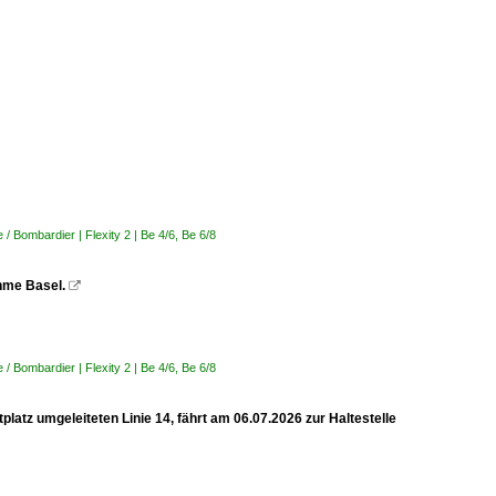
 Bombardier | Flexity 2 | Be 4/6, Be 6/8
ahme Basel.

 Bombardier | Flexity 2 | Be 4/6, Be 6/8
latz umgeleiteten Linie 14, fährt am 06.07.2026 zur Haltestelle