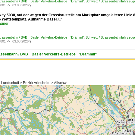
Strassenbahn / BVB Basler Verkehrs-Betriebe 'Drämmli'
,
Schweiz / Strassenbahnfahrzeuge /
801 Px, 03.08.2026

exity 5030, auf der wegen der Grossbaustelle am Marktplatz umgeleiteten Linie
le Wettsteinplatz. Aufnahme Basel.

agner
Strassenbahn / BVB Basler Verkehrs-Betriebe 'Drämmli'
,
Schweiz / Strassenbahnfahrzeuge /
801 Px, 03.08.2026

trassenbahn / BVB Basler Verkehrs-Betriebe 'Drämmli'"
Landschaft > Bezirk Arlesheim > Allschwil