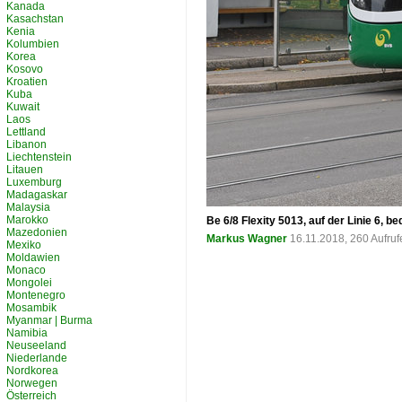
Kanada
Kasachstan
Kenia
Kolumbien
Korea
Kosovo
Kroatien
Kuba
Kuwait
Laos
Lettland
Libanon
Liechtenstein
Litauen
Luxemburg
Madagaskar
Malaysia
Marokko
Be 6/8 Flexity 5013, auf der Linie 6, 
Mazedonien
Markus Wagner
16.11.2018, 260 Aufru
Mexiko
Moldawien
Monaco
Mongolei
Montenegro
Mosambik
Myanmar | Burma
Namibia
Neuseeland
Niederlande
Nordkorea
Norwegen
Österreich