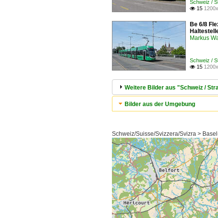
Schweiz / 
15
1200x

Be 6/8 Fl
Haltestel
Markus W
Schweiz / 
15
1200x

Weitere Bilder aus "Schweiz / S
Bilder aus der Umgebung
Schweiz/Suisse/Svizzera/Svizra > Basel-