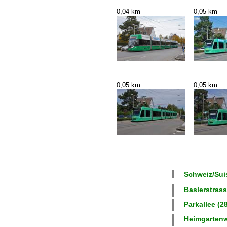
0,04 km
0,05 km
0,05 km
0,05 km
Schweiz/Suis
Baslerstrass
Parkallee (28
Heimgartenw