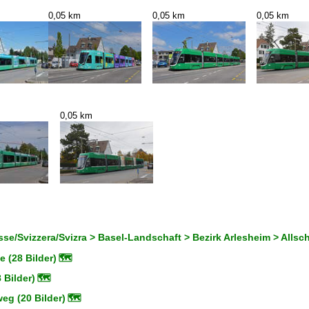
0,05 km
0,05 km
0,05 km
0,05 km
se/Svizzera/Svizra > Basel-Landschaft > Bezirk Arlesheim > Allsc
e (28 Bilder)
🗺
 Bilder)
🗺
eg (20 Bilder)
🗺