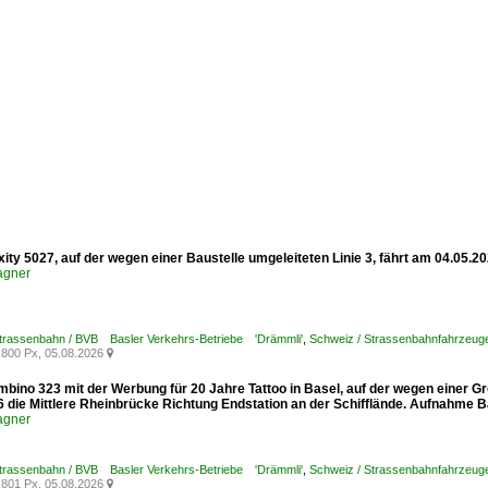
xity 5027, auf der wegen einer Baustelle umgeleiteten Linie 3, fährt am 04.05.
agner
Strassenbahn / BVB Basler Verkehrs-Betriebe 'Drämmli'
,
Schweiz / Strassenbahnfahrzeuge /
800 Px, 05.08.2026

mbino 323 mit der Werbung für 20 Jahre Tattoo in Basel, auf der wegen einer G
6 die Mittlere Rheinbrücke Richtung Endstation an der Schifflände. Aufnahme B
agner
Strassenbahn / BVB Basler Verkehrs-Betriebe 'Drämmli'
,
Schweiz / Strassenbahnfahrzeuge
801 Px, 05.08.2026
