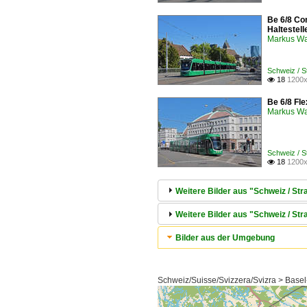
Be 6/8 Co
Haltestel
Markus W
Schweiz / 
18
1200x

Be 6/8 Fle
Markus W
Schweiz / 
18
1200x

Weitere Bilder aus "Schweiz / S
Weitere Bilder aus "Schweiz / Str
Bilder aus der Umgebung
Schweiz/Suisse/Svizzera/Svizra > Basel