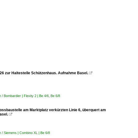
2026 zur Haltestelle Schützenhaus. Aufnahme Basel.

 Bombardier | Flexity 2 | Be 4/6, Be 6/8
rossbaustelle am Marktplatz verkürzten Linie 6, überquert am
asel.

 / Siemens | Combino XL | Be 6/8