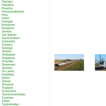
Pakistan
Palästina
Panama
Panoramafreiheit
Peru
Polen
Portugal
Rumänien
Russland
Sambia
San Marino
Saudi Arabien
Schweden
Schweiz
Senegal
Serbien
Simbabwe
Singapore
Slowakei
Slowenien
Spanien
Sri Lanka
Südafrika
Syrien
Taiwan
Tansania
Thailand
Tschechien
Tschechoslowakei
Tunesien
Türkei
Turkmenistan