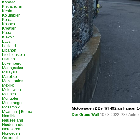
Kanada
Kasachstan
Kenia
Kolumbien
Korea
Kosovo
Kroatien
Kuba
Kuwait
Laos
Lettland
Libanon
Liechtenstein
Litauen
Luxemburg
Madagaskar
Malaysia
Marokko
Mazedonien
Mexiko
Moldawien
Monaco
Mongolei
Montenegro
Mosambik
Motorwagen 2 Be 4/4 492 an Hänger 14
Myanmar | Burma
Der Graue Wolf
10.03.2022, 233 Aufru
Namibia
Neuseeland
Niederlande
Nordkorea
Norwegen
Österreich