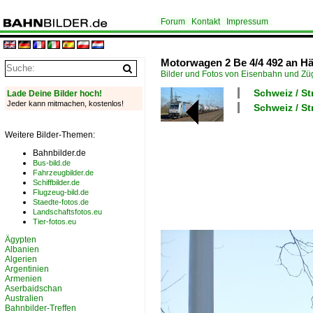
Forum
Kontakt
Impressum
Motorwagen 2 Be 4/4 492 an Hä
Bilder und Fotos von Eisenbahn und Z
Schweiz / S
Lade Deine Bilder hoch!
Jeder kann mitmachen, kostenlos!
Schweiz / St
Weitere Bilder-Themen:
Bahnbilder.de
Bus-bild.de
Fahrzeugbilder.de
Schiffbilder.de
Flugzeug-bild.de
Staedte-fotos.de
Landschaftsfotos.eu
Tier-fotos.eu
Ägypten
Albanien
Algerien
Argentinien
Armenien
Aserbaidschan
Australien
Bahnbilder-Treffen