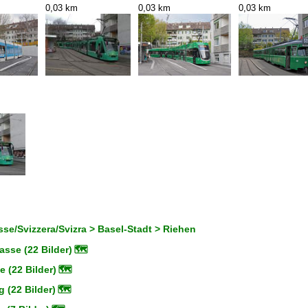
0,03 km
0,03 km
0,03 km
se/Svizzera/Svizra > Basel-Stadt > Riehen
asse (22 Bilder)
🗺
 (22 Bilder)
🗺
g (22 Bilder)
🗺