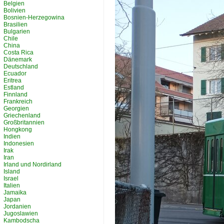
Belgien
Bolivien
Bosnien-Herzegowina
Brasilien
Bulgarien
Chile
China
Costa Rica
Dänemark
Deutschland
Ecuador
Eritrea
Estland
Finnland
Frankreich
Georgien
Griechenland
Großbritannien
Hongkong
Indien
Indonesien
Irak
Iran
Irland und Nordirland
Island
Israel
Italien
Jamaika
Japan
Jordanien
Jugoslawien
Kambodscha