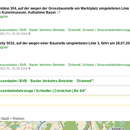
mbino 304, auf der wegen der Grossbaustelle am Marktplatz umgeleiteten Linie
le Kunstmuseum. Aufnahme Basel.

agner
Strassenbahn / BVB Basler Verkehrs-Betriebe 'Drämmli'
,
Schweiz / Strassenbahnfahrzeuge
801 Px, 05.08.2026

xity 5032, auf der wegen einer Baustelle umgeleiteten Linie 3, fährt am 28.07
agner
Strassenbahn / BVB Basler Verkehrs-Betriebe 'Drämmli'
,
Schweiz / Strassenbahnfahrzeuge /
801 Px, 05.08.2026

trassenbahn / BVB Basler Verkehrs-Betriebe 'Drämmli'"
assenbahnfahrzeuge / Schindler | Cornichon | Be 4/4"
-Stadt > Riehen