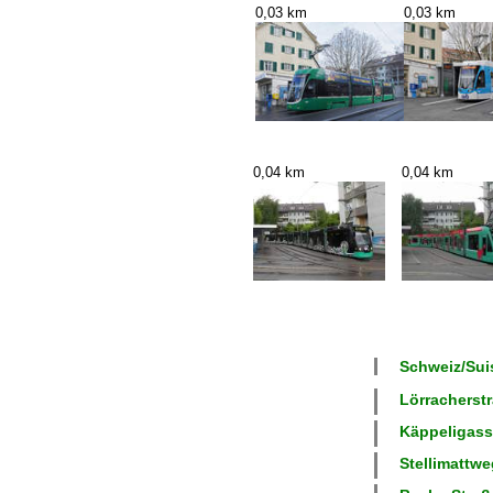
0,03 km
0,03 km
0,04 km
0,04 km
Schweiz/Suis
Lörracherstr
Käppeligasse
Stellimattwe