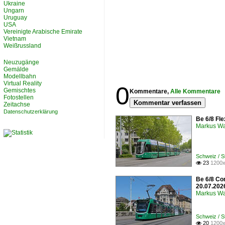
Ukraine
Ungarn
Uruguay
USA
Vereinigte Arabische Emirate
Vietnam
Weißrussland
Neuzugänge
Gemälde
Modellbahn
Virtual Reality
0
Gemischtes
Kommentare,
Alle Kommentare
Fotostellen
Kommentar verfassen
Zeitachse
Datenschutzerklärung
Be 6/8 Fle
Markus W
Schweiz / 
23
1200x

Be 6/8 Co
20.07.202
Markus W
Schweiz / 
20
1200x
