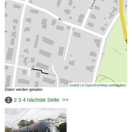
Leaflet
| ©
OpenStreetMap
contributors
Daten werden geladen
1
2
3
4
nächste Seite
>>