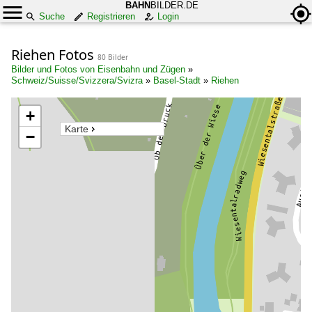
BAHN
BILDER.DE
Suche
Registrieren
Login
Riehen Fotos
80 Bilder
Bilder und Fotos von Eisenbahn und Zügen
»
Schweiz/Suisse/Svizzera/Svizra
»
Basel-Stadt
»
Riehen
+
Karte
−