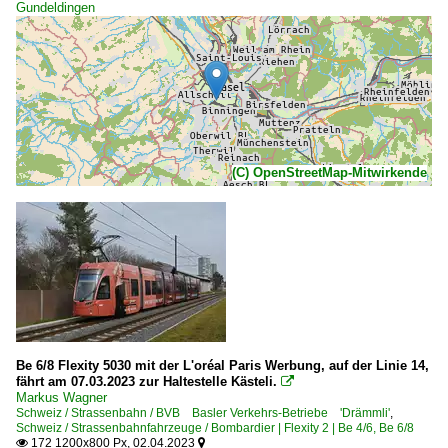
Gundeldingen
(C) OpenStreetMap-Mitwirkende
Be 6/8 Flexity 5030 mit der L'oréal Paris Werbung, auf der Linie 14,
fährt am 07.03.2023 zur Haltestelle Kästeli.

Markus Wagner
Schweiz / Strassenbahn / BVB Basler Verkehrs-Betriebe 'Drämmli'
,
Schweiz / Strassenbahnfahrzeuge / Bombardier | Flexity 2 | Be 4/6, Be 6/8
172 1200x800 Px, 02.04.2023

