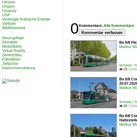
Ukraine
Ungarn
Uruguay
USA
Vereinigte Arabische Emirate
0
Vietnam
Kommentare,
Alle Kommentare
Weißrussland
Kommentar verfassen
Neuzugänge
Gemälde
Be 6/8 Fle
Modellbahn
Markus W
Virtual Reality
Gemischtes
Fotostellen
Zeitachse
Schweiz / 
Datenschutzerklärung
23
1200x

Be 6/8 Co
20.07.202
Markus W
Schweiz / 
20
1200x

Be 6/8 Co
Haltestel
Markus W