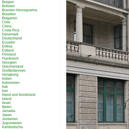
Belgien
Bolivien
Bosnien-Herzegowina
Brasilien
Bulgarien
Chile
China
Costa Rica
Dänemark
Deutschland
Ecuador
Eritrea
Estland
Finnland
Frankreich
Georgien
Griechenland
Großbritannien
Hongkong
Indien
Indonesien
Irak
Iran
Irland und Nordirland
Island
Israel
Italien
Jamaika
Japan
Jordanien
Jugoslawien
Kambodscha