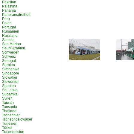
Pakistan
Palästina
Panama
Panoramafreiheit
Peru
Polen
Portugal
Rumänien
Russland
Sambia
San Marino
Saudi Arabien
Schweden
Schweiz
Senegal
Serbien
Simbabwe
Singapore
Slowakei
Slowenien
Spanien
Sri Lanka
Südafrika
Syrien
Taiwan
Tansania
Thailand
Tschechien
Tschechoslowakei
Tunesien
Türkei
Turkmenistan