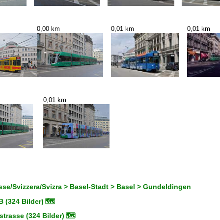
0,00 km
0,01 km
0,01 km
0,01 km
se/Svizzera/Svizra > Basel-Stadt > Basel > Gundeldingen
 (324 Bilder)
🗺
trasse (324 Bilder)
🗺