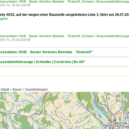
Strassenbahn / BVB Basler Verkehrs-Betriebe 'Drämmli'
,
Schweiz / Strassenbahnfahrzeuge
801 Px, 05.08.2026

xity 5032, auf der wegen einer Baustelle umgeleiteten Linie 3, fährt am 28.07
agner
Strassenbahn / BVB Basler Verkehrs-Betriebe 'Drämmli'
,
Schweiz / Strassenbahnfahrzeuge /
801 Px, 05.08.2026

trassenbahn / BVB Basler Verkehrs-Betriebe 'Drämmli'"
assenbahnfahrzeuge / Schindler | Cornichon | Be 4/4"
-Stadt > Basel > Gundeldingen