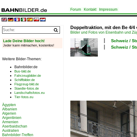
Forum
Kontakt
Impressum
Doppeltraktion, mit den Be 4/4 
Bilder und Fotos von Eisenbahn und Z
Schweiz / S
Lade Deine Bilder hoch!
Jeder kann mitmachen, kostenlos!
Schweiz / St
Weitere Bilder-Themen:
Bahnbilder.de
Bus-bild.de
Fahrzeugbilder.de
Schiffbilder.de
Flugzeug-bild.de
Staedte-fotos.de
Landschaftsfotos.eu
Tier-fotos.eu
Ägypten
Albanien
Algerien
Argentinien
Armenien
Aserbaidschan
Australien
Bahnbilder-Treffen