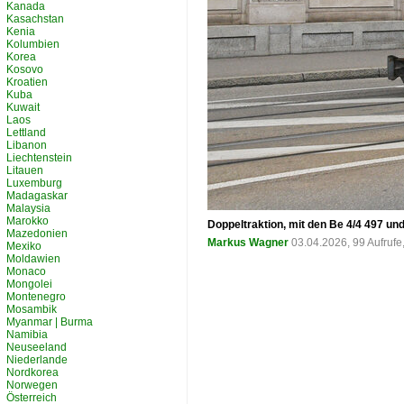
Kanada
Kasachstan
Kenia
Kolumbien
Korea
Kosovo
Kroatien
Kuba
Kuwait
Laos
Lettland
Libanon
Liechtenstein
Litauen
Luxemburg
Madagaskar
Malaysia
Marokko
Doppeltraktion, mit den Be 4/4 497 un
Mazedonien
Markus Wagner
03.04.2026, 99 Aufruf
Mexiko
Moldawien
Monaco
Mongolei
Montenegro
Mosambik
Myanmar | Burma
Namibia
Neuseeland
Niederlande
Nordkorea
Norwegen
Österreich