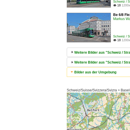
Schweiz / 
18
1200x

Be 6/8 Fle
Markus W
Schweiz / 
18
1200x

Weitere Bilder aus "Schweiz / S
Weitere Bilder aus "Schweiz / Str
Bilder aus der Umgebung
Schweiz/Suisse/Svizzera/Svizra > Basel