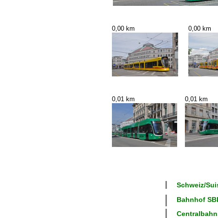
0,00 km
0,00 km
0,01 km
0,01 km
Schweiz/Suis
Bahnhof SBB
Centralbahns