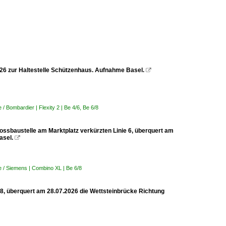
2026 zur Haltestelle Schützenhaus. Aufnahme Basel.

 Bombardier | Flexity 2 | Be 4/6, Be 6/8
rossbaustelle am Marktplatz verkürzten Linie 6, überquert am
asel.

 / Siemens | Combino XL | Be 6/8
 8, überquert am 28.07.2026 die Wettsteinbrücke Richtung