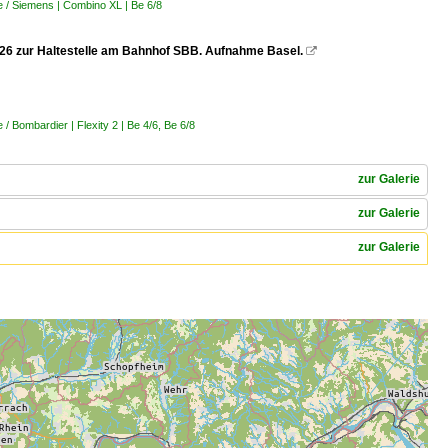
 / Siemens | Combino XL | Be 6/8
.2026 zur Haltestelle am Bahnhof SBB. Aufnahme Basel.

 Bombardier | Flexity 2 | Be 4/6, Be 6/8
zur Galerie
zur Galerie
zur Galerie