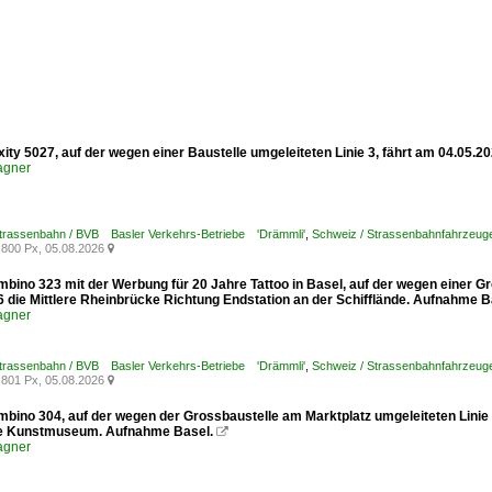
xity 5027, auf der wegen einer Baustelle umgeleiteten Linie 3, fährt am 04.05.
agner
Strassenbahn / BVB Basler Verkehrs-Betriebe 'Drämmli'
,
Schweiz / Strassenbahnfahrzeuge /
800 Px, 05.08.2026

mbino 323 mit der Werbung für 20 Jahre Tattoo in Basel, auf der wegen einer G
6 die Mittlere Rheinbrücke Richtung Endstation an der Schifflände. Aufnahme B
agner
Strassenbahn / BVB Basler Verkehrs-Betriebe 'Drämmli'
,
Schweiz / Strassenbahnfahrzeuge
801 Px, 05.08.2026

mbino 304, auf der wegen der Grossbaustelle am Marktplatz umgeleiteten Linie
le Kunstmuseum. Aufnahme Basel.

agner