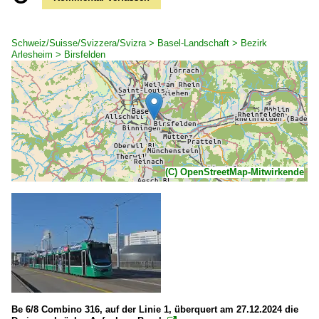
Schweiz/Suisse/Svizzera/Svizra > Basel-Landschaft > Bezirk
Arlesheim > Birsfelden
(C) OpenStreetMap-Mitwirkende
Be 6/8 Combino 316, auf der Linie 1, überquert am 27.12.2024 die