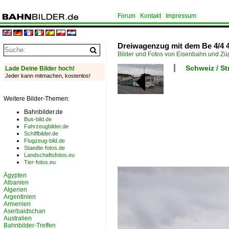
Forum
Kontakt
Impressum
Dreiwagenzug mit dem Be 4/4 49
Bilder und Fotos von Eisenbahn und Z
Schweiz / S
Lade Deine Bilder hoch!
Jeder kann mitmachen, kostenlos!
Weitere Bilder-Themen:
Bahnbilder.de
Bus-bild.de
Fahrzeugbilder.de
Schiffbilder.de
Flugzeug-bild.de
Staedte-fotos.de
Landschaftsfotos.eu
Tier-fotos.eu
Ägypten
Albanien
Algerien
Argentinien
Armenien
Aserbaidschan
Australien
Bahnbilder-Treffen