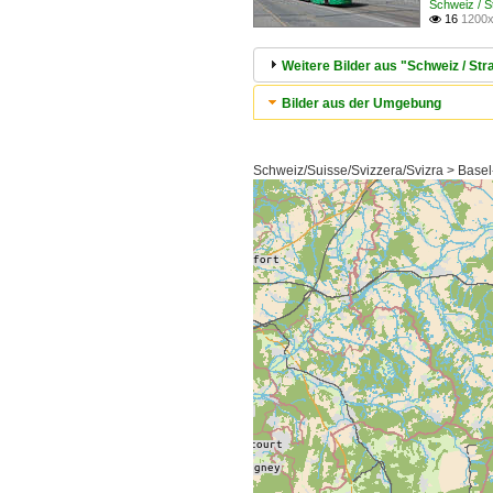
Schweiz / 
16
1200x

Weitere Bilder aus "Schweiz / S
Bilder aus der Umgebung
Schweiz/Suisse/Svizzera/Svizra > Basel