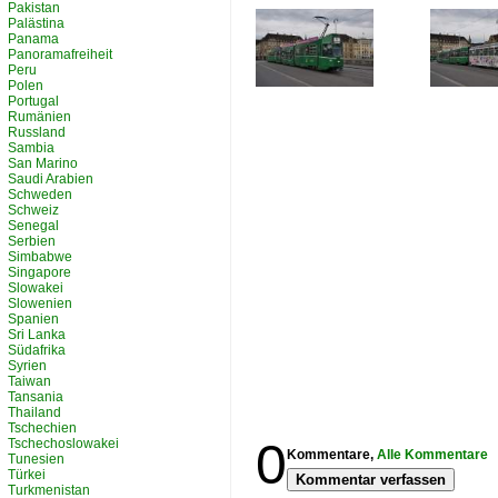
Pakistan
Palästina
Panama
Panoramafreiheit
Peru
Polen
Portugal
Rumänien
Russland
Sambia
San Marino
Saudi Arabien
Schweden
Schweiz
Senegal
Serbien
Simbabwe
Singapore
Slowakei
Slowenien
Spanien
Sri Lanka
Südafrika
Syrien
Taiwan
Tansania
Thailand
Tschechien
0
Tschechoslowakei
Kommentare,
Alle Kommentare
Tunesien
Türkei
Kommentar verfassen
Turkmenistan