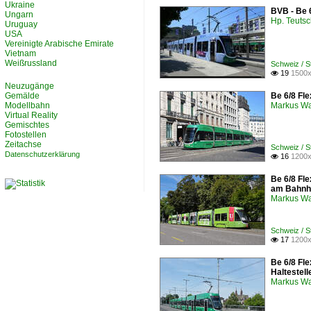
Ukraine
BVB - Be 
Ungarn
Hp. Teuts
Uruguay
USA
Vereinigte Arabische Emirate
Vietnam
Weißrussland
Schweiz / 
19
1500x

Neuzugänge
Gemälde
Be 6/8 Fle
Modellbahn
Markus W
Virtual Reality
Gemischtes
Fotostellen
Zeitachse
Schweiz / 
Datenschutzerklärung
16
1200x

Be 6/8 Fle
am Bahnh
Markus W
Schweiz / 
17
1200x

Be 6/8 Fl
Haltestel
Markus W