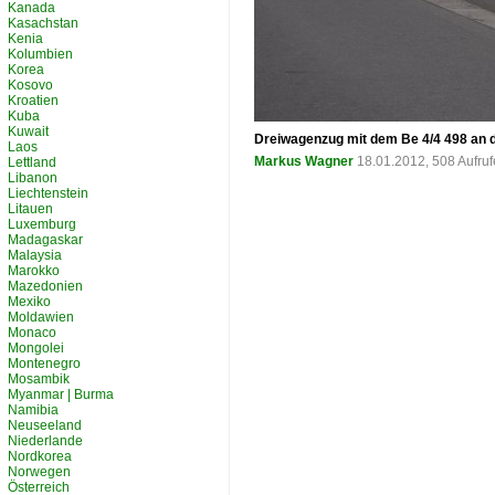
Kanada
Kasachstan
Kenia
Kolumbien
Korea
Kosovo
Kroatien
Kuba
Kuwait
Dreiwagenzug mit dem Be 4/4 498 an d
Laos
Markus Wagner
18.01.2012, 508 Aufru
Lettland
Libanon
Liechtenstein
Litauen
Luxemburg
Madagaskar
Malaysia
Marokko
Mazedonien
Mexiko
Moldawien
Monaco
Mongolei
Montenegro
Mosambik
Myanmar | Burma
Namibia
Neuseeland
Niederlande
Nordkorea
Norwegen
Österreich