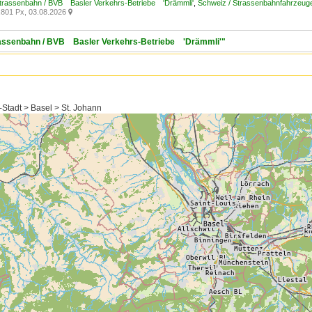
Strassenbahn / BVB Basler Verkehrs-Betriebe 'Drämmli'
,
Schweiz / Strassenbahnfahrzeuge /
801 Px, 03.08.2026

trassenbahn / BVB Basler Verkehrs-Betriebe 'Drämmli'"
-Stadt > Basel > St. Johann