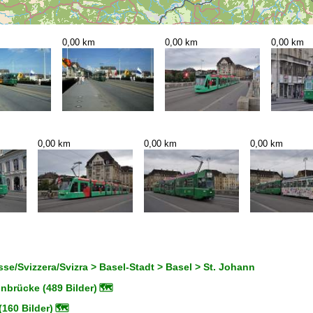
0,00 km
0,00 km
0,00 km
0,00 km
0,00 km
0,00 km
se/Svizzera/Svizra > Basel-Stadt > Basel > St. Johann
inbrücke (489 Bilder)
🗺
160 Bilder)
🗺