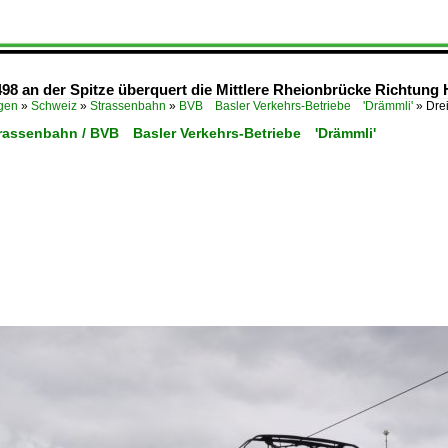
8 an der Spitze überquert die Mittlere Rheionbrücke Richtung H
ügen
»
Schweiz
»
Strassenbahn
»
BVB Basler Verkehrs-Betriebe 'Drämmli'
»
Dre
trassenbahn / BVB Basler Verkehrs-Betriebe 'Drämmli'