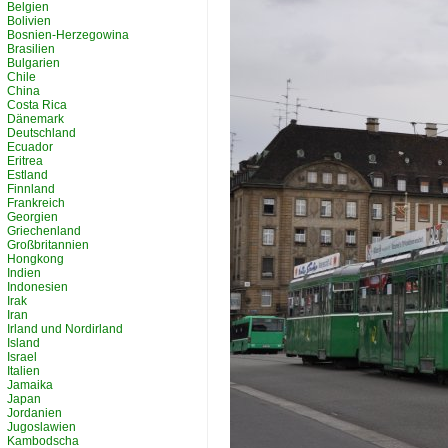
Belgien
Bolivien
Bosnien-Herzegowina
Brasilien
Bulgarien
Chile
China
Costa Rica
Dänemark
Deutschland
Ecuador
Eritrea
Estland
Finnland
Frankreich
Georgien
Griechenland
Großbritannien
Hongkong
Indien
Indonesien
Irak
Iran
Irland und Nordirland
Island
Israel
Italien
Jamaika
Japan
Jordanien
Jugoslawien
Kambodscha