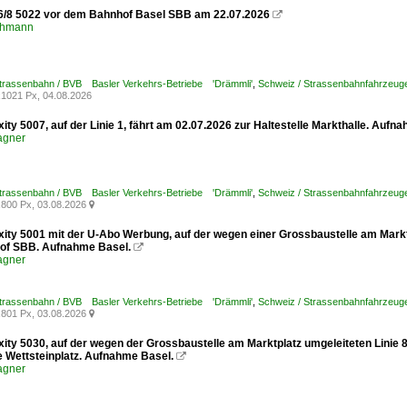
6/8 5022 vor dem Bahnhof Basel SBB am 22.07.2026

chmann
Strassenbahn / BVB Basler Verkehrs-Betriebe 'Drämmli'
,
Schweiz / Strassenbahnfahrzeuge /
1021 Px, 04.08.2026
xity 5007, auf der Linie 1, fährt am 02.07.2026 zur Haltestelle Markthalle. Aufn
agner
Strassenbahn / BVB Basler Verkehrs-Betriebe 'Drämmli'
,
Schweiz / Strassenbahnfahrzeuge /
800 Px, 03.08.2026

xity 5001 mit der U-Abo Werbung, auf der wegen einer Grossbaustelle am Marktp
of SBB. Aufnahme Basel.

agner
Strassenbahn / BVB Basler Verkehrs-Betriebe 'Drämmli'
,
Schweiz / Strassenbahnfahrzeuge /
801 Px, 03.08.2026

exity 5030, auf der wegen der Grossbaustelle am Marktplatz umgeleiteten Linie
le Wettsteinplatz. Aufnahme Basel.

agner