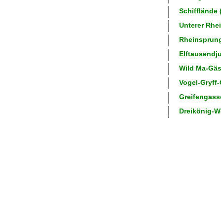
Schifflände 
Unterer Rhei
Rheinsprung 
Elftausendju
Wild Ma-Gäss
Vogel-Gryff-
Greifengasse
Dreikönig-We