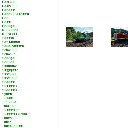
Pakistan
Palästina
Panama
Panoramafreiheit
Peru
Polen
Portugal
Rumänien
Russland
Sambia
San Marino
Saudi Arabien
Schweden
Schweiz
Senegal
Serbien
Simbabwe
Singapore
Slowakei
Slowenien
Spanien
Sri Lanka
Südafrika
Syrien
Taiwan
Tansania
Thailand
Tschechien
Tschechoslowakei
Tunesien
Türkei
Turkmenistan