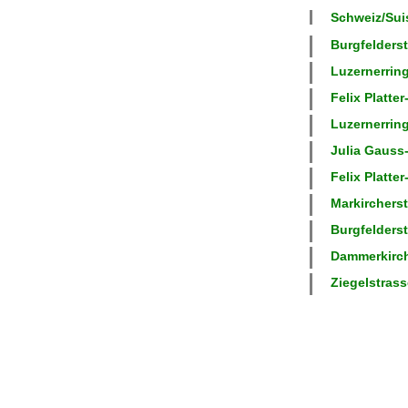
Schweiz/Suis
Burgfelderst
Luzernerring
Felix Platter
Luzernerring
Julia Gauss-
Felix Platter
Markircherst
Burgfelderst
Dammerkirch
Ziegelstrass