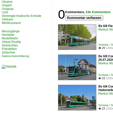
Ukraine
Ungarn
Uruguay
0
Kommentare,
Alle Kommentare
USA
Vereinigte Arabische Emirate
Kommentar verfassen
Vietnam
Weißrussland
Be 6/8 Fle
Markus W
Neuzugänge
Gemälde
Modellbahn
Virtual Reality
Schweiz / 
Gemischtes
29
1200x

Fotostellen
Zeitachse
Datenschutzerklärung
Be 6/8 Co
20.07.202
Markus W
Schweiz / 
23
1200x

Be 6/8 Co
Haltestel
Markus W
Schweiz / 
23
1200x
