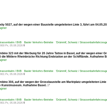
xity 5027, auf der wegen einer Baustelle umgeleiteten Linie 3, fährt am 04.05.
agner
Strassenbahn / BVB Basler Verkehrs-Betriebe 'Drämmli'
,
Schweiz / Strassenbahnfahrzeuge /
800 Px, 05.08.2026

mbino 323 mit der Werbung für 20 Jahre Tattoo in Basel, auf der wegen einer G
6 die Mittlere Rheinbrücke Richtung Endstation an der Schifflände. Aufnahme B
agner
Strassenbahn / BVB Basler Verkehrs-Betriebe 'Drämmli'
,
Schweiz / Strassenbahnfahrzeuge
801 Px, 05.08.2026

mbino 304, auf der wegen der Grossbaustelle am Marktplatz umgeleiteten Linie
le Kunstmuseum. Aufnahme Basel.

agner
Strassenbahn / BVB Basler Verkehrs-Betriebe 'Drämmli'
,
Schweiz / Strassenbahnfahrzeuge
801 Px, 05.08.2026
