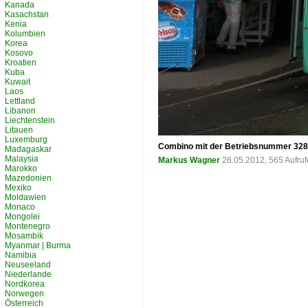
Kanada
Kasachstan
Kenia
Kolumbien
Korea
Kosovo
Kroatien
Kuba
Kuwait
Laos
Lettland
Libanon
Liechtenstein
Litauen
Luxemburg
Combino mit der Betriebsnummer 328 
Madagaskar
Malaysia
Markus Wagner
26.05.2012, 565 Aufru
Marokko
Mazedonien
Mexiko
Moldawien
Monaco
Mongolei
Montenegro
Mosambik
Myanmar | Burma
Namibia
Neuseeland
Niederlande
Nordkorea
Norwegen
Österreich