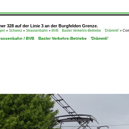
r 328 auf der Linie 3 an der Burgfelden Grenze.
ügen
»
Schweiz
»
Strassenbahn
»
BVB Basler Verkehrs-Betriebe 'Drämmli'
»
Com
trassenbahn / BVB Basler Verkehrs-Betriebe 'Drämmli'