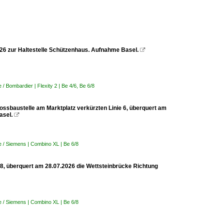
2026 zur Haltestelle Schützenhaus. Aufnahme Basel.

 Bombardier | Flexity 2 | Be 4/6, Be 6/8
rossbaustelle am Marktplatz verkürzten Linie 6, überquert am
asel.

 / Siemens | Combino XL | Be 6/8
 8, überquert am 28.07.2026 die Wettsteinbrücke Richtung
 / Siemens | Combino XL | Be 6/8