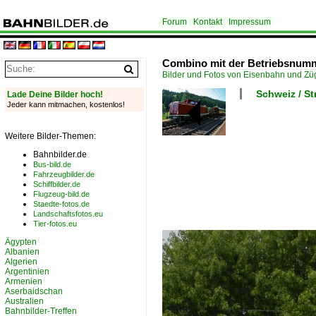
Forum
Kontakt
Impressum
Combino mit der Betriebsnumme
Bilder und Fotos von Eisenbahn und Z
Schweiz / S
Lade Deine Bilder hoch!
Jeder kann mitmachen, kostenlos!
Weitere Bilder-Themen:
Bahnbilder.de
Bus-bild.de
Fahrzeugbilder.de
Schiffbilder.de
Flugzeug-bild.de
Staedte-fotos.de
Landschaftsfotos.eu
Tier-fotos.eu
Ägypten
Albanien
Algerien
Argentinien
Armenien
Aserbaidschan
Australien
Bahnbilder-Treffen