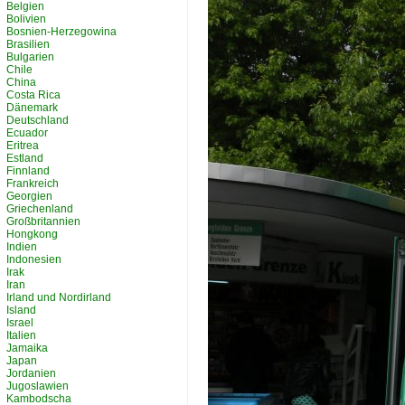
Belgien
Bolivien
Bosnien-Herzegowina
Brasilien
Bulgarien
Chile
China
Costa Rica
Dänemark
Deutschland
Ecuador
Eritrea
Estland
Finnland
Frankreich
Georgien
Griechenland
Großbritannien
Hongkong
Indien
Indonesien
Irak
Iran
Irland und Nordirland
Island
Israel
Italien
Jamaika
Japan
Jordanien
Jugoslawien
Kambodscha