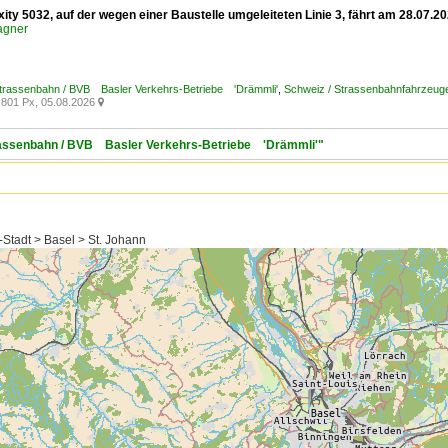
xity 5032, auf der wegen einer Baustelle umgeleiteten Linie 3, fährt am 28.07
agner
Strassenbahn / BVB Basler Verkehrs-Betriebe 'Drämmli'
,
Schweiz / Strassenbahnfahrzeuge /
801 Px, 05.08.2026

trassenbahn / BVB Basler Verkehrs-Betriebe 'Drämmli'"
-Stadt > Basel > St. Johann