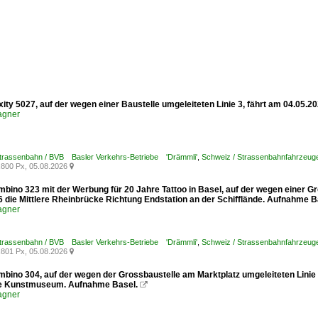
xity 5027, auf der wegen einer Baustelle umgeleiteten Linie 3, fährt am 04.05.
agner
Strassenbahn / BVB Basler Verkehrs-Betriebe 'Drämmli'
,
Schweiz / Strassenbahnfahrzeuge /
800 Px, 05.08.2026

mbino 323 mit der Werbung für 20 Jahre Tattoo in Basel, auf der wegen einer G
6 die Mittlere Rheinbrücke Richtung Endstation an der Schifflände. Aufnahme B
agner
Strassenbahn / BVB Basler Verkehrs-Betriebe 'Drämmli'
,
Schweiz / Strassenbahnfahrzeuge
801 Px, 05.08.2026

mbino 304, auf der wegen der Grossbaustelle am Marktplatz umgeleiteten Linie
le Kunstmuseum. Aufnahme Basel.

agner