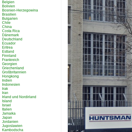
Belgien
Bolivien
Bosnien-Herzegowina
Brasilien
Bulgarien
Chile
China
Costa Rica
Dänemark
Deutschland
Ecuador
Eritrea
Estland
Finnland
Frankreich
Georgien
Griechenland
Großbritannien
Hongkong
Indien
Indonesien
Irak
Iran
Irland und Nordirland
Island
Israel
Italien
Jamaika
Japan
Jordanien
Jugoslawien
Kambodscha