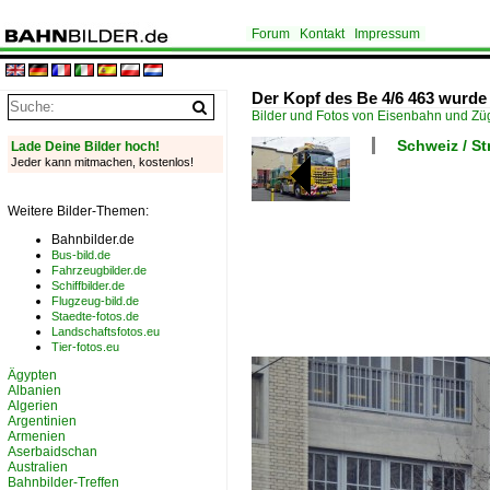
Forum
Kontakt
Impressum
Der Kopf des Be 4/6 463 wurde
Bilder und Fotos von Eisenbahn und Z
Schweiz / S
Lade Deine Bilder hoch!
Jeder kann mitmachen, kostenlos!
Weitere Bilder-Themen:
Bahnbilder.de
Bus-bild.de
Fahrzeugbilder.de
Schiffbilder.de
Flugzeug-bild.de
Staedte-fotos.de
Landschaftsfotos.eu
Tier-fotos.eu
Ägypten
Albanien
Algerien
Argentinien
Armenien
Aserbaidschan
Australien
Bahnbilder-Treffen