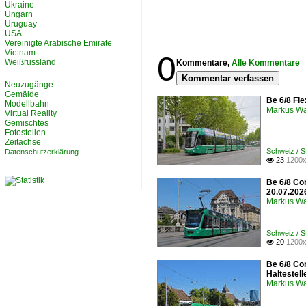
Ukraine
Ungarn
Uruguay
USA
Vereinigte Arabische Emirate
Vietnam
0
Weißrussland
Kommentare,
Alle Kommentare
Kommentar verfassen
Neuzugänge
Gemälde
Be 6/8 Fle
Modellbahn
Markus W
Virtual Reality
Gemischtes
Fotostellen
Zeitachse
Schweiz / 
Datenschutzerklärung
23
1200x

Be 6/8 Co
20.07.202
Markus W
Schweiz / 
20
1200x

Be 6/8 Co
Haltestel
Markus W