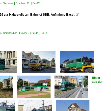
 / Siemens | Combino XL | Be 6/8
.2026 zur Haltestelle am Bahnhof SBB. Aufnahme Basel.

 Bombardier | Flexity 2 | Be 4/6, Be 6/8
Bilder
aus der