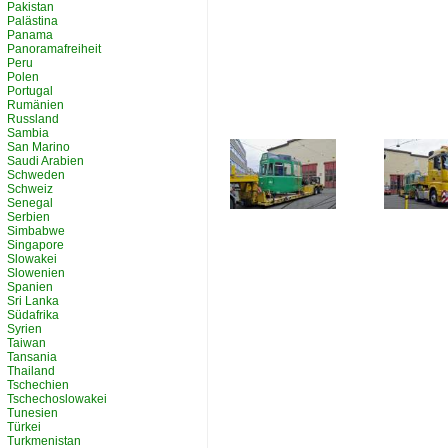
Pakistan
Palästina
Panama
Panoramafreiheit
Peru
Polen
Portugal
Rumänien
Russland
Sambia
San Marino
Saudi Arabien
Schweden
Schweiz
Senegal
Serbien
Simbabwe
Singapore
Slowakei
Slowenien
Spanien
Sri Lanka
Südafrika
Syrien
Taiwan
Tansania
Thailand
Tschechien
Tschechoslowakei
Tunesien
Türkei
Turkmenistan