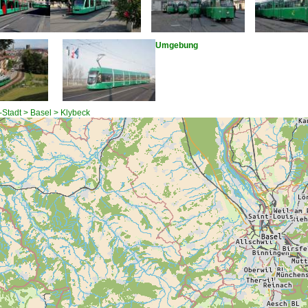
Umgebung
-Stadt > Basel > Klybeck