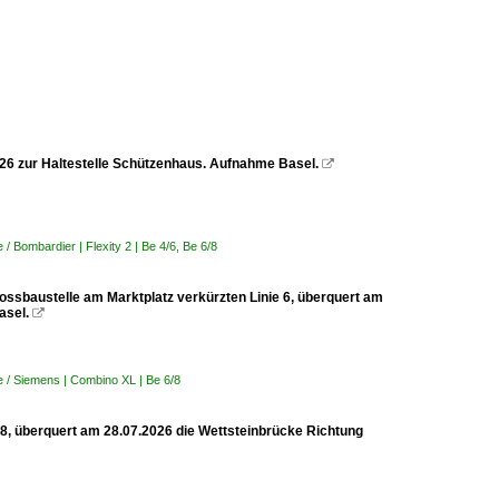
2026 zur Haltestelle Schützenhaus. Aufnahme Basel.

 Bombardier | Flexity 2 | Be 4/6, Be 6/8
rossbaustelle am Marktplatz verkürzten Linie 6, überquert am
asel.

 / Siemens | Combino XL | Be 6/8
 8, überquert am 28.07.2026 die Wettsteinbrücke Richtung