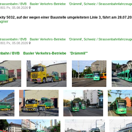
Strassenbahn / BVB Basler Verkehrs-Betriebe 'Drämmli'
,
Schweiz / Strassenbahnfahrzeuge
801 Px, 05.08.2026

xity 5032, auf der wegen einer Baustelle umgeleiteten Linie 3, fährt am 28.07
agner
Strassenbahn / BVB Basler Verkehrs-Betriebe 'Drämmli'
,
Schweiz / Strassenbahnfahrzeuge /
801 Px, 05.08.2026

senbahn / BVB Basler Verkehrs-Betriebe 'Drämmli'"