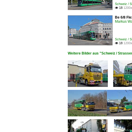
Schweiz / 
18
1200x

Be 6/8 Fle
Markus W
Schweiz / 
18
1200x

Weitere Bilder aus "Schweiz / Stras