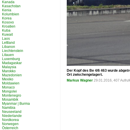
Kanada
Kasachstan
Kenia
Kolumbien
Korea
Kosovo
Kroatien
Kuba
Kuwait
Laos
Lettland
Libanon
Liechtenstein
Litauen
Luxemburg
Madagaskar
Malaysia
Der Kopf des Be 4/6 463 wurde abgetr
Marokko
Ort zwischengelagert.
Mazedonien
Mexiko
Markus Wagner
29.01.2016, 407 Aufru
Moldawien
Monaco
Mongolei
Montenegro
Mosambik
Myanmar | Burma
Namibia
Neuseeland
Niederlande
Nordkorea
Norwegen
Österreich