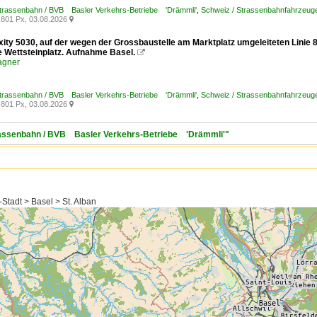
Strassenbahn / BVB Basler Verkehrs-Betriebe 'Drämmli'
,
Schweiz / Strassenbahnfahrzeuge /
801 Px, 03.08.2026

exity 5030, auf der wegen der Grossbaustelle am Marktplatz umgeleiteten Linie
le Wettsteinplatz. Aufnahme Basel.

agner
Strassenbahn / BVB Basler Verkehrs-Betriebe 'Drämmli'
,
Schweiz / Strassenbahnfahrzeuge /
801 Px, 03.08.2026

trassenbahn / BVB Basler Verkehrs-Betriebe 'Drämmli'"
Stadt > Basel > St. Alban