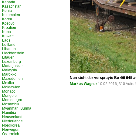
Kanada
Kasachstan
Kenia
Kolumbien
Korea
Kosovo
Kroatien
Kuba
Kuwait
Laos
Lettland
Libanon
Liechtenstein
Litauen
Luxemburg
Madagaskar
Malaysia
Marokko
Nun steht der versprayte Be 4/6 645
Mazedonien
Mexiko
Markus Wagner
10.02.2016, 310 Aufru
Moldawien
Monaco
Mongolei
Montenegro
Mosambik
Myanmar | Burma
Namibia
Neuseeland
Niederlande
Nordkorea
Norwegen
Österreich