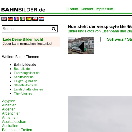
Forum
Kontakt
Impressum
Nun steht der versprayte Be 4
Bilder und Fotos von Eisenbahn und Z
Schweiz / S
Lade Deine Bilder hoch!
Jeder kann mitmachen, kostenlos!
Weitere Bilder-Themen:
Bahnbilder.de
Bus-bild.de
Fahrzeugbilder.de
Schiffbilder.de
Flugzeug-bild.de
Staedte-fotos.de
Landschaftsfotos.eu
Tier-fotos.eu
Ägypten
Albanien
Algerien
Argentinien
Armenien
Aserbaidschan
Australien
Bahnbilder-Treffen