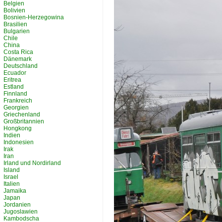
Belgien
Bolivien
Bosnien-Herzegowina
Brasilien
Bulgarien
Chile
China
Costa Rica
Dänemark
Deutschland
Ecuador
Eritrea
Estland
Finnland
Frankreich
Georgien
Griechenland
Großbritannien
Hongkong
Indien
Indonesien
Irak
Iran
Irland und Nordirland
Island
Israel
Italien
Jamaika
Japan
Jordanien
Jugoslawien
Kambodscha