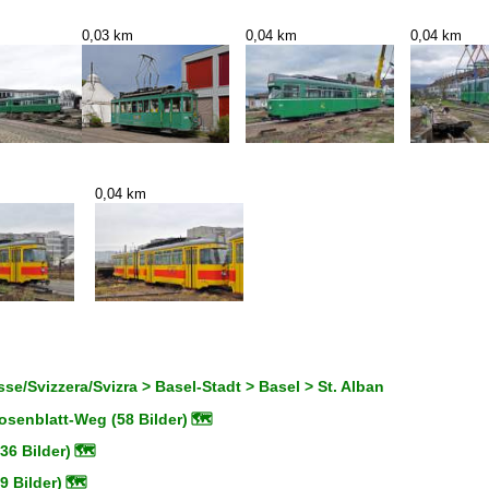
0,03 km
0,04 km
0,04 km
0,04 km
se/Svizzera/Svizra > Basel-Stadt > Basel > St. Alban
osenblatt-Weg (58 Bilder)
🗺
36 Bilder)
🗺
9 Bilder)
🗺