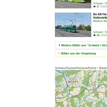
Schweiz / 
17
1200x

Be 6/8 Fl
Haltestel
Markus W
Schweiz / 
16
1200x

Weitere Bilder aus "Schweiz / S
Bilder aus der Umgebung
Schweiz/Suisse/Svizzera/Svizra > Basel-