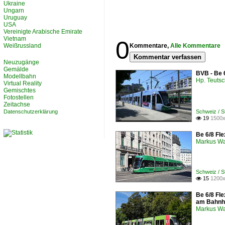
Ukraine
Ungarn
Uruguay
USA
Vereinigte Arabische Emirate
Vietnam
0
Weißrussland
Kommentare,
Alle Kommentare
Kommentar verfassen
Neuzugänge
Gemälde
BVB - Be 
Modellbahn
Hp. Teuts
Virtual Reality
Gemischtes
Fotostellen
Zeitachse
Datenschutzerklärung
Schweiz / 
19
1500x

Be 6/8 Fle
Markus W
Schweiz / 
15
1200x

Be 6/8 Fle
am Bahnh
Markus W