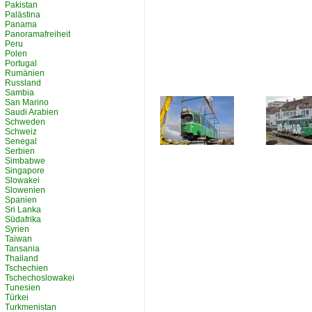
Pakistan
Palästina
Panama
Panoramafreiheit
Peru
Polen
Portugal
Rumänien
Russland
Sambia
San Marino
Saudi Arabien
Schweden
Schweiz
Senegal
Serbien
Simbabwe
Singapore
Slowakei
Slowenien
Spanien
Sri Lanka
Südafrika
Syrien
Taiwan
Tansania
Thailand
Tschechien
Tschechoslowakei
Tunesien
Türkei
Turkmenistan