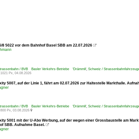
6/8 5022 vor dem Bahnhof Basel SBB am 22.07.2026

chmann
Strassenbahn / BVB Basler Verkehrs-Betriebe 'Drämmli'
,
Schweiz / Strassenbahnfahrzeuge /
1021 Px, 04.08.2026
xity 5007, auf der Linie 1, fährt am 02.07.2026 zur Haltestelle Markthalle. Aufn
agner
Strassenbahn / BVB Basler Verkehrs-Betriebe 'Drämmli'
,
Schweiz / Strassenbahnfahrzeuge /
800 Px, 03.08.2026

xity 5001 mit der U-Abo Werbung, auf der wegen einer Grossbaustelle am Marktp
of SBB. Aufnahme Basel.

agner