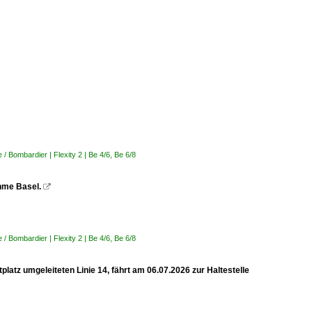
 Bombardier | Flexity 2 | Be 4/6, Be 6/8
ahme Basel.

 Bombardier | Flexity 2 | Be 4/6, Be 6/8
latz umgeleiteten Linie 14, fährt am 06.07.2026 zur Haltestelle