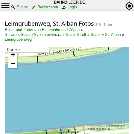
BAHN
BILDER.DE
Suche
Registrieren
Login
Leimgrubenweg, St. Alban Fotos
3104 Bilder
Bilder und Fotos von Eisenbahn und Zügen
»
Schweiz/Suisse/Svizzera/Svizra
»
Basel-Stadt
»
Basel
»
St. Alban
»
Leimgrubenweg
Karte
+
−