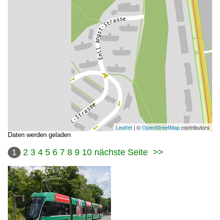
Leaflet
| ©
OpenStreetMap
contributors
Daten werden geladen
1
2
3
4
5
6
7
8
9
10
nächste Seite
>>