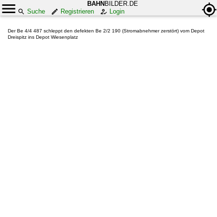
BAHN
BILDER.DE
Suche
Registrieren
Login
Der Be 4/4 487 schleppt den defekten Be 2/2 190 (Stromabnehmer zerstört) vom Depot
Dreispitz ins Depot Wiesenplatz