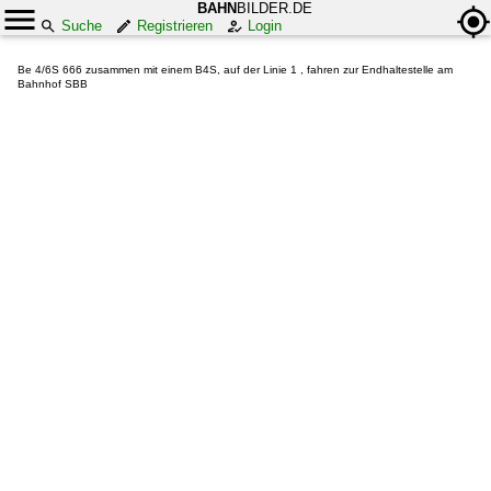
BAHN
BILDER.DE
Suche
Registrieren
Login
Be 4/6S 666 zusammen mit einem B4S, auf der Linie 1 , fahren zur Endhaltestelle am
Bahnhof SBB