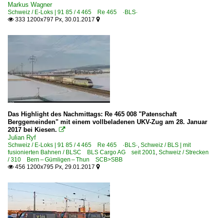
Markus Wagner
Schweiz / E-Loks | 91 85 / 4 465 Re 465 ·BLS·
333 1200x797 Px, 30.01.2017


Das Highlight des Nachmittags: Re 465 008 "Patenschaft
Berggemeinden" mit einem vollbeladenen UKV-Zug am 28. Januar
2017 bei Kiesen.

Julian Ryf
Schweiz / E-Loks | 91 85 / 4 465 Re 465 ·BLS·
,
Schweiz / BLS | mit
fusionierten Bahnen / BLSC BLS Cargo AG seit 2001
,
Schweiz / Strecken
/ 310 Bern – Gümligen – Thun SCB>SBB
456 1200x795 Px, 29.01.2017

