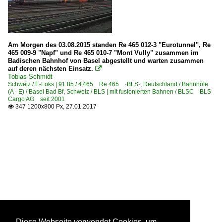
Am Morgen des 03.08.2015 standen Re 465 012-3 "Eurotunnel", Re
465 009-9 "Napf" und Re 465 010-7 "Mont Vully" zusammen im
Badischen Bahnhof von Basel abgestellt und warten zusammen
auf deren nächsten Einsatz.

Tobias Schmidt
Schweiz / E-Loks | 91 85 / 4 465 Re 465 ·BLS·
,
Deutschland / Bahnhöfe
(A - E) / Basel Bad Bf
,
Schweiz / BLS | mit fusionierten Bahnen / BLSC BLS
Cargo AG seit 2001
347 1200x800 Px, 27.01.2017

Diese Webseite verwendet Cookies, um