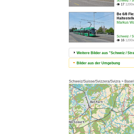
Schweiz / 
17
1200x

Be 6/8 Fl
Haltestel
Markus W
Schweiz / 
16
1200x

Weitere Bilder aus "Schweiz / S
Bilder aus der Umgebung
Schweiz/Suisse/Svizzera/Svizra > Basel