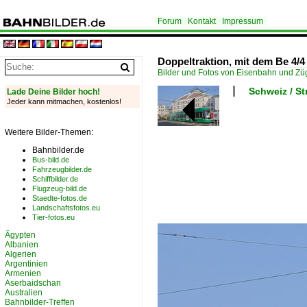
Forum
Kontakt
Impressum
Doppeltraktion, mit dem Be 4/4 
Bilder und Fotos von Eisenbahn und Z
Schweiz / S
Lade Deine Bilder hoch!
Jeder kann mitmachen, kostenlos!
Weitere Bilder-Themen:
Bahnbilder.de
Bus-bild.de
Fahrzeugbilder.de
Schiffbilder.de
Flugzeug-bild.de
Staedte-fotos.de
Landschaftsfotos.eu
Tier-fotos.eu
Ägypten
Albanien
Algerien
Argentinien
Armenien
Aserbaidschan
Australien
Bahnbilder-Treffen