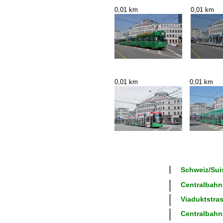
0,01 km
0,01 km
0,01 km
0,01 km
Schweiz/Suis
Centralbahns
Viaduktstras
Centralbahns