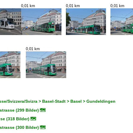
0,01 km
0,01 km
0,01 km
0,01 km
se/Svizzera/Svizra > Basel-Stadt > Basel > Gundeldingen
trasse (299 Bilder)
🗺
se (318 Bilder)
🗺
trasse (300 Bilder)
🗺