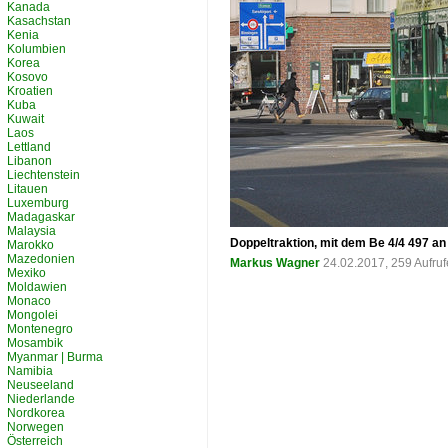
Kanada
Kasachstan
Kenia
Kolumbien
Korea
Kosovo
Kroatien
Kuba
Kuwait
Laos
Lettland
Libanon
Liechtenstein
Litauen
Luxemburg
Madagaskar
Malaysia
Doppeltraktion, mit dem Be 4/4 497 an
Marokko
Mazedonien
Markus Wagner
24.02.2017, 259 Aufru
Mexiko
Moldawien
Monaco
Mongolei
Montenegro
Mosambik
Myanmar | Burma
Namibia
Neuseeland
Niederlande
Nordkorea
Norwegen
Österreich