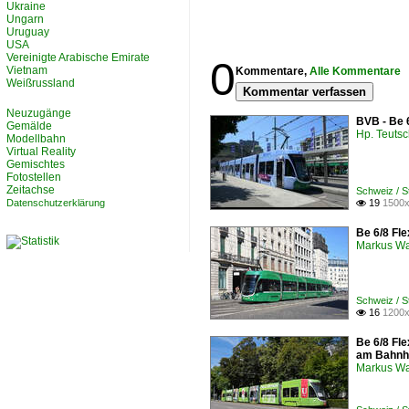
Ukraine
Ungarn
Uruguay
USA
Vereinigte Arabische Emirate
0
Vietnam
Kommentare,
Alle Kommentare
Weißrussland
Kommentar verfassen
Neuzugänge
BVB - Be 
Gemälde
Hp. Teuts
Modellbahn
Virtual Reality
Gemischtes
Fotostellen
Zeitachse
Schweiz / 
Datenschutzerklärung
19
1500x

Be 6/8 Fle
Markus W
Schweiz / 
16
1200x

Be 6/8 Fle
am Bahnh
Markus W