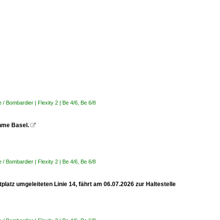
 Bombardier | Flexity 2 | Be 4/6, Be 6/8
ahme Basel.

 Bombardier | Flexity 2 | Be 4/6, Be 6/8
latz umgeleiteten Linie 14, fährt am 06.07.2026 zur Haltestelle