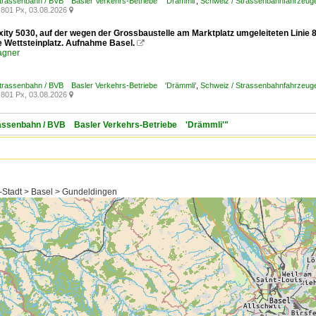
Strassenbahn / BVB Basler Verkehrs-Betriebe 'Drämmli'
,
Schweiz / Strassenbahnfahrzeuge /
801 Px, 03.08.2026

exity 5030, auf der wegen der Grossbaustelle am Marktplatz umgeleiteten Linie
le Wettsteinplatz. Aufnahme Basel.

agner
Strassenbahn / BVB Basler Verkehrs-Betriebe 'Drämmli'
,
Schweiz / Strassenbahnfahrzeuge /
801 Px, 03.08.2026

trassenbahn / BVB Basler Verkehrs-Betriebe 'Drämmli'"
-Stadt > Basel > Gundeldingen