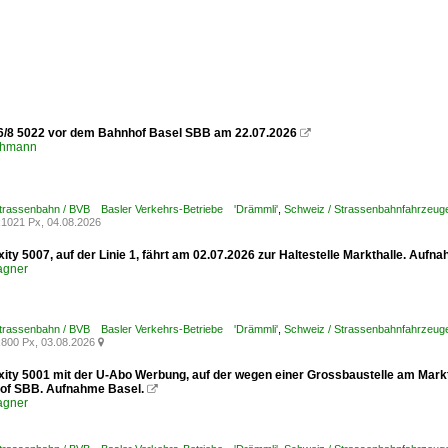
6/8 5022 vor dem Bahnhof Basel SBB am 22.07.2026

chmann
Strassenbahn / BVB Basler Verkehrs-Betriebe 'Drämmli'
,
Schweiz / Strassenbahnfahrzeuge /
1021 Px, 04.08.2026
xity 5007, auf der Linie 1, fährt am 02.07.2026 zur Haltestelle Markthalle. Aufn
agner
Strassenbahn / BVB Basler Verkehrs-Betriebe 'Drämmli'
,
Schweiz / Strassenbahnfahrzeuge /
800 Px, 03.08.2026

xity 5001 mit der U-Abo Werbung, auf der wegen einer Grossbaustelle am Marktp
of SBB. Aufnahme Basel.

agner