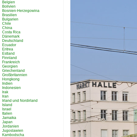
Belgien
Bolivien
Bosnien-Herzegowina
Brasilien
Bulgarien
Chile
China
Costa Rica
Dänemark
Deutschland
Ecuador
Eritrea
Estland
Finnland
Frankreich
Georgien
Griechenland
Großbritannien
Hongkong
Indien
Indonesien
Irak
Iran
Irland und Nordirland
Island
Israel
Italien
Jamaika
Japan
Jordanien
Jugoslawien
Kambodscha