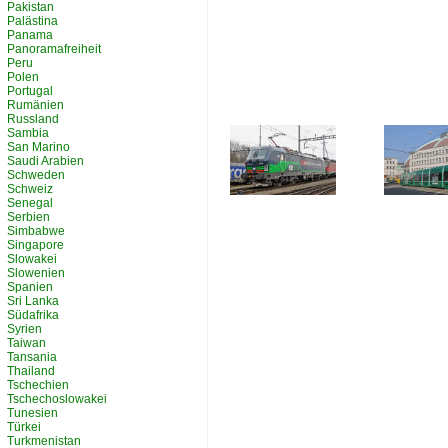
Pakistan
Palästina
Panama
Panoramafreiheit
Peru
Polen
Portugal
Rumänien
Russland
Sambia
San Marino
Saudi Arabien
Schweden
Schweiz
Senegal
Serbien
Simbabwe
Singapore
Slowakei
Slowenien
Spanien
Sri Lanka
Südafrika
Syrien
Taiwan
Tansania
Thailand
Tschechien
Tschechoslowakei
Tunesien
Türkei
Turkmenistan