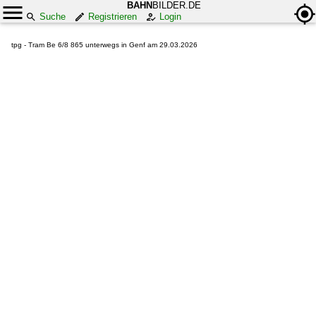
BAHN
BILDER.DE
Suche
Registrieren
Login
tpg - Tram Be 6/8 865 unterwegs in Genf am 29.03.2026