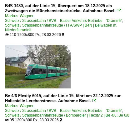
B4S 1480, auf der Linie 15, überquert am 18.12.2025 als
Zweitwagen die Münchensteinerbrücke. Aufnahme Basel.

Markus Wagner
Schweiz / Strassenbahn / BVB Basler Verkehrs-Betriebe 'Drämmli'
,
Schweiz / Strassenbahnfahrzeuge / FFA/SWP | B4N | Beiwagen m.
Niederfluranteil
110 1200x800 Px, 28.03.2026


Be 4/6 Flexity 6015, auf der Linie 15, fährt am 22.12.2025 zur
Haltestelle Lerchenstrasse. Aufnahme Basel.

Markus Wagner
Schweiz / Strassenbahn / BVB Basler Verkehrs-Betriebe 'Drämmli'
,
Schweiz / Strassenbahnfahrzeuge / Bombardier | Flexity 2 | Be 4/6, Be 6/8
95 1200x800 Px, 28.03.2026

