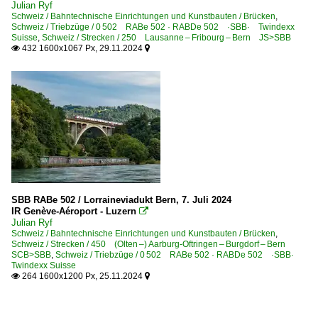
Julian Ryf
Schweiz / Bahntechnische Einrichtungen und Kunstbauten / Brücken
,
Schweiz / Triebzüge / 0 502 RABe 502 · RABDe 502 ·SBB· Twindexx
Suisse
,
Schweiz / Strecken / 250 Lausanne – Fribourg – Bern JS>SBB
432 1600x1067 Px, 29.11.2024


SBB RABe 502 / Lorraineviadukt Bern, 7. Juli 2024
IR Genève-Aéroport - Luzern

Julian Ryf
Schweiz / Bahntechnische Einrichtungen und Kunstbauten / Brücken
,
Schweiz / Strecken / 450 (Olten –) Aarburg-Oftringen – Burgdorf – Bern
SCB>SBB
,
Schweiz / Triebzüge / 0 502 RABe 502 · RABDe 502 ·SBB·
Twindexx Suisse
264 1600x1200 Px, 25.11.2024

