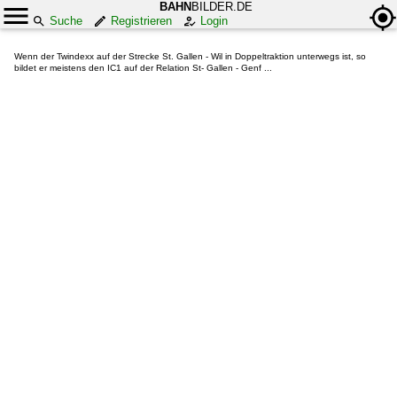
BAHN
BILDER.DE
Suche
Registrieren
Login
Wenn der Twindexx auf der Strecke St. Gallen - Wil in Doppeltraktion unterwegs ist, so
bildet er meistens den IC1 auf der Relation St- Gallen - Genf ...