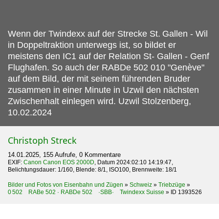
Wenn der Twindexx auf der Strecke St.
Gallen - Wil
in Doppeltraktion unterwegs ist, so bildet er
meistens den IC1 auf der Relation St- Gallen - Genf
Flughafen. So auch der RABDe 502 010 "Genève"
auf dem Bild, der mit seinem führenden Bruder
zusammen in einer Minute in Uzwil den nächsten
Zwischenhalt einlegen wird. Uzwil Stolzenberg,
10.02.2024
Christoph Streck
14.01.2025, 155 Aufrufe, 0 Kommentare
EXIF:
Canon Canon EOS 2000D
, Datum 2024:02:10 14:19:47,
Belichtungsdauer: 1/160, Blende: 8/1, ISO100, Brennweite: 18/1
Bilder und Fotos von Eisenbahn und Zügen
»
Schweiz
»
Triebzüge
»
0 502 RABe 502 · RABDe 502 ·SBB· Twindexx Suisse
»
ID 1393526