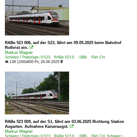
RABe 523 006, auf der S23, fährt am 09.05.2025 beim Bahnhof
Rothrist ein.

Markus Wagner
Schweiz / Triebzüge / 0 523 RABe 523.0 ·SBB· Flirt CH
138 1200x800 Px, 26.06.2025


RABe 523 009, auf der S1, fährt am 03.06.2025 Richtung Station
Augarten. Aufnahme Kaiseraugst.

Markus Wagner
Schweiz / Triebzüge / 0 523 RABe 523.0 ·SBB· Flirt CH
,
Schweiz /