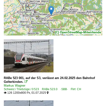
(C) OpenStreetMap-Mitwirkende
RABe 523 001, auf der S3, verlässt am 24.02.2025 den Bahnhof
Gelterkinden.

Markus Wagner
Schweiz / Triebzüge / 0 523 RABe 523.0 ·SBB· Flirt CH
126 1200x800 Px, 01.07.2025

