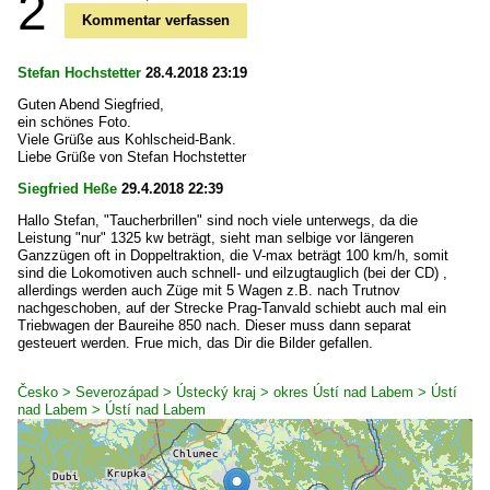
2
Kommentar verfassen
Stefan Hochstetter
28.4.2018 23:19
Guten Abend Siegfried,
ein schönes Foto.
Viele Grüße aus Kohlscheid-Bank.
Liebe Grüße von Stefan Hochstetter
Siegfried Heße
29.4.2018 22:39
Hallo Stefan, "Taucherbrillen" sind noch viele unterwegs, da die
Leistung "nur" 1325 kw beträgt, sieht man selbige vor längeren
Ganzzügen oft in Doppeltraktion, die V-max beträgt 100 km/h, somit
sind die Lokomotiven auch schnell- und eilzugtauglich (bei der CD) ,
allerdings werden auch Züge mit 5 Wagen z.B. nach Trutnov
nachgeschoben, auf der Strecke Prag-Tanvald schiebt auch mal ein
Triebwagen der Baureihe 850 nach. Dieser muss dann separat
gesteuert werden. Frue mich, das Dir die Bilder gefallen.
Česko > Severozápad > Ústecký kraj > okres Ústí nad Labem > Ústí
nad Labem > Ústí nad Labem