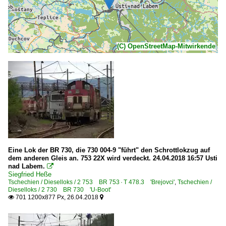
(C) OpenStreetMap-Mitwirkende
Eine Lok der BR 730, die 730 004-9 "führt" den Schrottlokzug auf
dem anderen Gleis an. 753 22X wird verdeckt. 24.04.2018 16:57 Usti
nad Labem.

Siegfried Heße
Tschechien / Dieselloks / 2 753 BR 753 · T 478.3 'Brejovci'
,
Tschechien /
Dieselloks / 2 730 BR 730 'U-Boot'
701 1200x877 Px, 26.04.2018

