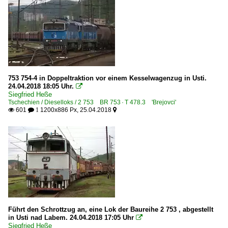
753 754-4 in Doppeltraktion vor einem Kesselwagenzug in Usti.
24.04.2018 18:05 Uhr.

Siegfried Heße
Tschechien / Dieselloks / 2 753 BR 753 · T 478.3 'Brejovci'
601
1200x886 Px, 25.04.2018

 1

Führt den Schrottzug an, eine Lok der Baureihe 2 753 , abgestellt
in Usti nad Labem. 24.04.2018 17:05 Uhr

Siegfried Heße