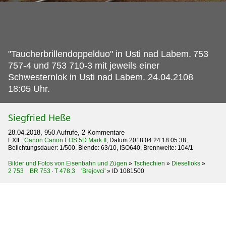
"Taucherbrillendoppelduo" in Usti nad Labem.
753
757-4 und 753 710-3 mit jeweils einer
Schwesternlok in Usti nad Labem. 24.04.2108
18:05 Uhr.
Siegfried Heße
28.04.2018, 950 Aufrufe, 2 Kommentare
EXIF:
Canon Canon EOS 5D Mark II
, Datum 2018:04:24 18:05:38,
Belichtungsdauer: 1/500, Blende: 63/10, ISO640, Brennweite: 104/1
Bilder und Fotos von Eisenbahn und Zügen
»
Tschechien
»
Dieselloks
»
2 753 BR 753 · T 478.3 'Brejovci'
»
ID 1081500