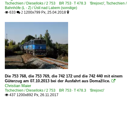
Tschechien / Dieselloks / 2 753 BR 753 · T 478.3 'Brejovci'
,
Tschechien /
Bahnhöfe (L - Z) / Ústí nad Labem (sonstige)
633
1200x799 Px, 25.04.2018

 2

Die 753 768, die 753 769, die 742 172 und die 742 440 mit einem
Güterzug am 07.10.2013 bei der Ausfahrt aus Domažlice.

Christian Maier
Tschechien / Dieselloks / 2 753 BR 753 · T 478.3 'Brejovci'
437 1200x892 Px, 26.11.2017
