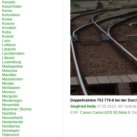
Kanada
Kasachstan
Kenia
Kolumbien
Korea
Kosovo
Kroatien
Kuba
Kuwait
Laos
Lettland
Libanon
Liechtenstein
Litauen
Luxemburg
Madagaskar
Malaysia
Marokko
Mazedonien
Mexiko
Moldawien
Monaco
Mongolei
Doppeltraktion 753 779-8 bei der Dur
Montenegro
Mosambik
Siegfried Heße
07.05.2019, 497 Aufruf
Myanmar | Burma
EXIF:
Canon Canon EOS 5D Mark II
, Da
Namibia
Neuseeland
Niederlande
Nordkorea
Norwegen
Österreich