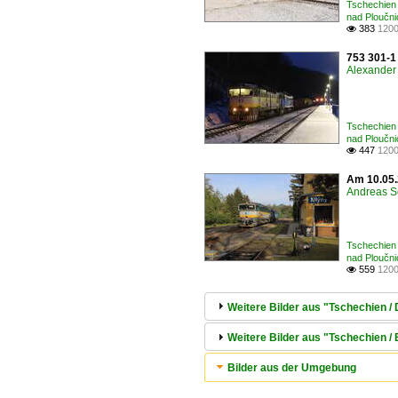
Tschechien 
nad Ploučni
383
1200

753 301-1
Alexander 
Tschechien 
nad Ploučni
447
1200

Am 10.05.
Andreas S
Tschechien 
nad Ploučni
559
1200

Weitere Bilder aus "Tschechien / 
Weitere Bilder aus "Tschechien / 
Bilder aus der Umgebung