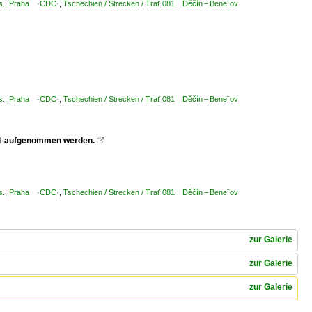
.s., Praha ·CDC·
,
Tschechien / Strecken / Trať 081 Děčín – Bene¨ov
.s., Praha ·CDC·
,
Tschechien / Strecken / Trať 081 Děčín – Bene¨ov
061 aufgenommen werden.

.s., Praha ·CDC·
,
Tschechien / Strecken / Trať 081 Děčín – Bene¨ov
zur Galerie
zur Galerie
zur Galerie