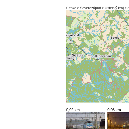
Česko > Severozápad > Ústecký kraj > 
0,02 km
0,03 km