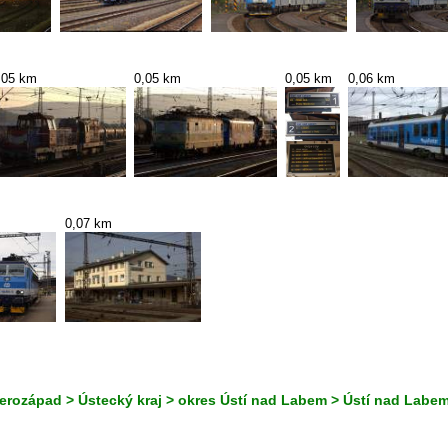
,05 km
0,05 km
0,05 km
0,06 km
0,07 km
erozápad > Ústecký kraj > okres Ústí nad Labem > Ústí nad Labe