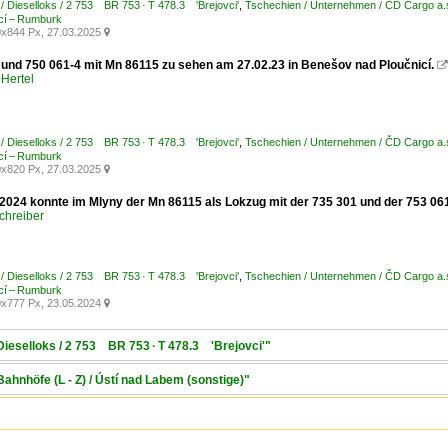
/ Dieselloks / 2 753 BR 753 · T 478.3 'Brejovci'
,
Tschechien / Unternehmen / ČD Cargo a
cí – Rumburk
x844 Px, 27.03.2025

 und 750 061-4 mit Mn 86115 zu sehen am 27.02.23 in Benešov nad Ploučnicí.

Hertel
/ Dieselloks / 2 753 BR 753 · T 478.3 'Brejovci'
,
Tschechien / Unternehmen / ČD Cargo a
cí – Rumburk
x820 Px, 27.03.2025

2024 konnte im Mlyny der Mn 86115 als Lokzug mit der 735 301 und der 753 
chreiber
/ Dieselloks / 2 753 BR 753 · T 478.3 'Brejovci'
,
Tschechien / Unternehmen / ČD Cargo a
cí – Rumburk
x777 Px, 23.05.2024

Dieselloks / 2 753 BR 753 · T 478.3 'Brejovci'"
Bahnhöfe (L - Z) / Ústí nad Labem (sonstige)"