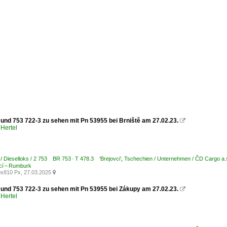
 und 753 722-3 zu sehen mit Pn 53955 bei Brniště am 27.02.23.

Hertel
/ Dieselloks / 2 753 BR 753 · T 478.3 'Brejovci'
,
Tschechien / Unternehmen / ČD Cargo a
cí – Rumburk
x810 Px, 27.03.2025

 und 753 722-3 zu sehen mit Pn 53955 bei Zákupy am 27.02.23.

Hertel