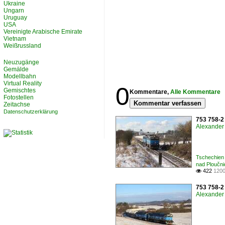
Ukraine
Ungarn
Uruguay
USA
Vereinigte Arabische Emirate
Vietnam
Weißrussland
Neuzugänge
Gemälde
Modellbahn
Virtual Reality
0
Gemischtes
Kommentare,
Alle Kommentare
Fotostellen
Kommentar verfassen
Zeitachse
Datenschutzerklärung
753 758-2
Alexander 
Tschechien 
nad Ploučni
422
1200

753 758-2
Alexander 