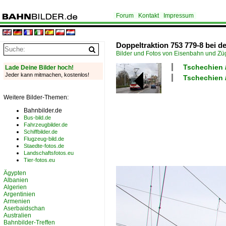
Forum
Kontakt
Impressum
Doppeltraktion 753 779-8 bei d
Bilder und Fotos von Eisenbahn und Z
Tschechien /
Lade Deine Bilder hoch!
Jeder kann mitmachen, kostenlos!
Tschechien /
Weitere Bilder-Themen:
Bahnbilder.de
Bus-bild.de
Fahrzeugbilder.de
Schiffbilder.de
Flugzeug-bild.de
Staedte-fotos.de
Landschaftsfotos.eu
Tier-fotos.eu
Ägypten
Albanien
Algerien
Argentinien
Armenien
Aserbaidschan
Australien
Bahnbilder-Treffen