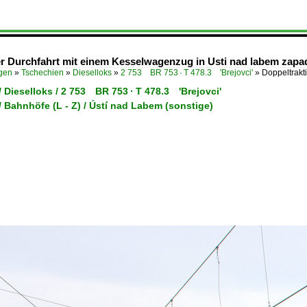
er Durchfahrt mit einem Kesselwagenzug in Usti nad labem zapa
ügen
»
Tschechien
»
Dieselloks
»
2 753 BR 753 · T 478.3 'Brejovci'
»
Doppeltrakt
 Dieselloks / 2 753 BR 753 · T 478.3 'Brejovci'
 Bahnhöfe (L - Z) / Ústí nad Labem (sonstige)