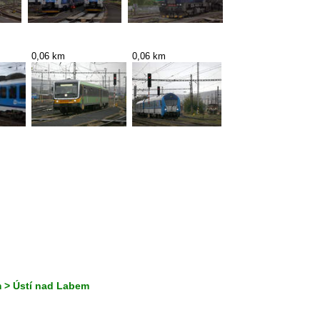
0,06 km
0,06 km
m > Ústí nad Labem