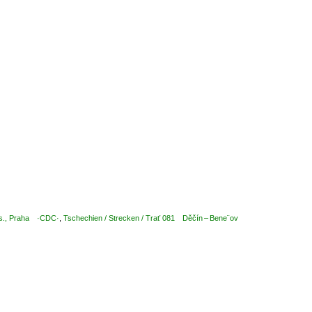
.s., Praha ·CDC·
,
Tschechien / Strecken / Trať 081 Děčín – Bene¨ov