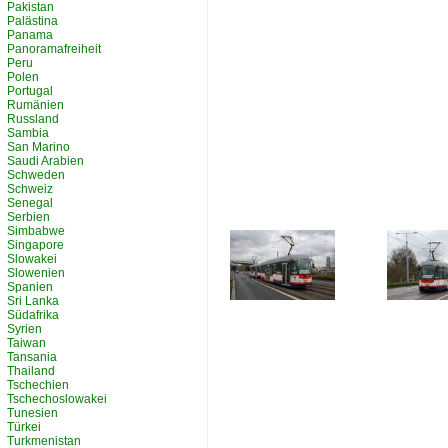
Pakistan
Palästina
Panama
Panoramafreiheit
Peru
Polen
Portugal
Rumänien
Russland
Sambia
San Marino
Saudi Arabien
Schweden
Schweiz
Senegal
Serbien
Simbabwe
Singapore
Slowakei
Slowenien
Spanien
Sri Lanka
Südafrika
Syrien
Taiwan
Tansania
Thailand
Tschechien
Tschechoslowakei
Tunesien
Türkei
Turkmenistan