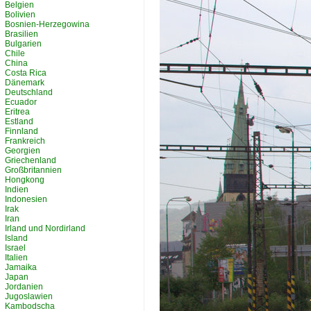
Belgien
Bolivien
Bosnien-Herzegowina
Brasilien
Bulgarien
Chile
China
Costa Rica
Dänemark
Deutschland
Ecuador
Eritrea
Estland
Finnland
Frankreich
Georgien
Griechenland
Großbritannien
Hongkong
Indien
Indonesien
Irak
Iran
Irland und Nordirland
Island
Israel
Italien
Jamaika
Japan
Jordanien
Jugoslawien
Kambodscha