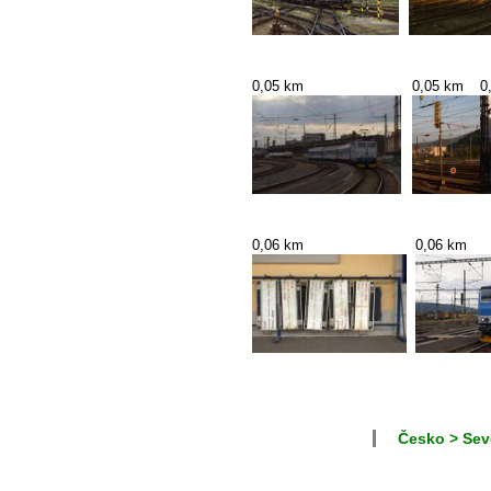
0,05 km
0,05 km
0
0,06 km
0,06 km
Česko > Sev