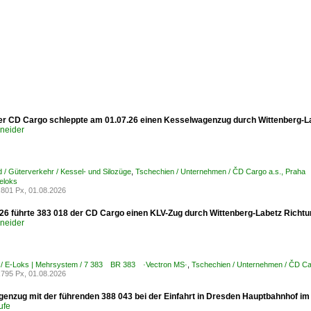
er CD Cargo schleppte am 01.07.26 einen Kesselwagenzug durch Wittenberg-La
hneider
 / Güterverkehr / Kessel- und Silozüge
,
Tschechien / Unternehmen / ČD Cargo a.s., Prah
loks
801 Px, 01.08.2026
26 führte 383 018 der CD Cargo einen KLV-Zug durch Wittenberg-Labetz Richt
hneider
 / E-Loks | Mehrsystem / 7 383 BR 383 ·Vectron MS·
,
Tschechien / Unternehmen / ČD C
795 Px, 01.08.2026
enzug mit der führenden 388 043 bei der Einfahrt in Dresden Hauptbahnhof im 
ufe