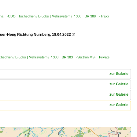
raha ·CDC·
,
Tschechien / E-Loks | Mehrsystem / 7 388 BR 388 ·Traxx
uer-Heng Richtung Nürnberg, 18.04.2022

chechien / E-Loks | Mehrsystem / 7 383 BR 383 ·Vectron MS· Private
zur Galerie
zur Galerie
zur Galerie
zur Galerie