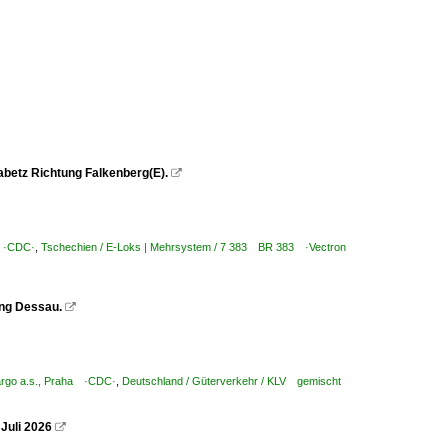
betz Richtung Falkenberg(E).

a ·CDC·
,
Tschechien / E-Loks | Mehrsystem / 7 383 BR 383 ·Vectron
ung Dessau.

argo a.s., Praha ·CDC·
,
Deutschland / Güterverkehr / KLV gemischt
Juli 2026
