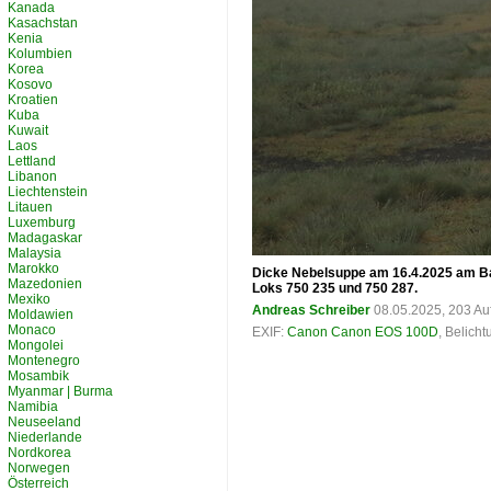
Kanada
Kasachstan
Kenia
Kolumbien
Korea
Kosovo
Kroatien
Kuba
Kuwait
Laos
Lettland
Libanon
Liechtenstein
Litauen
Luxemburg
Madagaskar
Malaysia
Marokko
Dicke Nebelsuppe am 16.4.2025 am Bah
Mazedonien
Loks 750 235 und 750 287.
Mexiko
Andreas Schreiber
08.05.2025, 203 Au
Moldawien
Monaco
EXIF:
Canon Canon EOS 100D
, Belich
Mongolei
Montenegro
Mosambik
Myanmar | Burma
Namibia
Neuseeland
Niederlande
Nordkorea
Norwegen
Österreich