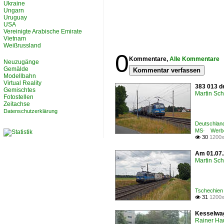
Ukraine
Ungarn
Uruguay
USA
Vereinigte Arabische Emirate
Vietnam
Weißrussland
0
Kommentare,
Alle Kommentare
Neuzugänge
Gemälde
Kommentar verfassen
Modellbahn
Virtual Reality
383 013 d
Gemischtes
Martin Sc
Fotostellen
Zeitachse
Datenschutzerklärung
Deutschland
MS· Werbe
30
1200x

Am 01.07.
Martin Sc
Tschechien
31
1200x

Kesselwag
Rainer Ha