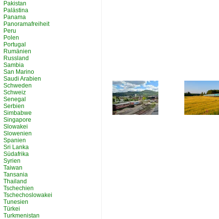
Pakistan
Palästina
Panama
Panoramafreiheit
Peru
Polen
Portugal
Rumänien
Russland
Sambia
San Marino
Saudi Arabien
Schweden
Schweiz
Senegal
Serbien
Simbabwe
Singapore
Slowakei
Slowenien
Spanien
Sri Lanka
Südafrika
Syrien
Taiwan
Tansania
Thailand
Tschechien
Tschechoslowakei
Tunesien
Türkei
Turkmenistan