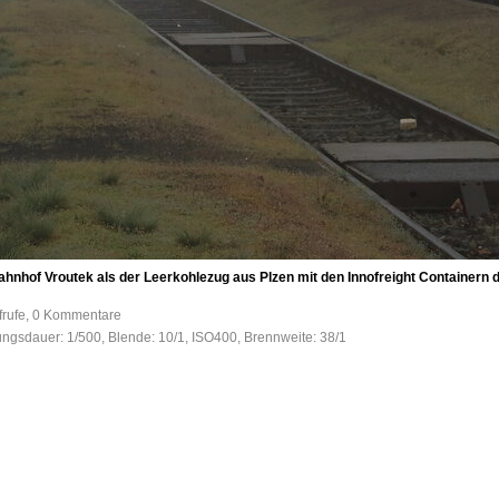
nhof Vroutek als der Leerkohlezug aus Plzen mit den Innofreight Containern
frufe, 0 Kommentare
tungsdauer: 1/500, Blende: 10/1, ISO400, Brennweite: 38/1