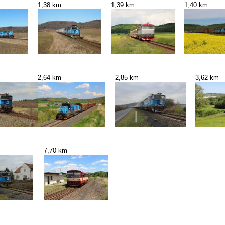
1,38 km
1,39 km
1,40 km
2,64 km
2,85 km
3,62 km
7,70 km