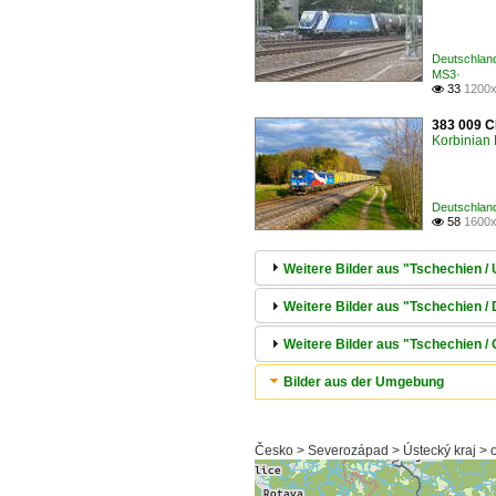
Deutschland
MS3·
33
1200x

383 009 C
Korbinian 
Deutschland
58
1600x

Weitere Bilder aus "Tschechien 
Weitere Bilder aus "Tschechien / 
Weitere Bilder aus "Tschechien / 
Bilder aus der Umgebung
Česko > Severozápad > Ústecký kraj > o