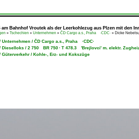
 am Bahnhof Vroutek als der Leerkohlezug aus Plzen mit den Inn
ügen
»
Tschechien
»
Unternehmen
»
ČD Cargo a.s., Praha ·CDC·
»
Dicke Nebels
/ Unternehmen / ČD Cargo a.s., Praha ·CDC·
 Dieselloks / 2 750 BR 750 · T 478.3 'Brejlovci' m. elektr. Zughe
 Güterverkehr / Kohle-, Erz- und Kokszüge