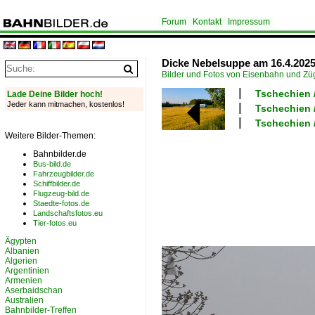
Forum
Kontakt
Impressum
Dicke Nebelsuppe am 16.4.2025
Bilder und Fotos von Eisenbahn und Z
Tschechien 
Lade Deine Bilder hoch!
Jeder kann mitmachen, kostenlos!
Tschechien /
Tschechien /
Weitere Bilder-Themen:
Bahnbilder.de
Bus-bild.de
Fahrzeugbilder.de
Schiffbilder.de
Flugzeug-bild.de
Staedte-fotos.de
Landschaftsfotos.eu
Tier-fotos.eu
Ägypten
Albanien
Algerien
Argentinien
Armenien
Aserbaidschan
Australien
Bahnbilder-Treffen