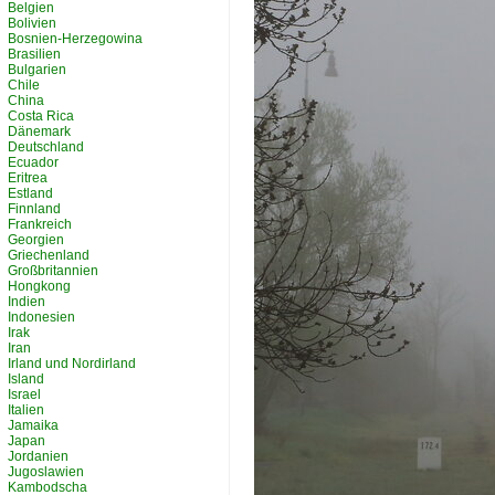
Belgien
Bolivien
Bosnien-Herzegowina
Brasilien
Bulgarien
Chile
China
Costa Rica
Dänemark
Deutschland
Ecuador
Eritrea
Estland
Finnland
Frankreich
Georgien
Griechenland
Großbritannien
Hongkong
Indien
Indonesien
Irak
Iran
Irland und Nordirland
Island
Israel
Italien
Jamaika
Japan
Jordanien
Jugoslawien
Kambodscha