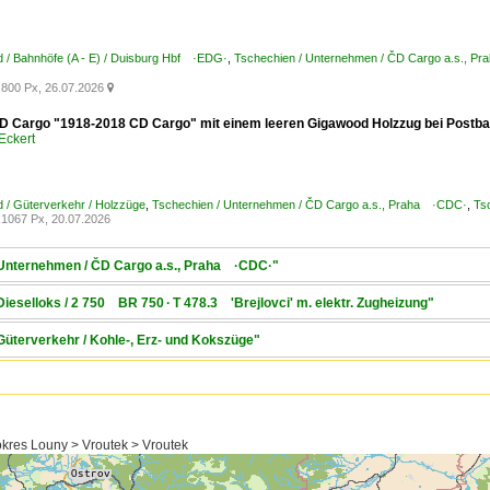
 / Bahnhöfe (A - E) / Duisburg Hbf ·EDG·
,
Tschechien / Unternehmen / ČD Cargo a.s., P
800 Px, 26.07.2026

D Cargo "1918-2018 CD Cargo" mit einem leeren Gigawood Holzzug bei Postba
Eckert
 / Güterverkehr / Holzzüge
,
Tschechien / Unternehmen / ČD Cargo a.s., Praha ·CDC·
,
Ts
1067 Px, 20.07.2026
/ Unternehmen / ČD Cargo a.s., Praha ·CDC·"
Dieselloks / 2 750 BR 750 · T 478.3 'Brejlovci' m. elektr. Zugheizung"
Güterverkehr / Kohle-, Erz- und Kokszüge"
kres Louny > Vroutek > Vroutek