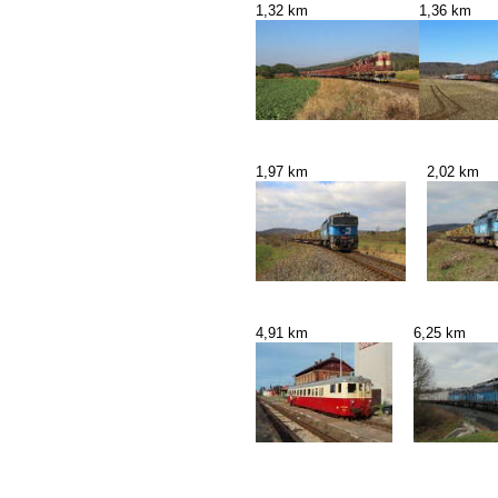
1,32 km
1,36 km
1,97 km
2,02 km
4,91 km
6,25 km