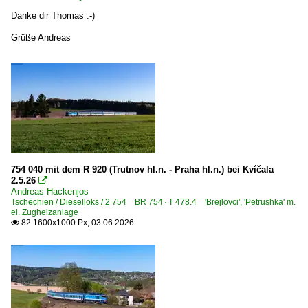
Danke dir Thomas :-)
Grüße Andreas
754 040 mit dem R 920 (Trutnov hl.n. - Praha hl.n.) bei Kvíčala
2.5.26

Andreas Hackenjos
Tschechien / Dieselloks / 2 754 BR 754 · T 478.4 'Brejlovci', 'Petrushka' m.
el. Zugheizanlage
82 1600x1000 Px, 03.06.2026
