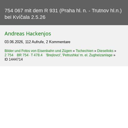
754 067 mit dem R 931 (Praha hl.
n. - Trutnov hl.n.)
bei Kvíčala 2.5.26
Andreas Hackenjos
03.06.2026, 112 Aufrufe, 2 Kommentare
Bilder und Fotos von Eisenbahn und Zügen
»
Tschechien
»
Dieselloks
»
2 754 BR 754 · T 478.4 'Brejlovci', 'Petrushka' m. el. Zugheizanlage
»
ID 1444714