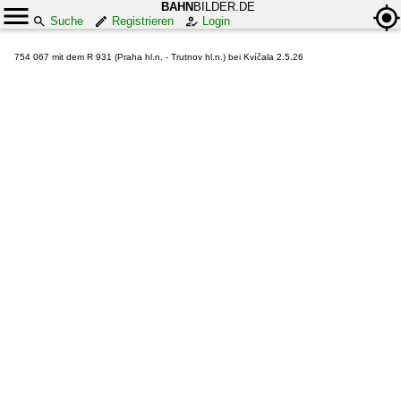
BAHN
BILDER.DE
Suche
Registrieren
Login
754 067 mit dem R 931 (Praha hl.n. - Trutnov hl.n.) bei Kvíčala 2.5.26