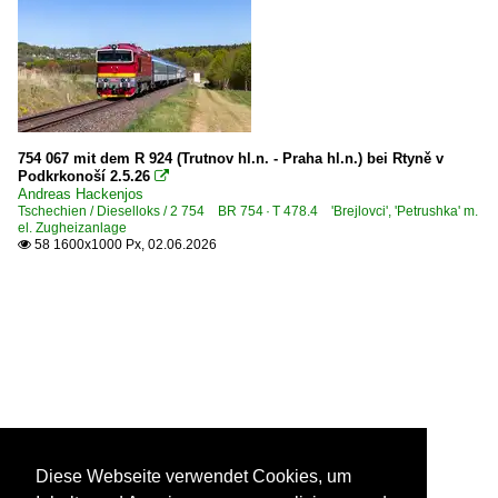
754 067 mit dem R 924 (Trutnov hl.n. - Praha hl.n.) bei Rtyně v
Podkrkonoší 2.5.26

Andreas Hackenjos
Tschechien / Dieselloks / 2 754 BR 754 · T 478.4 'Brejlovci', 'Petrushka' m.
el. Zugheizanlage
58 1600x1000 Px, 02.06.2026

Diese Webseite verwendet Cookies, um