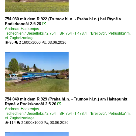
754 030 mit dem R 922 (Trutnov hl.n. - Praha hl.n.) bei Rtyně v
Podkrkonoší 2.5.26

Andreas Hackenjos
Tschechien / Dieselloks / 2 754 BR 754 · T 478.4 'Brejlovci', 'Petrushka' m.
el. Zugheizanlage
95
1600x1000 Px, 03.06.2026

 2
754 040 mit dem R 929 (Praha hl.n. - Trutnov hl.n.) am Haltepunkt
Rtyně v Podkrkonoší 2.5.26

Andreas Hackenjos
Tschechien / Dieselloks / 2 754 BR 754 · T 478.4 'Brejlovci', 'Petrushka' m.
el. Zugheizanlage
114
1600x1000 Px, 03.06.2026

 2