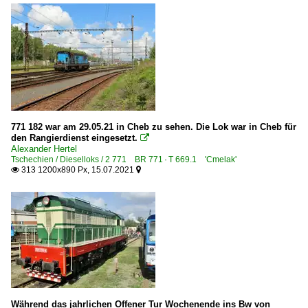
771 182 war am 29.05.21 in Cheb zu sehen. Die Lok war in Cheb für
den Rangierdienst eingesetzt.

Alexander Hertel
Tschechien / Dieselloks / 2 771 BR 771 · T 669.1 'Cmelak'
313 1200x890 Px, 15.07.2021


Während das jahrlichen Offener Tur Wochenende ins Bw von