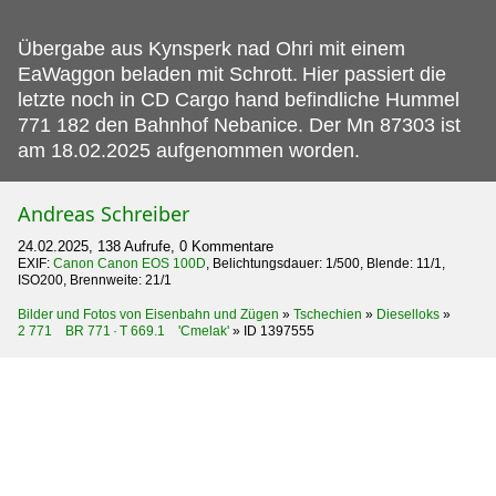
Übergabe aus Kynsperk nad Ohri mit einem
EaWaggon beladen mit Schrott.
Hier passiert die
letzte noch in CD Cargo hand befindliche Hummel
771 182 den Bahnhof Nebanice. Der Mn 87303 ist
am 18.02.2025 aufgenommen worden.
Andreas Schreiber
24.02.2025, 138 Aufrufe, 0 Kommentare
EXIF:
Canon Canon EOS 100D
, Belichtungsdauer: 1/500, Blende: 11/1,
ISO200, Brennweite: 21/1
Bilder und Fotos von Eisenbahn und Zügen
»
Tschechien
»
Dieselloks
»
2 771 BR 771 · T 669.1 'Cmelak'
»
ID 1397555