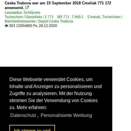
Ceska Trebova war am 15 September 2018 Cmeliak 771 172
anwesend.

Leonardus Schrijvers
Tschechien / Dieselloks / 2 771 BR 771 · T 669.1 'Cmelak'
,
Tschechien /
Bahnbetriebswerke / Depot Ceska Trebova
303 1200x800 Px, 28.12.2020

Diese Webseite verwendet Cookies, um
Inhalte und Anzeigen zu personalisieren und
Zugriffe zu analysieren. Mit der Nutzung
stimmen Sie der Verwendung von Cookies
zu. Mehr erfahren:
Datenschutz
,
Personalisierte Werbung
Ich stimme zu und