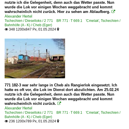
nutzte ich die Gelegenheit, denn auch das Wetter passte. Nun
wurde die Lok vor einigen Wochen weggebracht und kommt
wahrscheinlich nicht zurück. Hier zu sehen am Ablaufberg.

Alexander Hertel
Tschechien / Dieselloks / 2 771 BR 771 · T 669.1 'Cmelak'
,
Tschechien /
Bahnhöfe (A - K) / Cheb (Eger)
348 1200x847 Px, 01.05.2024


771 182-3 war sehr lange in Cheb als Rangierlok eingesetzt. Ich
hatte es oft vor, die Lok im Dienst dort abzulichten. Am 25.02.24
nutzte ich die Gelegenheit, denn auch das Wetter passte. Nun
wurde die Lok vor einigen Wochen weggebracht und kommt
wahrscheinlich nicht zurück.

Alexander Hertel
Tschechien / Dieselloks / 2 771 BR 771 · T 669.1 'Cmelak'
,
Tschechien /
Bahnhöfe (A - K) / Cheb (Eger)
236 1200x789 Px, 01.05.2024

