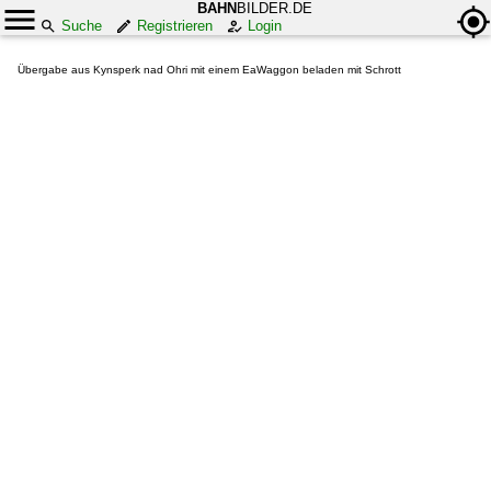
BAHN
BILDER.DE
Suche
Registrieren
Login
Übergabe aus Kynsperk nad Ohri mit einem EaWaggon beladen mit Schrott