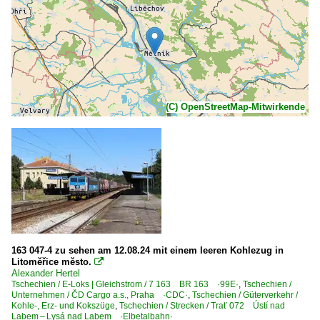
(C) OpenStreetMap-Mitwirkende
163 047-4 zu sehen am 12.08.24 mit einem leeren Kohlezug in
Litoměřice město.

Alexander Hertel
Tschechien / E-Loks | Gleichstrom / 7 163 BR 163 ·99E·
,
Tschechien /
Unternehmen / ČD Cargo a.s., Praha ·CDC·
,
Tschechien / Güterverkehr /
Kohle-, Erz- und Kokszüge
,
Tschechien / Strecken / Trať 072 Ústí nad
Labem – Lysá nad Labem ·Elbetalbahn·