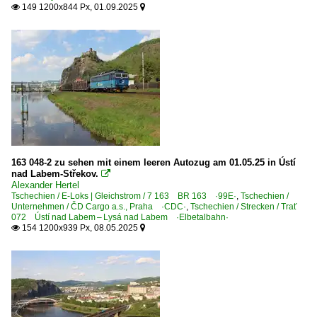
149 1200x844 Px, 01.09.2025


163 048-2 zu sehen mit einem leeren Autozug am 01.05.25 in Ústí
nad Labem-Střekov.

Alexander Hertel
Tschechien / E-Loks | Gleichstrom / 7 163 BR 163 ·99E·
,
Tschechien /
Unternehmen / ČD Cargo a.s., Praha ·CDC·
,
Tschechien / Strecken / Trať
072 Ústí nad Labem – Lysá nad Labem ·Elbetalbahn·
154 1200x939 Px, 08.05.2025

