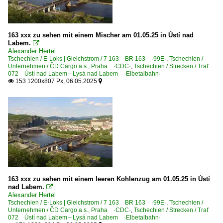
163 xxx zu sehen mit einem Mischer am 01.05.25 in Ústí nad
Labem.

Alexander Hertel
Tschechien / E-Loks | Gleichstrom / 7 163 BR 163 ·99E·
,
Tschechien /
Unternehmen / ČD Cargo a.s., Praha ·CDC·
,
Tschechien / Strecken / Trať
072 Ústí nad Labem – Lysá nad Labem ·Elbetalbahn·
153 1200x807 Px, 06.05.2025


163 xxx zu sehen mit einem leeren Kohlenzug am 01.05.25 in Ústí
nad Labem.

Alexander Hertel
Tschechien / E-Loks | Gleichstrom / 7 163 BR 163 ·99E·
,
Tschechien /
Unternehmen / ČD Cargo a.s., Praha ·CDC·
,
Tschechien / Strecken / Trať
072 Ústí nad Labem – Lysá nad Labem ·Elbetalbahn·