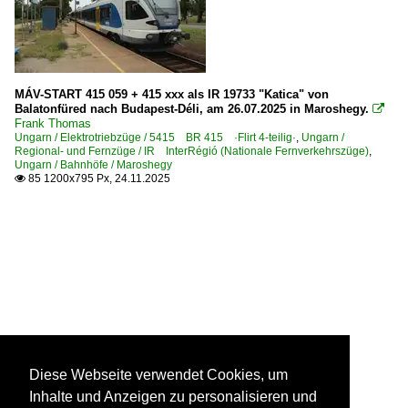
MÁV-START 415 059 + 415 xxx als IR 19733 "Katica" von
Balatonfüred nach Budapest-Déli, am 26.07.2025 in Maroshegy.

Frank Thomas
Ungarn / Elektrotriebzüge / 5415 BR 415 ·Flirt 4-teilig·
,
Ungarn /
Regional- und Fernzüge / IR InterRégió (Nationale Fernverkehrszüge)
,
Ungarn / Bahnhöfe / Maroshegy
85 1200x795 Px, 24.11.2025

Diese Webseite verwendet Cookies, um
Inhalte und Anzeigen zu personalisieren und