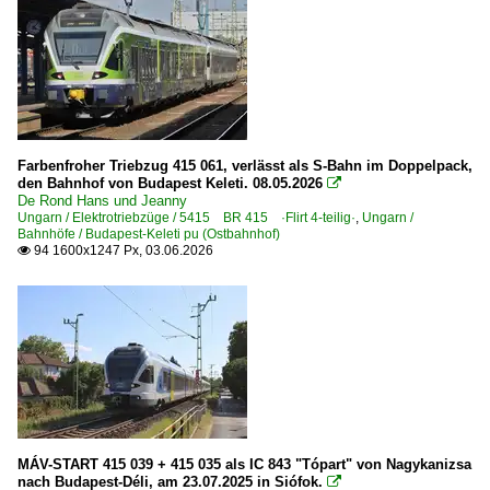
Farbenfroher Triebzug 415 061, verlässt als S-Bahn im Doppelpack,
den Bahnhof von Budapest Keleti. 08.05.2026

De Rond Hans und Jeanny
Ungarn / Elektrotriebzüge / 5415 BR 415 ·Flirt 4-teilig·
,
Ungarn /
Bahnhöfe / Budapest-Keleti pu (Ostbahnhof)
94 1600x1247 Px, 03.06.2026

MÁV-START 415 039 + 415 035 als IC 843 "Tópart" von Nagykanizsa
nach Budapest-Déli, am 23.07.2025 in Siófok.
