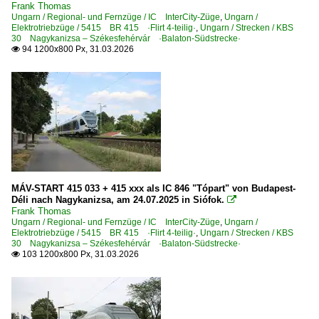
Frank Thomas
Ungarn / Regional- und Fernzüge / IC InterCity-Züge
,
Ungarn /
Elektrotriebzüge / 5415 BR 415 ·Flirt 4-teilig·
,
Ungarn / Strecken / KBS
30 Nagykanizsa – Székesfehérvár ·Balaton-Südstrecke·
94 1200x800 Px, 31.03.2026

MÁV-START 415 033 + 415 xxx als IC 846 "Tópart" von Budapest-
Déli nach Nagykanizsa, am 24.07.2025 in Siófok.

Frank Thomas
Ungarn / Regional- und Fernzüge / IC InterCity-Züge
,
Ungarn /
Elektrotriebzüge / 5415 BR 415 ·Flirt 4-teilig·
,
Ungarn / Strecken / KBS
30 Nagykanizsa – Székesfehérvár ·Balaton-Südstrecke·
103 1200x800 Px, 31.03.2026
