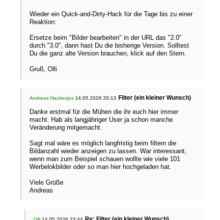
Wieder ein Quick-and-Dirty-Hack für die Tage bis zu einer
Reaktion:
Ersetze beim "Bilder bearbeiten" in der URL das "2.0"
durch "3.0", dann hast Du die bisherige Version. Solltest
Du die ganz alte Version brauchen, klick auf den Stern.
Gruß, Olli
Filter (ein kleiner Wunsch)
Andreas Hackenjos
14.05.2026 20:13
Danke erstmal für die Mühen die ihr euch hier immer
macht. Hab als langjähriger User ja schon manche
Veränderung mitgemacht.
Sagt mal wäre es möglich langfristig beim filtern die
Bildanzahl wieder anzeigen zu lassen. War interessant,
wenn man zum Beispiel schauen wollte wie viele 101
Werbelokbilder oder so man hier hochgeladen hat.
Viele Grüße
Andreas
Re: Filter (ein kleiner Wunsch)
Olli
14.05.2026 23:44