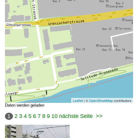
Leaflet
| ©
OpenStreetMap
contributors
Daten werden geladen
1
2
3
4
5
6
7
8
9
10
nächste Seite
>>