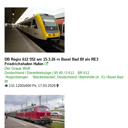
DB Regio 612 552 am 15.3.26 in Basel Bad Bf als RE3
Friedrichshafen Hafen

Der Graue Wolf
Deutschland / Dieseltriebzüge | 95 80 / 0 612 BR 612
·RegioSwinger· 'Wackeldackel'
,
Deutschland / Bahnhöfe (A - E) / Basel Bad
Bf
131 1200x900 Px, 17.03.2026

