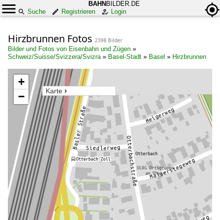
BAHN
BILDER.DE
Suche
Registrieren
Login
Hirzbrunnen Fotos
2398 Bilder
Bilder und Fotos von Eisenbahn und Zügen
»
Schweiz/Suisse/Svizzera/Svizra
»
Basel-Stadt
»
Basel
»
Hirzbrunnen
+
Karte
−