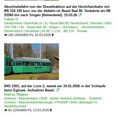
Abschiedsfahrt von der Dieseltraktion auf der Hochrheinbahn mit
BR 218 155 kurz vor der Abfahrt im Basel Bad Bf. Verkehrte als RE
93560 bis nach Singen (Hohentwiel). 15.03.26

Fabian H
Deutschland / Bahnhöfe (A - E) / Basel Bad Bf
,
Deutschland / Strecken | KBS
700-799 / 730 Basel bad. Bf – Singen (–Konstanz) ·Hochrheinbahn·
,
Deutschland / Dieselloks | 92 80 / 1 218 BR 218 Private
160 1600x900 Px, 16.03.2026


B4S 1501, auf der Linie 2, wartet am 19.01.2026 in der Schlaufe
beim Eglisee. Aufnahme Basel.

Markus Wagner
Schweiz / Strassenbahn / BVB Basler Verkehrs-Betriebe 'Drämmli'
,
Schweiz / Strassenbahnfahrzeuge / FFA/SWP | B4N | Beiwagen m.
Niederfluranteil
83 1200x800 Px, 13.03.2026

