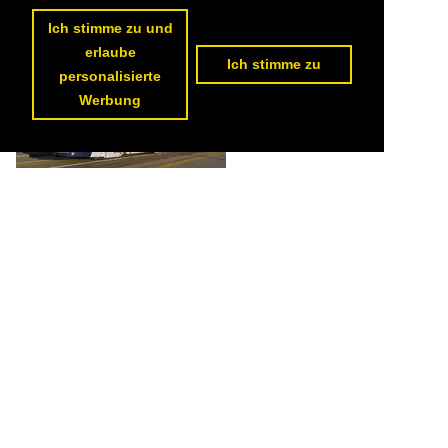
174 1200x800 Px, 09.04.2023


Ich stimme zu und
erlaube
Ich stimme zu
personalisierte
Werbung
Be 6/8 Flexity 5028 mit der Werbung für die Basler Museen, auf der
Linie 1, überquert am 07.01.2023 die Dreirosenbrücke.

Markus Wagner
Schweiz / Strassenbahn / BVB Basler Verkehrs-Betriebe 'Drämmli'
,
Schweiz / Strassenbahnfahrzeuge / Bombardier | Flexity 2 | Be 4/6, Be 6/8
185 1200x800 Px, 18.02.2023

