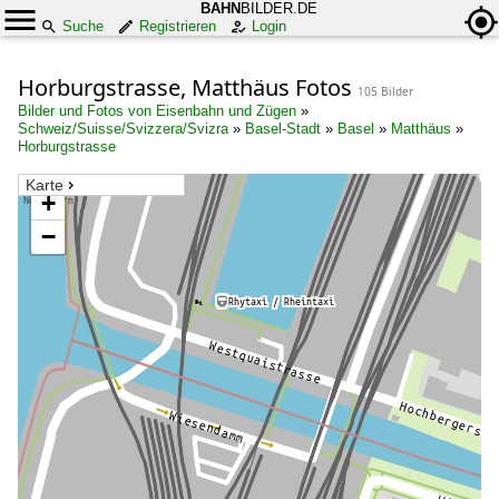
BAHN
BILDER.DE
Suche
Registrieren
Login
Horburgstrasse, Matthäus Fotos
105 Bilder
Bilder und Fotos von Eisenbahn und Zügen
»
Schweiz/Suisse/Svizzera/Svizra
»
Basel-Stadt
»
Basel
»
Matthäus
»
Horburgstrasse
Karte
+
−