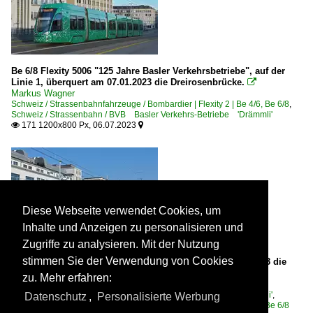
Be 6/8 Flexity 5006 "125 Jahre Basler Verkehrsbetriebe", auf der
Linie 1, überquert am 07.01.2023 die Dreirosenbrücke.

Markus Wagner
Schweiz / Strassenbahnfahrzeuge / Bombardier | Flexity 2 | Be 4/6, Be 6/8
,
Schweiz / Strassenbahn / BVB Basler Verkehrs-Betriebe 'Drämmli'
171 1200x800 Px, 06.07.2023


Diese Webseite verwendet Cookies, um
Inhalte und Anzeigen zu personalisieren und
Zugriffe zu analysieren. Mit der Nutzung
stimmen Sie der Verwendung von Cookies
Be 4/6 Flexity 6002, auf der Linie 1, überquert am 10.02.2023 die
Dreirosenbrücke.

zu. Mehr erfahren:
Markus Wagner
Schweiz / Strassenbahn / BVB Basler Verkehrs-Betriebe 'Drämmli'
,
Datenschutz
,
Personalisierte Werbung
Schweiz / Strassenbahnfahrzeuge / Bombardier | Flexity 2 | Be 4/6, Be 6/8