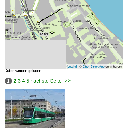
Leaflet
| ©
OpenStreetMap
contributors
Daten werden geladen
1
2
3
4
5
nächste Seite
>>