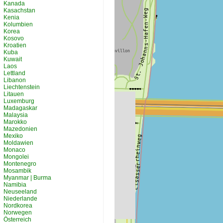
Kanada
Kasachstan
Kenia
Kolumbien
Korea
Kosovo
Kroatien
Kuba
Kuwait
Laos
Lettland
Libanon
Liechtenstein
Litauen
Luxemburg
Madagaskar
Malaysia
Marokko
Mazedonien
Mexiko
Moldawien
Monaco
Mongolei
Montenegro
Mosambik
Myanmar | Burma
Namibia
Neuseeland
Niederlande
Nordkorea
Norwegen
Österreich