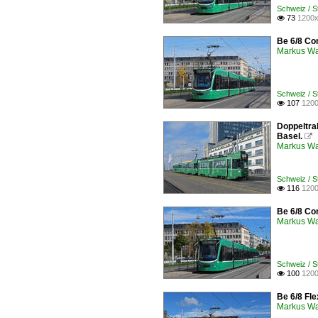
Schweiz / 
73
1200x

Be 6/8 Co
Markus W
Schweiz / 
107
1200

Doppeltra
Basel.

Markus W
Schweiz / S
116
1200

Be 6/8 Co
Markus W
Schweiz / S
100
1200

Be 6/8 Fle
Markus W