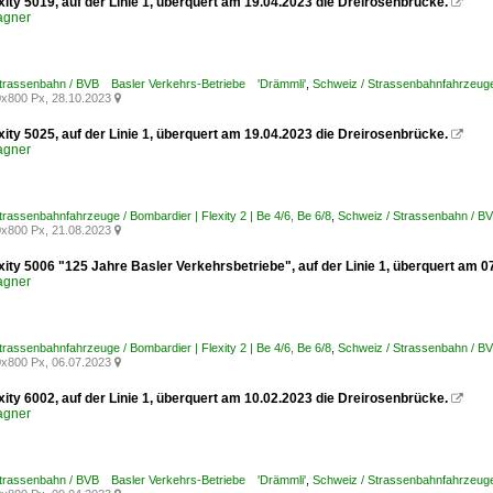
xity 5019, auf der Linie 1, überquert am 19.04.2023 die Dreirosenbrücke.

agner
Strassenbahn / BVB Basler Verkehrs-Betriebe 'Drämmli'
,
Schweiz / Strassenbahnfahrzeuge /
x800 Px, 28.10.2023

xity 5025, auf der Linie 1, überquert am 19.04.2023 die Dreirosenbrücke.

agner
trassenbahnfahrzeuge / Bombardier | Flexity 2 | Be 4/6, Be 6/8
,
Schweiz / Strassenbahn / B
x800 Px, 21.08.2023

xity 5006 "125 Jahre Basler Verkehrsbetriebe", auf der Linie 1, überquert am 
agner
trassenbahnfahrzeuge / Bombardier | Flexity 2 | Be 4/6, Be 6/8
,
Schweiz / Strassenbahn / B
x800 Px, 06.07.2023

xity 6002, auf der Linie 1, überquert am 10.02.2023 die Dreirosenbrücke.

agner
Strassenbahn / BVB Basler Verkehrs-Betriebe 'Drämmli'
,
Schweiz / Strassenbahnfahrzeuge /