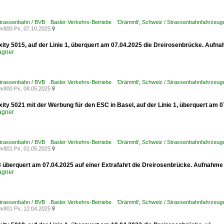
Strassenbahn / BVB Basler Verkehrs-Betriebe 'Drämmli'
,
Schweiz / Strassenbahnfahrzeuge /
x800 Px, 07.10.2025

xity 5015, auf der Linie 1, überquert am 07.04.2025 die Dreirosenbrücke. Aufn
agner
Strassenbahn / BVB Basler Verkehrs-Betriebe 'Drämmli'
,
Schweiz / Strassenbahnfahrzeuge /
x800 Px, 08.05.2025

xity 5021 mit der Werbung für den ESC in Basel, auf der Linie 1, überquert am
agner
Strassenbahn / BVB Basler Verkehrs-Betriebe 'Drämmli'
,
Schweiz / Strassenbahnfahrzeuge /
x801 Px, 01.05.2025

3 überquert am 07.04.2025 auf einer Extrafahrt die Dreirosenbrücke. Aufnahme
agner
Strassenbahn / BVB Basler Verkehrs-Betriebe 'Drämmli'
,
Schweiz / Strassenbahnfahrzeuge 
x801 Px, 12.04.2025
