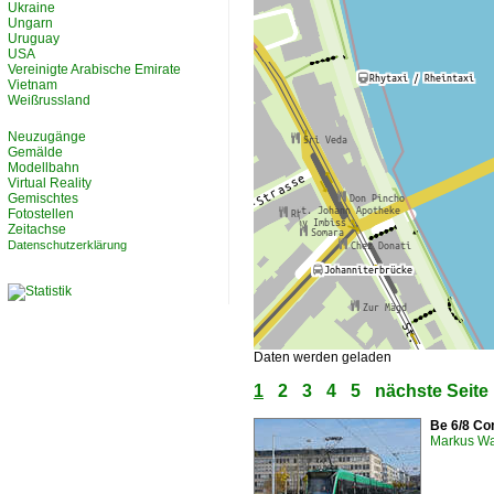
Ukraine
Ungarn
Uruguay
USA
Vereinigte Arabische Emirate
Vietnam
Weißrussland
Neuzugänge
Gemälde
Modellbahn
Virtual Reality
Gemischtes
Fotostellen
Zeitachse
Datenschutzerklärung
Daten werden geladen
1
2
3
4
5
nächste Seite
Be 6/8 Co
Markus W