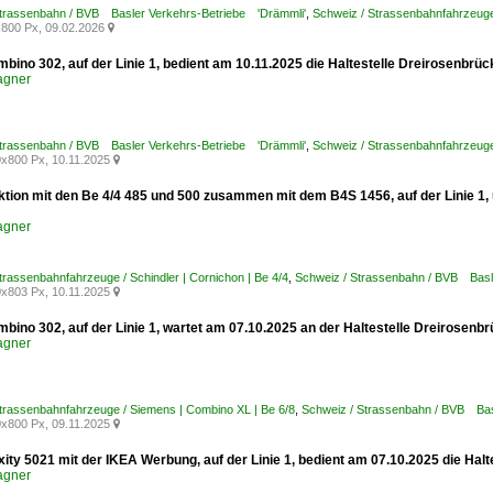
Strassenbahn / BVB Basler Verkehrs-Betriebe 'Drämmli'
,
Schweiz / Strassenbahnfahrzeuge
800 Px, 09.02.2026

mbino 302, auf der Linie 1, bedient am 10.11.2025 die Haltestelle Dreirosenbrü
agner
Strassenbahn / BVB Basler Verkehrs-Betriebe 'Drämmli'
,
Schweiz / Strassenbahnfahrzeuge
x800 Px, 10.11.2025

ktion mit den Be 4/4 485 und 500 zusammen mit dem B4S 1456, auf der Linie 1
agner
trassenbahnfahrzeuge / Schindler | Cornichon | Be 4/4
,
Schweiz / Strassenbahn / BVB Basl
x803 Px, 10.11.2025

mbino 302, auf der Linie 1, wartet am 07.10.2025 an der Haltestelle Dreirosen
agner
trassenbahnfahrzeuge / Siemens | Combino XL | Be 6/8
,
Schweiz / Strassenbahn / BVB Bas
x800 Px, 09.11.2025

xity 5021 mit der IKEA Werbung, auf der Linie 1, bedient am 07.10.2025 die Ha
agner