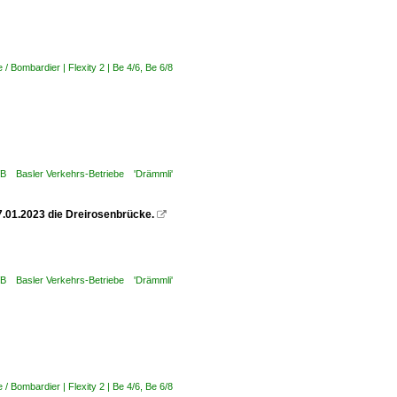
 Bombardier | Flexity 2 | Be 4/6, Be 6/8
VB Basler Verkehrs-Betriebe 'Drämmli'
07.01.2023 die Dreirosenbrücke.

VB Basler Verkehrs-Betriebe 'Drämmli'
 Bombardier | Flexity 2 | Be 4/6, Be 6/8