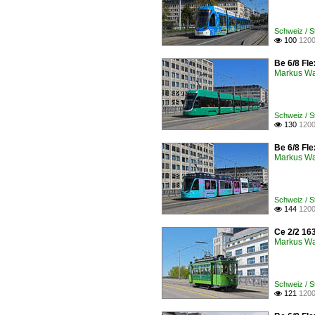
Schweiz / 
100
1200

Be 6/8 Fle
Markus W
Schweiz / 
130
1200

Be 6/8 Fle
Markus W
Schweiz / 
144
1200

Ce 2/2 16
Markus W
Schweiz / 
121
1200
