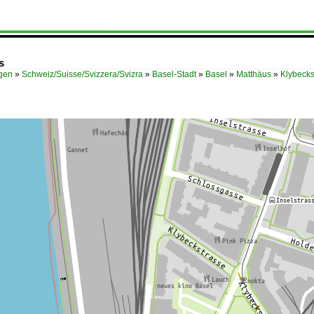
s
ügen
»
Schweiz/Suisse/Svizzera/Svizra
»
Basel-Stadt
»
Basel
»
Matthäus
»
Klybecks