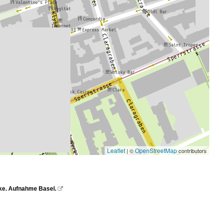
Leaflet
OpenStreetMap
| ©
contributors
cke. Aufnahme Basel.
