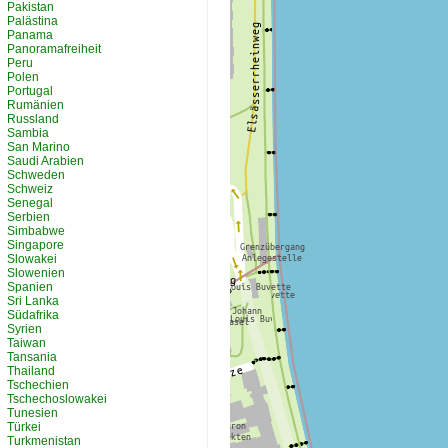
Pakistan
Palästina
Panama
Panoramafreiheit
Peru
Polen
Portugal
Rumänien
Russland
Sambia
San Marino
Saudi Arabien
Schweden
Schweiz
Senegal
Serbien
Simbabwe
Singapore
Slowakei
Slowenien
Spanien
Sri Lanka
Südafrika
Syrien
Taiwan
Tansania
Thailand
Tschechien
Tschechoslowakei
Tunesien
Türkei
Turkmenistan