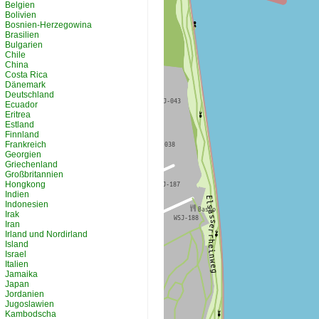
Belgien
Bolivien
Bosnien-Herzegowina
Brasilien
Bulgarien
Chile
China
Costa Rica
Dänemark
Deutschland
Ecuador
Eritrea
Estland
Finnland
Frankreich
Georgien
Griechenland
Großbritannien
Hongkong
Indien
Indonesien
Irak
Iran
Irland und Nordirland
Island
Israel
Italien
Jamaika
Japan
Jordanien
Jugoslawien
Kambodscha