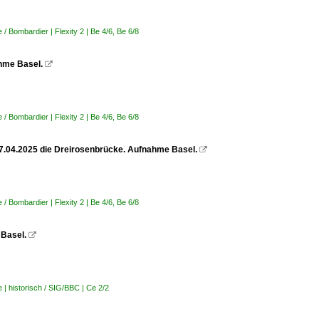
 Bombardier | Flexity 2 | Be 4/6, Be 6/8
ahme Basel.

 Bombardier | Flexity 2 | Be 4/6, Be 6/8
 07.04.2025 die Dreirosenbrücke. Aufnahme Basel.

 Bombardier | Flexity 2 | Be 4/6, Be 6/8
 Basel.

| historisch / SIG/BBC | Ce 2/2