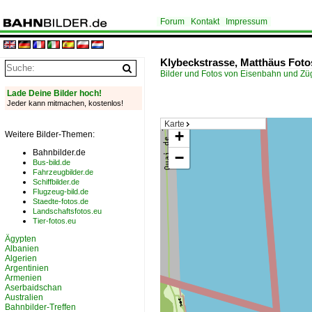
Forum
Kontakt
Impressum
Klybeckstrasse, Matthäus Foto
Bilder und Fotos von Eisenbahn und Z
Lade Deine Bilder hoch!
Jeder kann mitmachen, kostenlos!
Karte
+
Weitere Bilder-Themen:
Bahnbilder.de
−
Bus-bild.de
Fahrzeugbilder.de
Schiffbilder.de
Flugzeug-bild.de
Staedte-fotos.de
Landschaftsfotos.eu
Tier-fotos.eu
Ägypten
Albanien
Algerien
Argentinien
Armenien
Aserbaidschan
Australien
Bahnbilder-Treffen