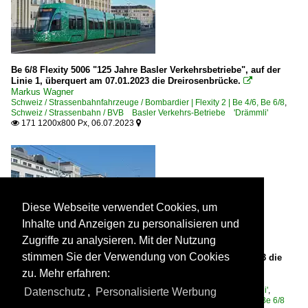
Be 6/8 Flexity 5006 "125 Jahre Basler Verkehrsbetriebe", auf der
Linie 1, überquert am 07.01.2023 die Dreirosenbrücke.

Markus Wagner
Schweiz / Strassenbahnfahrzeuge / Bombardier | Flexity 2 | Be 4/6, Be 6/8
,
Schweiz / Strassenbahn / BVB Basler Verkehrs-Betriebe 'Drämmli'
171 1200x800 Px, 06.07.2023


Diese Webseite verwendet Cookies, um
Inhalte und Anzeigen zu personalisieren und
Zugriffe zu analysieren. Mit der Nutzung
stimmen Sie der Verwendung von Cookies
Be 4/6 Flexity 6002, auf der Linie 1, überquert am 10.02.2023 die
Dreirosenbrücke.

zu. Mehr erfahren:
Markus Wagner
Schweiz / Strassenbahn / BVB Basler Verkehrs-Betriebe 'Drämmli'
,
Datenschutz
,
Personalisierte Werbung
Schweiz / Strassenbahnfahrzeuge / Bombardier | Flexity 2 | Be 4/6, Be 6/8