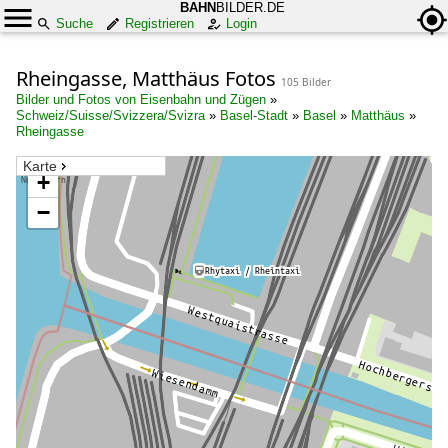
BAHN
BILDER.DE
Suche
Registrieren
Login
Rheingasse, Matthäus Fotos
105 Bilder
Bilder und Fotos von Eisenbahn und Zügen
»
Schweiz/Suisse/Svizzera/Svizra
»
Basel-Stadt
»
Basel
»
Matthäus
»
Rheingasse
Karte
+
−