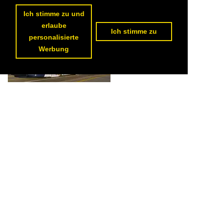
173 1200x800 Px, 09.04.2023


Ich stimme zu und
erlaube
Ich stimme zu
personalisierte
Werbung
Be 6/8 Flexity 5028 mit der Werbung für die Basler Museen, auf der
Linie 1, überquert am 07.01.2023 die Dreirosenbrücke.

Markus Wagner
Schweiz / Strassenbahn / BVB Basler Verkehrs-Betriebe 'Drämmli'
,
Schweiz / Strassenbahnfahrzeuge / Bombardier | Flexity 2 | Be 4/6, Be 6/8
185 1200x800 Px, 18.02.2023

