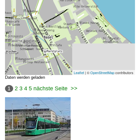
Leaflet
| ©
OpenStreetMap
contributors
Daten werden geladen
1
2
3
4
5
nächste Seite
>>