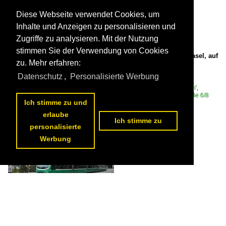
Diese Webseite verwendet Cookies, um
Inhalte und Anzeigen zu personalisieren und
Zugriffe zu analysieren. Mit der Nutzung
stimmen Sie der Verwendung von Cookies
Be 6/8 Flexity 5009 mit der Werbung für Pferdeanlässe in Basel, auf
zu. Mehr erfahren:
der Linie 2, fährt am 02.09.2025 zur Haltestelle Messeplatz.
Aufnahme Basel.

Datenschutz
,
Personalisierte Werbung
Markus Wagner
Schweiz / Strassenbahn / BVB Basler Verkehrs-Betriebe 'Drämmli'
,
Schweiz / Strassenbahnfahrzeuge / Bombardier | Flexity 2 | Be 4/6, Be 6/8
Ich stimme zu und
102 1200x800 Px, 15.12.2025


erlaube
Ich stimme zu
personalisierte
Werbung
Be 6/8 Combino 312, auf der Linie 2, bedient am 08.12.2025 die
Haltestelle Gewerbeschule. Aufnahme Basel.

Markus Wagner
Schweiz / Strassenbahn / BVB Basler Verkehrs-Betriebe 'Drämmli'
,