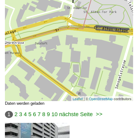
Leaflet
| ©
OpenStreetMap
contributors
Daten werden geladen
1
2
3
4
5
6
7
8
9
10
nächste Seite
>>