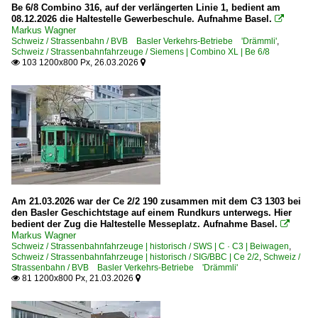
Be 6/8 Combino 316, auf der verlängerten Linie 1, bedient am
08.12.2026 die Haltestelle Gewerbeschule. Aufnahme Basel.

Markus Wagner
Schweiz / Strassenbahn / BVB Basler Verkehrs-Betriebe 'Drämmli'
,
Schweiz / Strassenbahnfahrzeuge / Siemens | Combino XL | Be 6/8
103 1200x800 Px, 26.03.2026


Am 21.03.2026 war der Ce 2/2 190 zusammen mit dem C3 1303 bei
den Basler Geschichtstage auf einem Rundkurs unterwegs. Hier
bedient der Zug die Haltestelle Messeplatz. Aufnahme Basel.

Markus Wagner
Schweiz / Strassenbahnfahrzeuge | historisch / SWS | C · C3 | Beiwagen
,
Schweiz / Strassenbahnfahrzeuge | historisch / SIG/BBC | Ce 2/2
,
Schweiz /
Strassenbahn / BVB Basler Verkehrs-Betriebe 'Drämmli'
81 1200x800 Px, 21.03.2026

