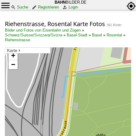
BAHN
BILDER.DE
Suche
Registrieren
Login
Riehenstrasse, Rosental Karte Fotos
382 Bilder
Bilder und Fotos von Eisenbahn und Zügen
»
Schweiz/Suisse/Svizzera/Svizra
»
Basel-Stadt
»
Basel
»
Rosental
»
Riehenstrasse
Karte
+
−