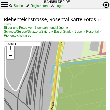
BAHN
BILDER.DE
Suche
Registrieren
Login
Riehenteichstrasse, Rosental Karte Fotos
382
Bilder
Bilder und Fotos von Eisenbahn und Zügen
»
Schweiz/Suisse/Svizzera/Svizra
»
Basel-Stadt
»
Basel
»
Rosental
»
Riehenteichstrasse
Karte
+
−