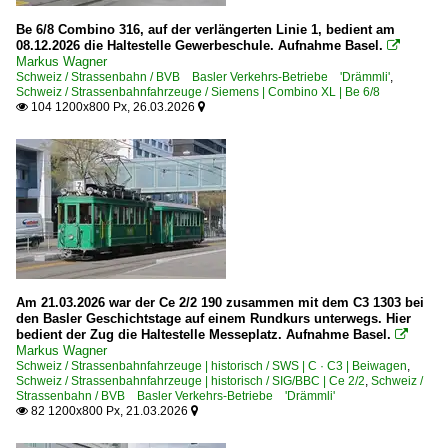
Be 6/8 Combino 316, auf der verlängerten Linie 1, bedient am
08.12.2026 die Haltestelle Gewerbeschule. Aufnahme Basel.

Markus Wagner
Schweiz / Strassenbahn / BVB Basler Verkehrs-Betriebe 'Drämmli'
,
Schweiz / Strassenbahnfahrzeuge / Siemens | Combino XL | Be 6/8
104 1200x800 Px, 26.03.2026


Am 21.03.2026 war der Ce 2/2 190 zusammen mit dem C3 1303 bei
den Basler Geschichtstage auf einem Rundkurs unterwegs. Hier
bedient der Zug die Haltestelle Messeplatz. Aufnahme Basel.

Markus Wagner
Schweiz / Strassenbahnfahrzeuge | historisch / SWS | C · C3 | Beiwagen
,
Schweiz / Strassenbahnfahrzeuge | historisch / SIG/BBC | Ce 2/2
,
Schweiz /
Strassenbahn / BVB Basler Verkehrs-Betriebe 'Drämmli'
82 1200x800 Px, 21.03.2026

