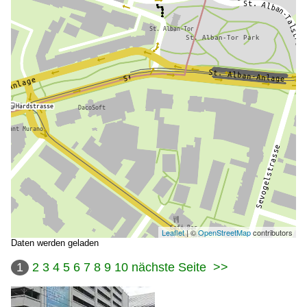
Leaflet
| ©
OpenStreetMap
contributors
Daten werden geladen
1
2
3
4
5
6
7
8
9
10
nächste Seite
>>