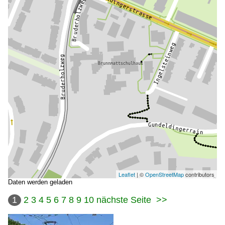
Leaflet
| ©
OpenStreetMap
contributors
Daten werden geladen
1
2
3
4
5
6
7
8
9
10
nächste Seite
>>