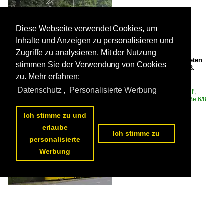
Diese Webseite verwendet Cookies, um
Inhalte und Anzeigen zu personalisieren und
Zugriffe zu analysieren. Mit der Nutzung
Be 4/6 Flexity 6006, auf der wegen einer Baustelle umgeleiteten
stimmen Sie der Verwendung von Cookies
Linie 3, fährt am 08.05.2026 zur Haltestelle am Bahnhof SBB.
Aufnahme Basel.
zu. Mehr erfahren:

Markus Wagner
Datenschutz
,
Personalisierte Werbung
Schweiz / Strassenbahn / BVB Basler Verkehrs-Betriebe 'Drämmli'
,
Schweiz / Strassenbahnfahrzeuge / Bombardier | Flexity 2 | Be 4/6, Be 6/8
71 1200x800 Px, 28.05.2026


Ich stimme zu und
erlaube
Ich stimme zu
personalisierte
Werbung
Be 8/10 TINA 4221, auf der Linie 12, fährt am 08.05.2026 zur
Haltestelle am Bahnhof SBB. Aufnahme Basel.

Markus Wagner