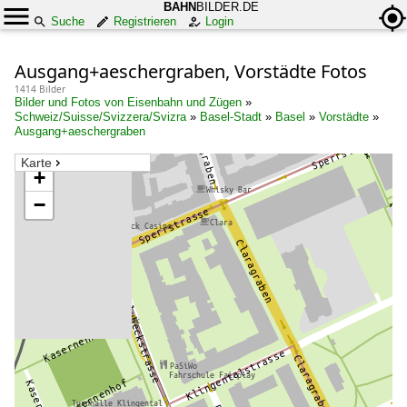
BAHN
BILDER.DE
Suche
Registrieren
Login
Ausgang+aeschergraben, Vorstädte Fotos
1414 Bilder
Bilder und Fotos von Eisenbahn und Zügen
»
Schweiz/Suisse/Svizzera/Svizra
»
Basel-Stadt
»
Basel
»
Vorstädte
»
Ausgang+aeschergraben
Karte
+
−