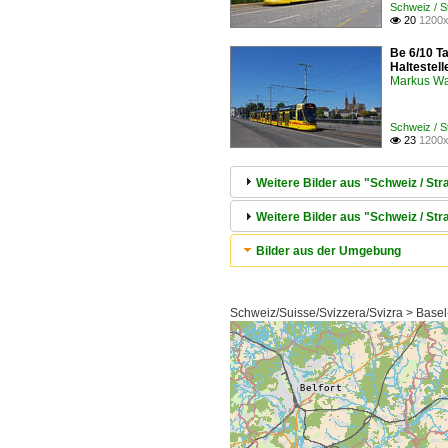
Schweiz / S
20
1200x

Be 6/10 T
Haltestell
Markus W
Schweiz / S
23
1200x

Weitere Bilder aus "Schweiz / Str
Weitere Bilder aus "Schweiz / S
Bilder aus der Umgebung
Schweiz/Suisse/Svizzera/Svizra > Basel-