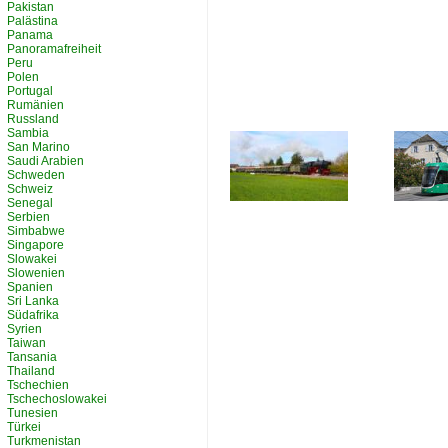
Pakistan
Palästina
Panama
Panoramafreiheit
Peru
Polen
Portugal
Rumänien
Russland
Sambia
San Marino
Saudi Arabien
Schweden
Schweiz
Senegal
Serbien
Simbabwe
Singapore
Slowakei
Slowenien
Spanien
Sri Lanka
Südafrika
Syrien
Taiwan
Tansania
Thailand
Tschechien
Tschechoslowakei
Tunesien
Türkei
Turkmenistan