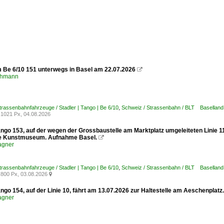
m Be 6/10 151 unterwegs in Basel am 22.07.2026

chmann
trassenbahnfahrzeuge / Stadler | Tango | Be 6/10
,
Schweiz / Strassenbahn / BLT Baselland
1021 Px, 04.08.2026
ango 153, auf der wegen der Grossbaustelle am Marktplatz umgeleiteten Linie 1
le Kunstmuseum. Aufnahme Basel.

agner
trassenbahnfahrzeuge / Stadler | Tango | Be 6/10
,
Schweiz / Strassenbahn / BLT Baselland
800 Px, 03.08.2026

ngo 154, auf der Linie 10, fährt am 13.07.2026 zur Haltestelle am Aeschenplat
agner