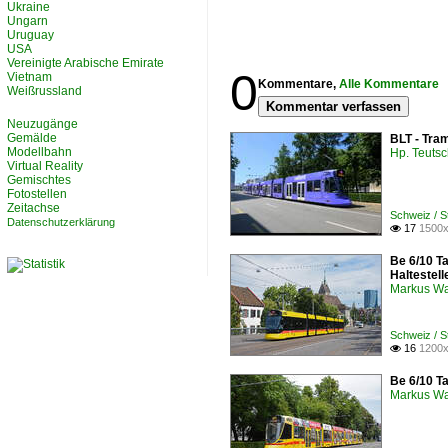
Ukraine
Ungarn
Uruguay
USA
Vereinigte Arabische Emirate
0
Vietnam
Kommentare,
Alle Kommentare
Weißrussland
Kommentar verfassen
Neuzugänge
Gemälde
BLT - Tra
Modellbahn
Hp. Teuts
Virtual Reality
Gemischtes
Fotostellen
Zeitachse
Schweiz / S
Datenschutzerklärung
17
1500x

Be 6/10 T
Haltestel
Markus W
Schweiz / S
16
1200x

Be 6/10 Ta
Markus W