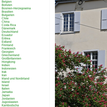
Belgien
Bolivien
Bosnien-Herzegowina
Brasilien
Bulgarien
Chile
China
Costa Rica
Dänemark
Deutschland
Ecuador
Eritrea
Estland
Finnland
Frankreich
Georgien
Griechenland
Großbritannien
Hongkong
Indien
Indonesien
Irak
Iran
Irland und Nordirland
Island
Israel
Italien
Jamaika
Japan
Jordanien
Jugoslawien
Kambodscha