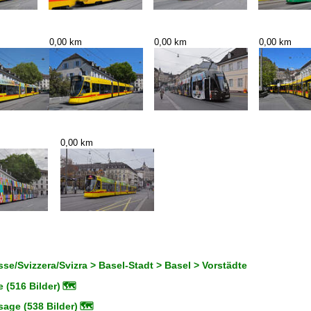
0,00 km
0,00 km
0,00 km
0,00 km
se/Svizzera/Svizra > Basel-Stadt > Basel > Vorstädte
 (516 Bilder)
🗺
age (538 Bilder)
🗺