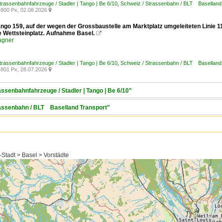
trassenbahnfahrzeuge / Stadler | Tango | Be 6/10
,
Schweiz / Strassenbahn / BLT Baselland
800 Px, 02.08.2026

ango 159, auf der wegen der Grossbaustelle am Marktplatz umgeleiteten Linie 1
e Wettsteinplatz. Aufnahme Basel.

agner
trassenbahnfahrzeuge / Stadler | Tango | Be 6/10
,
Schweiz / Strassenbahn / BLT Baselland
801 Px, 28.07.2026

assenbahnfahrzeuge / Stadler | Tango | Be 6/10"
trassenbahn / BLT Baselland Transport"
Stadt > Basel > Vorstädte