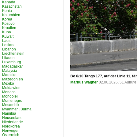
Kanada
Kasachstan
Kenia
Kolumbien
Korea
Kosovo
Kroatien
Kuba
Kuwait
Laos
Lettland
Libanon
Liechtenstein
Litauen
Luxemburg
Madagaskar
Malaysia
Marokko
Be 6/10 Tango 177, auf der Linie 11, f
Mazedonien
Markus Wagner
02.06.2026, 51 Aufruf
Mexiko
Moldawien
Monaco
Mongolei
Montenegro
Mosambik
Myanmar | Burma
Namibia
Neuseeland
Niederlande
Nordkorea
Norwegen
Österreich