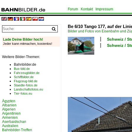
Forum
Kontakt
Impressum
Be 6/10 Tango 177, auf der Lini
Bilder und Fotos von Eisenbahn und Z
Schweiz / St
Lade Deine Bilder hoch!
Jeder kann mitmachen, kostenlos!
Schweiz / S
Weitere Bilder-Themen:
Bahnbilder.de
Bus-bild.de
Fahrzeugbilder.de
Schiffbilder.de
Flugzeug-bild.de
Staedte-fotos.de
Landschaftsfotos.eu
Tier-fotos.eu
Ägypten
Albanien
Algerien
Argentinien
Armenien
Aserbaidschan
Australien
Bahnbilder-Treffen