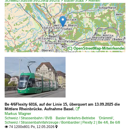
Schweiz/Suisse/Svizzera/Svizra > Basel-Stadt > Riehen
(C) OpenStreetMap-Mitwirkende
Be 4/6Flexity 6016, auf der Linie 15, überquert am 13.09.2025 die
Mittlere Rheinbrücke. Aufnahme Basel.

Markus Wagner
Schweiz / Strassenbahn / BVB Basler Verkehrs-Betriebe 'Drämmli'
,
Schweiz / Strassenbahnfahrzeuge / Bombardier | Flexity 2 | Be 4/6, Be 6/8
74 1200x801 Px, 12.05.2026

