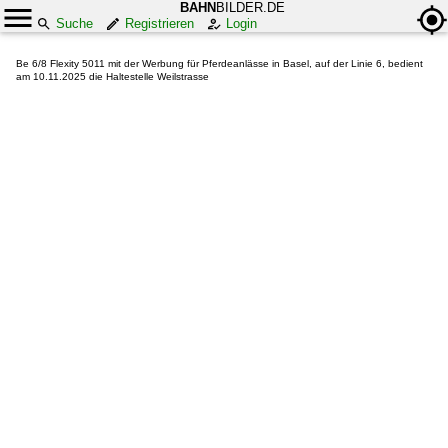
BAHN
BILDER.DE
Suche
Registrieren
Login
Be 6/8 Flexity 5011 mit der Werbung für Pferdeanlässe in Basel, auf der Linie 6, bedient
am 10.11.2025 die Haltestelle Weilstrasse