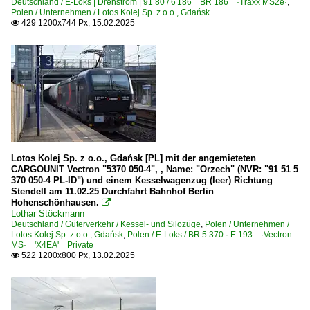
Deutschland / E-Loks | Drehstrom | 91 80 / 6 186 BR 186 ·Traxx MS2e·
,
Polen / Unternehmen / Lotos Kolej Sp. z o.o., Gdańsk
429 1200x744 Px, 15.02.2025

Lotos Kolej Sp. z o.o., Gdańsk [PL] mit der angemieteten
CARGOUNIT Vectron "5370 050-4", , Name: "Orzech" (NVR: "91 51 5
370 050-4 PL-ID") und einem Kesselwagenzug (leer) Richtung
Stendell am 11.02.25 Durchfahrt Bahnhof Berlin
Hohenschönhausen.

Lothar Stöckmann
Deutschland / Güterverkehr / Kessel- und Silozüge
,
Polen / Unternehmen /
Lotos Kolej Sp. z o.o., Gdańsk
,
Polen / E-Loks / BR 5 370 · E 193 ·Vectron
MS· 'X4EA' Private
522 1200x800 Px, 13.02.2025
