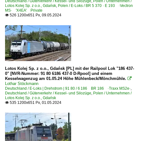
Deutschland / Güterverkehr / Kessel- und Silozüge
,
Polen / Unternehmen /
Lotos Kolej Sp. z o.o., Gdańsk
,
Polen / E-Loks / BR 5 370 · E 193 ·Vectron
MS· 'X4EA' Private
526 1200x651 Px, 09.05.2024

Lotos Kolej Sp. z o.o., Gdańsk [PL] mit der Railpool Lok "186 437-
0" [NVR-Nummer: 91 80 6186 437-0 D-Rpool] und einem
Kesselwagenzug am 01.05.24 Höhe Mühlenbeck/Mönchmühle.

Lothar Stöckmann
Deutschland / E-Loks | Drehstrom | 91 80 / 6 186 BR 186 ·Traxx MS2e·
,
Deutschland / Güterverkehr / Kessel- und Silozüge
,
Polen / Unternehmen /
Lotos Kolej Sp. z o.o., Gdańsk
535 1200x651 Px, 01.05.2024
