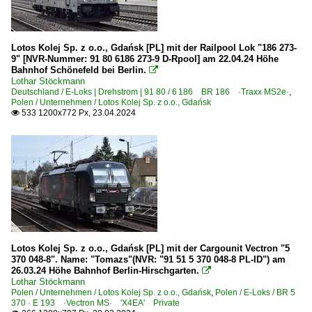
Lotos Kolej Sp. z o.o., Gdańsk [PL] mit der Railpool Lok "186 273-
9" [NVR-Nummer: 91 80 6186 273-9 D-Rpool] am 22.04.24 Höhe
Bahnhof Schönefeld bei Berlin.

Lothar Stöckmann
Deutschland / E-Loks | Drehstrom | 91 80 / 6 186 BR 186 ·Traxx MS2e·
,
Polen / Unternehmen / Lotos Kolej Sp. z o.o., Gdańsk
533 1200x772 Px, 23.04.2024

Lotos Kolej Sp. z o.o., Gdańsk [PL] mit der Cargounit Vectron "5
370 048-8". Name: "Tomazs"(NVR: "91 51 5 370 048-8 PL-ID") am
26.03.24 Höhe Bahnhof Berlin-Hirschgarten.

Lothar Stöckmann
Polen / Unternehmen / Lotos Kolej Sp. z o.o., Gdańsk
,
Polen / E-Loks / BR 5
370 · E 193 ·Vectron MS· 'X4EA' Private