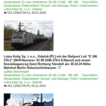
Deutschland / E-Loks | Drehstrom | 91 80 / 6 186 BR 186 ·Traxx MS2e·
,
Deutschland / Güterverkehr / Kessel- und Silozüge
,
Polen / Unternehmen /
Lotos Kolej Sp. z o.o., Gdańsk
523 1200x739 Px, 28.01.2025

Lotos Kolej Sp. z o.o., Gdańsk [PL] mit der Railpool Lok "E 186
276-2" [NVR-Nummer: 91 80 6186 276-2 D-Rpool] und einem
Kesselwagenzug (leer) Richtung Stendell am 30.10.24 Höhe
Bahnhof Berlin Hohenschönhausen.

Lothar Stöckmann
Deutschland / E-Loks | Drehstrom | 91 80 / 6 186 BR 186 ·Traxx MS2e·
,
Deutschland / Güterverkehr / Kessel- und Silozüge
,
Polen / Unternehmen /
Lotos Kolej Sp. z o.o., Gdańsk
441 1200x735 Px, 03.11.2024
