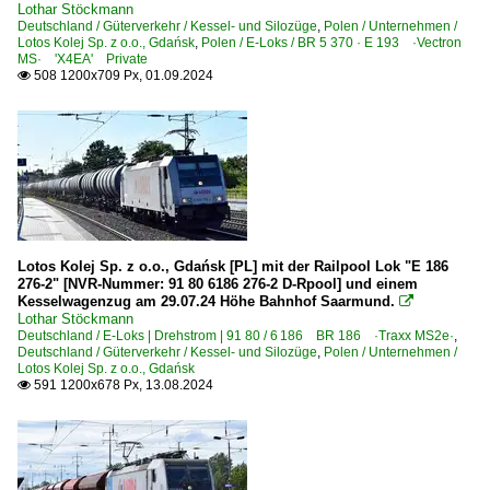
Lothar Stöckmann
Deutschland / Güterverkehr / Kessel- und Silozüge
,
Polen / Unternehmen /
Lotos Kolej Sp. z o.o., Gdańsk
,
Polen / E-Loks / BR 5 370 · E 193 ·Vectron
MS· 'X4EA' Private
508 1200x709 Px, 01.09.2024

Lotos Kolej Sp. z o.o., Gdańsk [PL] mit der Railpool Lok "E 186
276-2" [NVR-Nummer: 91 80 6186 276-2 D-Rpool] und einem
Kesselwagenzug am 29.07.24 Höhe Bahnhof Saarmund.

Lothar Stöckmann
Deutschland / E-Loks | Drehstrom | 91 80 / 6 186 BR 186 ·Traxx MS2e·
,
Deutschland / Güterverkehr / Kessel- und Silozüge
,
Polen / Unternehmen /
Lotos Kolej Sp. z o.o., Gdańsk
591 1200x678 Px, 13.08.2024
