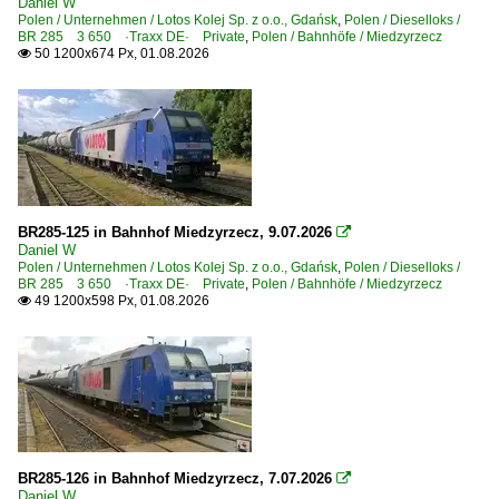
2010
Daniel W
Polen / Unternehmen / Lotos Kolej Sp. z o.o., Gdańsk
,
Polen / Dieselloks /
Guben
BR 285 3 650 ·Traxx DE· Private
2010
,
Polen / Bahnhöfe / Miedzyrzecz
50 1200x674 Px, 01.08.2026

2011
Bahnhöfe (R - Z)
2012
Rathenow
2013
Sangerhausen
2014
2015
Dieselloks | 92 80
2016
BR285-125 in Bahnhof Miedzyrzecz, 9.07.2026

1 285 BR 285 ·Traxx DE·
Daniel W
2017
Polen / Unternehmen / Lotos Kolej Sp. z o.o., Gdańsk
,
Polen / Dieselloks /
BR 285 3 650 ·Traxx DE· Private
,
Polen / Bahnhöfe / Miedzyrzecz
E-Loks | Drehstrom | 91 80
2018
49 1200x598 Px, 01.08.2026

6 185 BR 185 ·Traxx AC1/2· Private
2019
6 186 BR 186 ·Traxx MS2e·
2020
Güterverkehr
2020
Güterzüge (sonstige)
2021
BR285-126 in Bahnhof Miedzyrzecz, 7.07.2026
Güterzüge nässeempfindliche Güter

2022
Daniel W