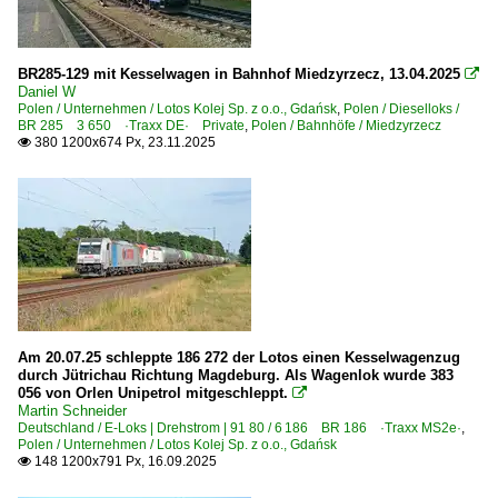
BR 182 · ET 182 3 150 Skoda
BR 5 170 · E 483 ·Traxx DC· Private
BR285-129 mit Kesselwagen in Bahnhof Miedzyrzecz, 13.04.2025

BR 5 370 · E 186 ·Traxx MS2e· Private
Daniel W
Polen / Unternehmen / Lotos Kolej Sp. z o.o., Gdańsk
,
Polen / Dieselloks /
BR 5 370 · E 193 ·Vectron MS· 'X4EA' Private
BR 285 3 650 ·Traxx DE· Private
,
Polen / Bahnhöfe / Miedzyrzecz
380 1200x674 Px, 23.11.2025

BR E6ACTab 3 260 ·Dragon 2·
EU07 5 140
EU45 · 5 170 · E 189 ·ES 64 F4·
Güterverkehr
Gemischte Güterzüge
Kessel- und Silozüge
Am 20.07.25 schleppte 186 272 der Lotos einen Kesselwagenzug
Zementzüge
durch Jütrichau Richtung Magdeburg. Als Wagenlok wurde 383
056 von Orlen Unipetrol mitgeschleppt.

Martin Schneider
Güterwagen
Deutschland / E-Loks | Drehstrom | 91 80 / 6 186 BR 186 ·Traxx MS2e·
,
Polen / Unternehmen / Lotos Kolej Sp. z o.o., Gdańsk
4 | Gattung S | Flachwagen mit Drehgestellen in Sonderba
148 1200x791 Px, 16.09.2025
