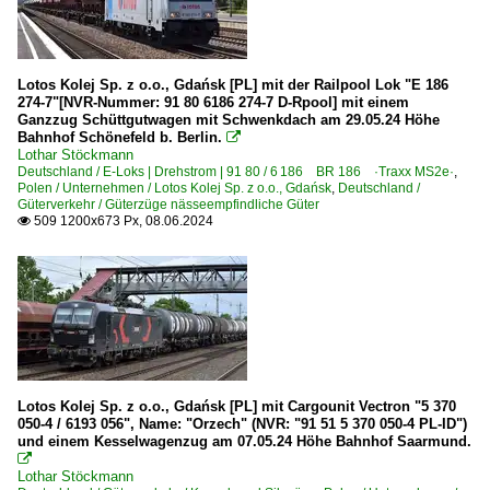
Lotos Kolej Sp. z o.o., Gdańsk [PL] mit der Railpool Lok "E 186
274-7"[NVR-Nummer: 91 80 6186 274-7 D-Rpool] mit einem
Ganzzug Schüttgutwagen mit Schwenkdach am 29.05.24 Höhe
Bahnhof Schönefeld b. Berlin.

Lothar Stöckmann
Deutschland / E-Loks | Drehstrom | 91 80 / 6 186 BR 186 ·Traxx MS2e·
,
Polen / Unternehmen / Lotos Kolej Sp. z o.o., Gdańsk
,
Deutschland /
Güterverkehr / Güterzüge nässeempfindliche Güter
509 1200x673 Px, 08.06.2024

Lotos Kolej Sp. z o.o., Gdańsk [PL] mit Cargounit Vectron "5 370
050-4 / 6193 056", Name: "Orzech" (NVR: "91 51 5 370 050-4 PL-ID")
und einem Kesselwagenzug am 07.05.24 Höhe Bahnhof Saarmund.

Lothar Stöckmann