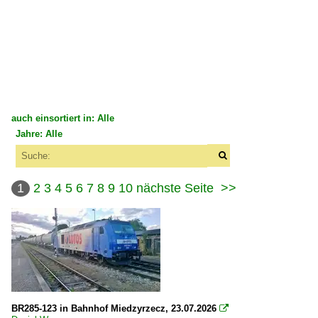
auch einsortiert in: Alle
Jahre: Alle
×
×
Alle Kategorien
Alle Jahre
Deutschland
1
2
3
4
5
6
7
8
9
10
nächste Seite
>>
2000
Bahnhöfe (A - E)
2006
Dresden Hbf ·DH·
2007
Eichenberg
2008
Eilsleben
2009
BR285-123 in Bahnhof Miedzyrzecz, 23.07.2026

Bahnhöfe (F - K)