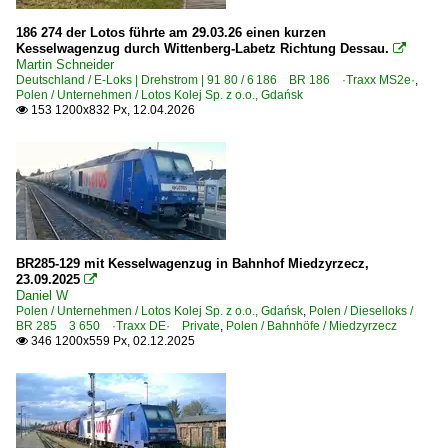
Bydgoszcz (Bromberg)
186 274 der Lotos führte am 29.03.26 einen kurzen
Kesselwagenzug durch Wittenberg-Labetz Richtung Dessau.
Katowice (Kattowitz)

Martin Schneider
Miedzyrzecz
Deutschland / E-Loks | Drehstrom | 91 80 / 6 186 BR 186 ·Traxx MS2e·
,
Polen / Unternehmen / Lotos Kolej Sp. z o.o., Gdańsk
Szczecin (Stettin)
153 1200x832 Px, 12.04.2026

Dieselloks
BR 285 3 650 ·Traxx DE· Private
BR M62 3 630 Private 'Gagarin'
BR M62M 3 630 remotorisiert 'Gagarin'
BR285-129 mit Kesselwagenzug in Bahnhof Miedzyrzecz,
BR SM42 6Da 8 620
23.09.2025

Daniel W
BR SM42 6Da 8 621 Private
Polen / Unternehmen / Lotos Kolej Sp. z o.o., Gdańsk
,
Polen / Dieselloks /
BR 285 3 650 ·Traxx DE· Private
,
Polen / Bahnhöfe / Miedzyrzecz
BR SM42 6Dg 3 620, 5 620 Private
346 1200x559 Px, 02.12.2025

BR ST43 · 060DA
E-Loks
BR 181 3 150 Skoda