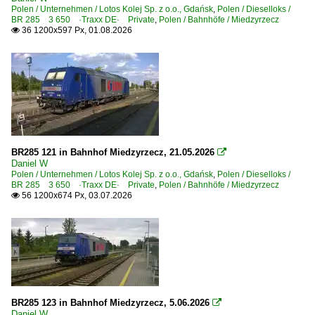
Holzzüge
2023
Polen / Unternehmen / Lotos Kolej Sp. z o.o., Gdańsk
,
Polen / Dieselloks /
BR 285 3 650 ·Traxx DE· Private
,
Polen / Bahnhöfe / Miedzyrzecz
Kessel- und Silozüge
2024
36 1200x597 Px, 01.08.2026

KLV Containerzüge
2025
KLV Sattelauflieger-Züge
2026
Regional- und Fernzüge
DbZ Überführungsfahrten, Züge für besondere Zwecke
Lz Lokzüge
BR285 121 in Bahnhof Miedzyrzecz, 21.05.2026

Daniel W
Polen / Unternehmen / Lotos Kolej Sp. z o.o., Gdańsk
,
Polen / Dieselloks /
Strecken | KBS 200-299
BR 285 3 650 ·Traxx DE· Private
,
Polen / Bahnhöfe / Miedzyrzecz
56 1200x674 Px, 03.07.2026

216 (Dessau– ) Roßlau – Lutherstadt Wittenberg – Falken
Strecke 6126 Saarmund – Diedersdorf – Schönefeld Flugh
Strecken | KBS 300-399
375 (Minden–) Löhne – Osnabrück – Rheine – Bad Benth
BR285 123 in Bahnhof Miedzyrzecz, 5.06.2026

Strecken | KBS 700-799
Daniel W