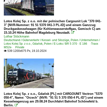
Lotos Kolej Sp. z o.o. mit der polnischen Cargounit Lok "370 041-
3" [NVR-Nummer: 91 51 5370 041-3 PL-ID] und einem Ganzzug
Druckgaskesselwagen (für Kohlenwasserstoffgas, Gemisch C) am
15.10.24 Höhe Bahnhof Magdeburg Neustadt.

Lothar Stöckmann
Deutschland / Güterverkehr / Kessel- und Silozüge
,
Polen / Unternehmen /
Lotos Kolej Sp. z o.o., Gdańsk
,
Polen / E-Loks / BR 5 370 · E 186 ·Traxx
MS2e· Private
539 1200x675 Px, 19.10.2024

Lotos Kolej Sp. z o.o., Gdańsk [PL] mit CARGOUNIT Vectron "5370
050-4", Name: "Orzech" (NVR: "91 51 5 370 050-4 PL-ID") und einem
Kesselwagenzug am 29.08.24 Durchfahrt Bahnhof Schönefeld b.
Berlin.
