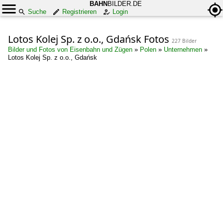
BAHN
BILDER.DE
Suche
Registrieren
Login
Lotos Kolej Sp. z o.o., Gdańsk Fotos
227 Bilder
Bilder und Fotos von Eisenbahn und Zügen
»
Polen
»
Unternehmen
»
Lotos Kolej Sp. z o.o., Gdańsk