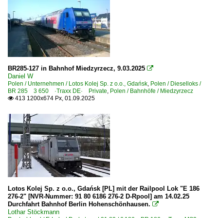
Unternehmen
ORLEN KolTrans Sp. z o.o. ·ORKOL·
Rail Polska Sp. Z.o.o. ·RAILP·
BR285-127 in Bahnhof Miedzyrzecz, 9.03.2025

Daniel W
Polen / Unternehmen / Lotos Kolej Sp. z o.o., Gdańsk
,
Polen / Dieselloks /
BR 285 3 650 ·Traxx DE· Private
,
Polen / Bahnhöfe / Miedzyrzecz
413 1200x674 Px, 01.09.2025

Lotos Kolej Sp. z o.o., Gdańsk [PL] mit der Railpool Lok "E 186
276-2" [NVR-Nummer: 91 80 6186 276-2 D-Rpool] am 14.02.25
Durchfahrt Bahnhof Berlin Hohenschönhausen.

Lothar Stöckmann