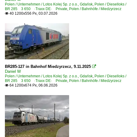
Polen / Unternehmen / Lotos Kolej Sp. z o.o., Gdańsk
,
Polen / Dieselloks /
700 Mannheim – Karlsruhe ·Rheinbahn·
BR 285 3 650 ·Traxx DE· Private
,
Polen / Bahnhöfe / Miedzyrzecz
40 1200x556 Px, 03.07.2026

Unternehmen (A - K)
GATX Rail Germany GmbH ·GATXD·
Unternehmen (L - Z)
Railpool GmbH, München ·Rpool·
BR285-127 in Bahnhof Miedzyrzecz, 9.11.2025

Daniel W
Niederlande
Polen / Unternehmen / Lotos Kolej Sp. z o.o., Gdańsk
,
Polen / Dieselloks /
BR 285 3 650 ·Traxx DE· Private
,
Polen / Bahnhöfe / Miedzyrzecz
Güterwagen
64 1200x674 Px, 06.06.2026

7 | Gattung Z | Kesselwagen
Polen
Bahnhöfe
Boleslawice