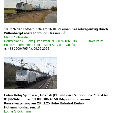
186 274 der Lotos führte am 26.01.25 einen Kesselwagenzug durch
Wittenberg-Labetz Richtung Dessau.

Martin Schneider
Deutschland / E-Loks | Drehstrom | 91 80 / 6 186 BR 186 ·Traxx MS2e·
,
Polen / Unternehmen / Lotos Kolej Sp. z o.o., Gdańsk
488 1200x795 Px, 09.02.2025

Lotos Kolej Sp. z o.o., Gdańsk [PL] mit der Railpool Lok "186 437-
0" [NVR-Nummer: 91 80 6186 437-0 D-Rpool] und einem
Kesselwagenzug am 28.01.25 Höhe Bahnhof Berlin-
Hohenschönhausen.

Lothar Stöckmann