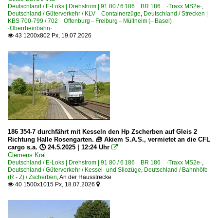
Deutschland / E-Loks | Drehstrom | 91 80 / 6 186 BR 186 ·Traxx MS2e·
,
Dresden Hbf ·DH·
Deutschland / Güterverkehr / KLV Containerzüge
,
Deutschland / Strecken |
KBS 700-799 / 702 Offenburg – Freiburg – Müllheim (– Basel)
Dresden-Neustadt
·Oberrheinbahn·
43 1200x802 Px, 19.07.2026
Duisburg Hbf ·EDG·

Duisburg (sonstige)
Dülken
Düren
Düsseldorf Hbf ·KD·
Eberswalde
Ediger-Eller
186 354-7 durchfährt mit Kesseln den Hp Zscherben auf Gleis 2
Eichenberg
Richtung Halle Rosengarten. 🧰 Akiem S.A.S., vermietet an die CFL
cargo s.a. 🕓 24.5.2025 | 12:24 Uhr

Eichstätt
Clemens Kral
Deutschland / E-Loks | Drehstrom | 91 80 / 6 186 BR 186 ·Traxx MS2e·
Eilsleben
,
Deutschland / Güterverkehr / Kessel- und Silozüge
,
Deutschland / Bahnhöfe
Elze
(R - Z) / Zscherben
,
An der Hausstrecke
40 1500x1015 Px, 18.07.2026


Emmerich
Erkner