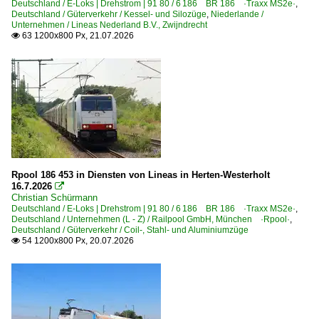
Deutschland / E-Loks | Drehstrom | 91 80 / 6 186 BR 186 ·Traxx MS2e·
,
Berlin (Sonstige)
Deutschland / Güterverkehr / Kessel- und Silozüge
,
Niederlande /
Unternehmen / Lineas Nederland B.V., Zwijndrecht
Berlin Alexanderplatz
63 1200x800 Px, 21.07.2026

Berlin Friedrichstraße
Berlin Gesundbrunnen
Berlin Grunewald
Berlin Hohenschönhausen
Berlin Lichtenberg
Berlin Ostbahnhof
Berlin Schönefeld Flughafen
Rpool 186 453 in Diensten von Lineas in Herten-Westerholt
16.7.2026

Berlin Wannsee
Christian Schürmann
Deutschland / E-Loks | Drehstrom | 91 80 / 6 186 BR 186 ·Traxx MS2e·
,
Berlin Zoologischer Garten
Deutschland / Unternehmen (L - Z) / Railpool GmbH, München ·Rpool·
,
Deutschland / Güterverkehr / Coil-, Stahl- und Aluminiumzüge
Beuel
54 1200x800 Px, 20.07.2026

Bielefeld
Bienenbüttel
Bitterfeld
Boisheim