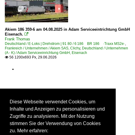
Remagen
Rheydt
Riesa
Akiem 186 359-6 am 04.08.2025 in Adam Serviceeintrichtung GmbH
Röblingen am See
Eisenach.

Frank Thomas
Rodleben
Deutschland / E-Loks | Drehstrom | 91 80 / 6 186 BR 186 ·Traxx MS2e·
,
Frankreich / Unternehmen / Akiem SAS, Clichy
,
Deutschland / Unternehmen
Roisdorf (Bornheim)
(A - K) / Adam Serviceeinrichtung GmbH, Eisenach
56 1200x693 Px, 29.06.2026
Rommerskirchen

Rosenheim (Oberbayern)
Rüdesheim am Rhein (Alle Bahnhöfe)
Ruhland
Saarbrücken Hbf ·SSH·
Saarmund
Diese Webseite verwendet Cookies, um
Inhalte und Anzeigen zu personalisieren und
Salzbergen
Zugriffe zu analysieren. Mit der Nutzung
Sarstedt
stimmen Sie der Verwendung von Cookies
Schkopau
zu. Mehr erfahren: