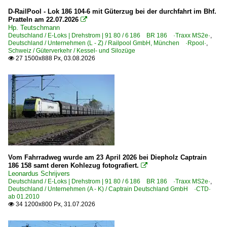
Belgien <-> Deutschland
D-RailPool - Lok 186 104-6 mit Güterzug bei der durchfahrt im Bhf.
Pratteln am 22.07.2026

Hp. Teutschmann
Güterverkehr
Deutschland / E-Loks | Drehstrom | 91 80 / 6 186 BR 186 ·Traxx MS2e·
,
Deutschland / Unternehmen (L - Z) / Railpool GmbH, München ·Rpool·
,
Autotransportzüge
Schweiz / Güterverkehr / Kessel- und Silozüge
27 1500x888 Px, 03.08.2026

Coil- und Stahlzüge
Containerzüge
Gemischte Güterzüge
Kesselzüge
Staubgutzüge
~ Sonstige Güterzüge
Vom Fahrradweg wurde am 23 April 2026 bei Diepholz Captrain
Regional- und Fernzüge
186 158 samt deren Kohlezug fotografiert.

Leonardus Schrijvers
ES European Sleeper-Züge
Deutschland / E-Loks | Drehstrom | 91 80 / 6 186 BR 186 ·Traxx MS2e·
,
Deutschland / Unternehmen (A - K) / Captrain Deutschland GmbH ·CTD·
ab 01.2010
Strecken
34 1200x800 Px, 31.07.2026

L24 Tongern – Montzen – Visé (–Aachen West) ·Montzen