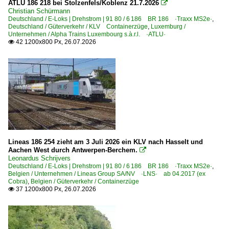
Aw Dessau
ATLU 186 218 bei Stolzenfels/Koblenz 21.7.2026

Christian Schürmann
Bw Aachen West
Deutschland / E-Loks | Drehstrom | 91 80 / 6 186 BR 186 ·Traxx MS2e·
,
Deutschland / Güterverkehr / KLV Containerzüge
,
Luxemburg /
Bw Dresden-Friedrichstadt
Unternehmen / Alpha Trains Luxembourg s.à.r.l. ·ATLU·
42 1200x800 Px, 26.07.2026

Bw Eisenach
Bahndienstfahrzeuge
BR 711.1 | GBM Hubarbeitsbühnen-IFO
BR 741.1 | GBM GAF 100 R Gleisarbeitsfahrzeug
Gleisbaumaschinen und -kräne | sonstige
Schienenreinigung
Lineas 186 254 zieht am 3 Juli 2026 ein KLV nach Hasselt und
Stopfmaschinen | sonstige
Aachen West durch Antwerpen-Berchem.

Leonardus Schrijvers
Winterdienst
Deutschland / E-Loks | Drehstrom | 91 80 / 6 186 BR 186 ·Traxx MS2e·
,
Belgien / Unternehmen / Lineas Group SA/NV ·LNS· ab 04.2017 (ex
Zweiwegefahrzeuge
Cobra)
,
Belgien / Güterverkehr / Containerzüge
37 1200x800 Px, 26.07.2026

Bahndienstfahrzeuge | Triebfahrzeuge
1 203 BR 203.3 Umbau DR V 100.1