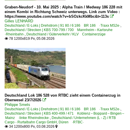
Treffen 2010
2010
Graben-Neudorf - 10. Mai 2025 : Alpha Train / Medway 186 228 mit
2010-03-20 München
einem Kombi in Richtung Schweiz unterwegs. Link zum Video :
2010
https://www.youtube.com/watch?v=bSOzkcKkMbc&t=113s

2010-06-12 Berlin
Gilles LENHARD
2011
Deutschland / E-Loks | Drehstrom | 91 80 / 6 186 BR 186 ·Traxx MS2e·
,
Deutschland / Strecken | KBS 700-799 / 700 Mannheim – Karlsruhe
2012
Treffen 2014
·Rheinbahn·
,
Deutschland / Güterverkehr / KLV Containerzüge
78 1200x819 Px, 05.08.2026
2013

Leipzig-Thekla
2014
2015
Treffen 2022
2016
2022-20 | Mini-BB.de Treffen Jaroměř (CZ)
2017
Belgien
2018
2019
Bahnbetriebswerke
Deutschland Lok 186 528 von RTBC zieht einem Containerzug in
Oberwesel 23/7/2026

2020
Depots, Betriebswerke und Anlagen
Philippe Smets
Deutschland / E-Loks | Drehstrom | 91 80 / 6 186 BR 186 ·Traxx MS2e·
,
2020
Deutschland / Strecken | KBS 400-499 / 471 Koblenz – Boppard – Bingen –
Bahnhöfe
Mainz ·linke Rheinstrecke·
,
Deutschland / Unternehmen (L - Z) / RTB
2021
Cargo - Rurtalbahn Cargo GmbH, Düren ·RTBC·
Gent St Pieters
34 1200x800 Px, 03.08.2026


2022