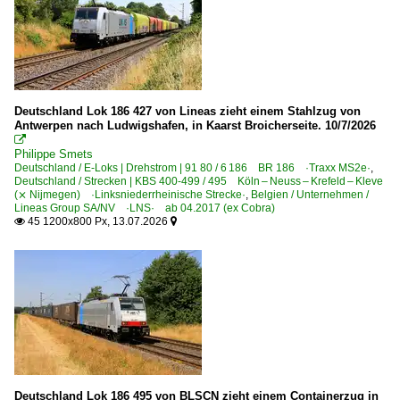
Kaiserslautern Hbf ·SKL·
Kaldenkirchen
Kehl (Rhein)
Kiefersfelden
Deutschland Lok 186 427 von Lineas zieht einem Stahlzug von
Antwerpen nach Ludwigshafen, in Kaarst Broicherseite. 10/7/2026
Kirchen/Sieg

Koblenz Hbf ·KKO·
Philippe Smets
Deutschland / E-Loks | Drehstrom | 91 80 / 6 186 BR 186 ·Traxx MS2e·
,
Köln Hbf ·KK·
Deutschland / Strecken | KBS 400-499 / 495 Köln – Neuss – Krefeld – Kleve
(⨯ Nijmegen) ·Linksniederrheinische Strecke·
,
Belgien / Unternehmen /
Köln (sonstige)
Lineas Group SA/NV ·LNS· ab 04.2017 (ex Cobra)
45 1200x800 Px, 13.07.2026


Köln Messe Deutz
Köln/Bonn Flughafen
Königswinter
Krefeld
Krippen
Kronach
Deutschland Lok 186 495 von BLSCN zieht einem Containerzug in