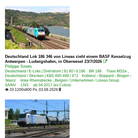
Montzen-Gare
2023
2024
Bahntechnische Anlagen und Kunstbauten
2025
Brücken und Tunnel
2026
Dieselloks
BR 51
Deutschland Lok 186 346 von Lineas zieht einem BASF Kesselzug
Antwerpen - Ludwigshafen, in Oberwesel 23/7/2026

BR 77 HLD · BR 78
Philippe Smets
Deutschland / E-Loks | Drehstrom | 91 80 / 6 186 BR 186 ·Traxx MS2e·
,
Deutschland / Strecken | KBS 400-499 / 471 Koblenz – Boppard – Bingen –
E-Loks | Mehrsystem
Mainz ·linke Rheinstrecke·
,
Belgien / Unternehmen / Lineas Group
SA/NV ·LNS· ab 04.2017 (ex Cobra)
BR 18 ·EuroSprinter·
33 1200x800 Px, 03.08.2026


BR 28 · E 186 ·Traxx MS2e, 7 186·
Elektrotriebzüge
AM 08 ·Desiro ML·
Grenzverkehr