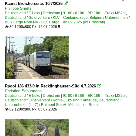
Bahnhöfe (L - Q)
Kaarst Broicherseite. 10/7/2026

Philippe Smets
Landshut (Bay) Hbf ·MLA·
Deutschland / E-Loks | Drehstrom | 91 80 / 6 186 BR 186 ·Traxx MS2e·
,
Deutschland / Güterverkehr / KLV Containerzüge
,
Belgien / Unternehmen /
Lehrte
BLS Cargo Nord NV - BLS Cargo ab 09.2025 (ex Crossrail)
39 1200x800 Px, 12.07.2026


Leipzig Hbf ·LL·
Leipzig (sonstige)
Lichtenfels
Lübbenau (Spreewald)
Ludwigsburg
Ludwigshafen (Rhein)
Ludwigslust
Rpool 186 433-9 in Recklinghausen-Süd 4.7.2026

Lüneburg
Christian Schürmann
Deutschland / E-Loks | Drehstrom | 91 80 / 6 186 BR 186 ·Traxx MS2e·
,
Lutherstadt Wittenberg
Deutschland / Güterverkehr / Kohle-, Erz- und Kokszüge
,
Deutschland /
Unternehmen (L - Z) / Railpool GmbH, München ·Rpool·
Magdeburg (sonstige)
82 1200x800 Px, 05.07.2026

Magdeburg-Neustadt
Magdeburg-Sudenburg
Mainz (sonstige Bahnhöfe)