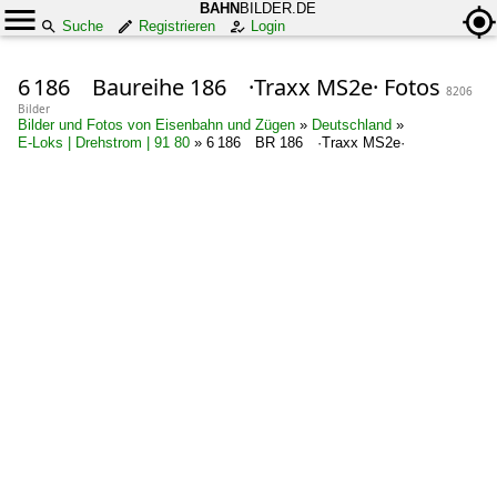
BAHN
BILDER.DE
Suche
Registrieren
Login
6 186 Baureihe 186 ·Traxx MS2e· Fotos
8206
Bilder
Bilder und Fotos von Eisenbahn und Zügen
»
Deutschland
»
E-Loks | Drehstrom | 91 80
»
6 186 BR 186 ·Traxx MS2e·