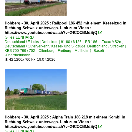
Bonn
Bonn-Mehlem
Hohberg - 30. April 2025 : Railpool 186 452 mit einem Kesselzug in
Boppard
Richtung Schweiz unterwegs. Link zum Video :
https://www.youtube.com/watch?v=24COCBMdSjQ

Bremen Hbf ·HB·
Gilles LENHARD
Deutschland / E-Loks | Drehstrom | 91 80 / 6 186 BR 186 ·Traxx MS2e·
,
Breyell
Deutschland / Güterverkehr / Kessel- und Silozüge
,
Deutschland / Strecken |
KBS 700-799 / 702 Offenburg – Freiburg – Müllheim (– Basel)
Brohl
·Oberrheinbahn·
42 1200x760 Px, 19.07.2026
Brühl

Burgkemnitz
Celle
Chemnitz (Karl-Marx-Stadt)
Dedensen-Gümmer
Delitzsch
Denzlingen
Hohberg - 30. April 2025 : Alpha Train 186 218 mit einem Kombi in
Dresden (sonstige)
Richtung Schweiz unterwegs. Link zum Video :
https://www.youtube.com/watch?v=24COCBMdSjQ

Dresden Freiberger Straße
Gilles LENHARD