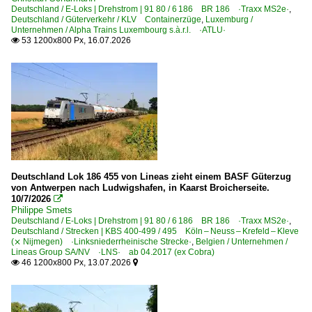
Halle (Saale) Hbf ·LH·
Deutschland / E-Loks | Drehstrom | 91 80 / 6 186 BR 186 ·Traxx MS2e·
,
Deutschland / Güterverkehr / KLV Containerzüge
,
Luxemburg /
Hamburg-Harburg
Unternehmen / Alpha Trains Luxembourg s.à.r.l. ·ATLU·
53 1200x800 Px, 16.07.2026

Hamm (Westfalen)
Hanau Hbf ·FH·
Hannover Linden/Fischerhof
Heddesheim/Hirschberg
Heidenau (Sachsen)
Heilbronn Hbf ·TH, TH B·
Helmstedt
Deutschland Lok 186 455 von Lineas zieht einem BASF Güterzug
von Antwerpen nach Ludwigshafen, in Kaarst Broicherseite.
Herford
10/7/2026

Herzogenrath
Philippe Smets
Deutschland / E-Loks | Drehstrom | 91 80 / 6 186 BR 186 ·Traxx MS2e·
,
Hilden
Deutschland / Strecken | KBS 400-499 / 495 Köln – Neuss – Krefeld – Kleve
(⨯ Nijmegen) ·Linksniederrheinische Strecke·
,
Belgien / Unternehmen /
Hochstadt/Marktzeuln
Lineas Group SA/NV ·LNS· ab 04.2017 (ex Cobra)
46 1200x800 Px, 13.07.2026


Hürth
Jessen (Elster)
Jüterbog