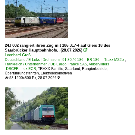
L36 Liège – Bruxelles (Lüttich-Brüssel)
Strecke (Aachen–) Vervièrs – Liège
Unternehmen
BLS Cargo Nord NV - BLS Cargo ab 09.2025 (ex Crossrail
Corridor Operations NMBS/SNCB DB Schenker Rail N. V
243 002 rangiert ihren Zug mit 186 317-4 auf Gleis 18 des
Saarbrücker Hauptbahnhofs. ,(28.07.2026)

Crossrail Benelux N.V., Antwerpen ·XRAIL· bis 09.2025
Leonhard Groß
Deutschland / E-Loks | Drehstrom | 91 80 / 6 186 BR 186 ·Traxx MS2e·
,
Lineas Group SA/NV ·LNS· ab 04.2017 (ex Cobra)
Frankreich / Unternehmen / DB Cargo France SAS, Aubervilliers
·DBCFR· ex ECR
,
TRAXX-Familie
,
Saarland
,
Rangierbetrieb
,
Medway Belgium MV (MSC) ·MED·
Überführungsfahrten
,
Elektrolokomotiven
53 1200x800 Px, 28.07.2026


Railtraxx BVBA, Borgerhout ·RTX·
RTB CARGO BELGIUM NV, Antwerpen
SNCB Benelux
Deutschland
Bahnbetriebswerke