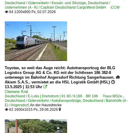
Niederndodeleben
Deutschland / Güterverkehr / Kessel- und Silozüge
,
Deutschland /
Unternehmen (A - K) / Captrain Deutschland CargoWest GmbH ·CCW·
Niemberg
64 1200x800 Px, 02.07.2026

Nordhausen
Offenburg
Oschatz
Osnabrück
Peine
Pirna
Toyotas, so weit das Auge reicht: Autotransportzug der BLG
Priort
Logistics Group AG & Co. KG mit der lichtlosen 186 382-8
unterwegs im Bahnhof Angersdorf Richtung Sangerhausen. 🧰
Prödel
Akiem S.A.S., vermietet an die HSL Logistik GmbH (HSL) 🕓
13.5.2025 | 11:53 Uhr

Clemens Kral
Bahnhöfe (R - Z)
Deutschland / E-Loks | Drehstrom | 91 80 / 6 186 BR 186 ·Traxx MS2e·
,
Deutschland / Güterverkehr / Autotransportzüge
,
Deutschland / Bahnhöfe (A -
Radbruch
E) / Angersdorf
,
An der Hausstrecke
62 1600x1015 Px, 29.06.2026


Rathenow
Recklinghausen
Regensburg Hbf ·NRH·