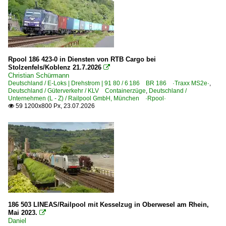
Bahnhöfe (A - E)
Aachen
Allerheiligen
Altenbeken
Rpool 186 423-0 in Diensten von RTB Cargo bei
Stolzenfels/Koblenz 21.7.2026

Angermünde
Christian Schürmann
Deutschland / E-Loks | Drehstrom | 91 80 / 6 186 BR 186 ·Traxx MS2e·
,
Angersdorf
Deutschland / Güterverkehr / KLV Containerzüge
,
Deutschland /
Unternehmen (L - Z) / Railpool GmbH, München ·Rpool·
Annaburg
59 1200x800 Px, 23.07.2026

Anrath
Aßling in Oberbayern
Augsburg (sonstige)
Bad Bentheim (Grenze D/NL)
Bad Honnef
Bad Schandau
Basel Bad Bf
186 503 LINEAS/Railpool mit Kesselzug in Oberwesel am Rhein,
Mai 2023.

Berlin Hauptbahnhof (Lehrter Bahnhof) ·BL·
Daniel