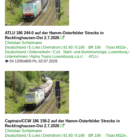
Mannheim Hbf ·RM·
Mannheim (sonstige Bahnhöfe)
Marienborn
ATLU 186 244-0 auf der Hamm-Osterfelder Strecke in
Merseburg
Recklinghausen-Ost 2.7.2026

Merzenich
Christian Schürmann
Deutschland / E-Loks | Drehstrom | 91 80 / 6 186 BR 186 ·Traxx MS2e·
,
Mettlach
Deutschland / Güterverkehr / Coil-, Stahl- und Aluminiumzüge
,
Luxemburg /
Unternehmen / Alpha Trains Luxembourg s.à.r.l. ·ATLU·
Minden (Westfalen)
54 1200x800 Px, 02.07.2026

Mönchengladbach (alle)
Muggensturm
Müllheim (Baden)
München (Sonstige)
München Hauptbahnhof ·MH·
München-Heimeranplatz
Captrain/CCW 186 158-2 auf der Hamm-Osterfelder Strecke in
Naumburg (Saale) Hbf ·UNM·
Recklinghausen-Ost 2.7.2026

Christian Schürmann
Neuss Hbf ·KN·
Deutschland / E-Loks | Drehstrom | 91 80 / 6 186 BR 186 ·Traxx MS2e·
,