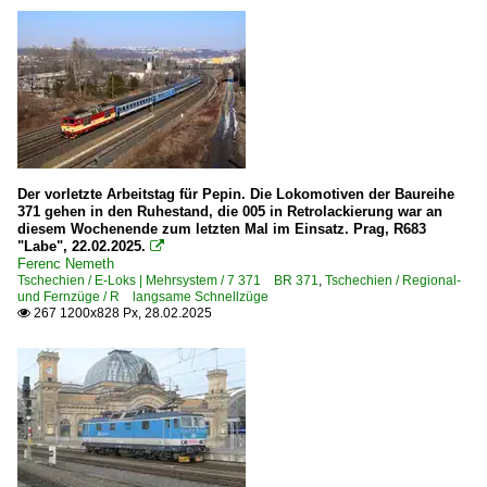
E-Loks | Drehstrom | 91 80
6 101 BR 101
6 101 BR 101 Lokportraits
6 101 BR 101 Werbeloks
6 189 BR 189 ·ES 64 F4·
Der vorletzte Arbeitstag für Pepin. Die Lokomotiven der Baureihe
371 gehen in den Ruhestand, die 005 in Retrolackierung war an
E-Loks | konventionell
diesem Wochenende zum letzten Mal im Einsatz. Prag, R683
"Labe", 22.02.2025.

6 112 BR 112.1 DR 212
Ferenc Nemeth
Tschechien / E-Loks | Mehrsystem / 7 371 BR 371
,
Tschechien / Regional-
6 143 BR 143 DR 243
und Fernzüge / R langsame Schnellzüge
267 1200x828 Px, 28.02.2025

6 143 BR 143 DR 243 Lokportraits
6 155 BR 155 DR 250 'Energiecontainer'
6 180 BR 180 DR 230 ·Skoda 80E·
Elektrotriebzüge | 94 80
0 442 BR 442 ·Talent 2· 'Hamsterbacke'