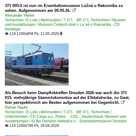
2003
371 005-0 ist nun im Eisenbahnmuseum Lužná u Rakovníka zu
Berlin Alexanderplatz
2004
sehen. Aufgenommen am 09.05.26.

Alexander Hertel
Berlin Ostbahnhof
2005
Tschechien / E-Loks | Mehrsystem / 7 371 BR 371
,
Tschechien / Museen
und Ausstellungen / Muzeum Českých drah v Lu¸né u Rakovníka - ČD
Berlin Schönefeld Flughafen
2006
Nostalgie
119 1200x858 Px, 12.05.2026


Berlin Zoologischer Garten
2007
Dresden (sonstige)
2008
Dresden Hbf ·DH·
2009
Bahnhöfe (F - K)
2010
Heidenau (Sachsen)
2010
Königstein (Sächs. Schw.)
2011
Als Besuch beim Dampfloktreffen Dresden 2026 war auch die 371
2012
015, mehrjährige Stammlokomotive auf der Elbtalstrecke, zu Gast,
Bahnhöfe (L - Q)
hier perspektivisch am Besten aufgenommen bei Gegenlicht.

2013
Rainer Haufe
Leipzig Hbf ·LL·
Tschechien / E-Loks | Mehrsystem / 7 371 BR 371
,
Tschechien /
2014
Unternehmen / ČD Cargo a.s., Praha ·CDC·
,
Deutschland / Museen und
Pirna
Ausstellungen / IG Bw Dresden-Altstadt e.V. - Eisenbahnmuseum Dresden
2015
110 1200x795 Px, 26.04.2026

2016
Bahnhöfe (R - Z)