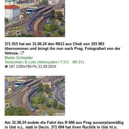
Strecken | KBS 500-599
500 Leipzig – Wurzen – Riesa – Coswig – Radebeul – Dre
510 Dresden – Zwickau – Werdau Bogendreieck ·Sachsen
Unternehmen | historisch
371 015 hat am 31.08.24 den R613 aus Cheb von 193 983
MRCE Dispolok GmbH, München ·DISPO· bis 10.2023
übernommen und bringt ihn nun nach Prag. Fotografiert von der
Vetruse.

Martin Schneider
Tschechien
Tschechien / E-Loks | Mehrsystem / 7 371 BR 371
187 1200x795 Px, 21.09.2024

Bahnhöfe (A - K)
Děčín (sonstige)
Děčín hl.n. (Tetschen-Bodenbach Hbf.)
Kralupy nad Vltavou
Bahnhöfe (L - Z)
Am 31.08.24 endete die Fahrt des R 688 aus Prag ausserplanmäßig
Praha hl.n. (Prag Hbf)
in Usti n.L. statt in Decin. 371 004 hat ihren Rychlik in Usti hl.n.