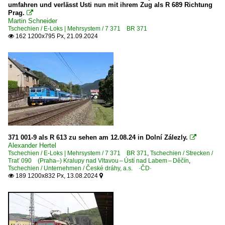
umfahren und verlässt Usti nun mit ihrem Zug als R 689 Richtung
Praha (Prag, sonstige Bahnhöfe)
Prag.

Ústí nad Labem (sonstige)
Martin Schneider
Tschechien / E-Loks | Mehrsystem / 7 371 BR 371
Ústí nad Labem hl.n.
162 1200x795 Px, 21.09.2024

Dieselloks
2 753 BR 753 · T 478.3 'Brejovci' Private
E-Loks | Gleichstrom
7 151 BR 151 · E 499.2 ·65Em·
E-Loks | Mehrsystem
371 001-9 als R 613 zu sehen am 12.08.24 in Dolní Zálezly.

Alexander Hertel
7 362 BR 362 · ES 499.1
Tschechien / E-Loks | Mehrsystem / 7 371 BR 371
,
Tschechien / Strecken /
Trať 090 (Praha–) Kralupy nad Vltavou – Ústí nad Labem – Děčín
,
7 372 BR 372
Tschechien / Unternehmen / České dráhy, a.s. ·ČD·
189 1200x832 Px, 13.08.2024


Elektrotriebzüge | Gleichstrom
1 471 BR 471 · 971 ·Skoda 16Ev· CityElefant