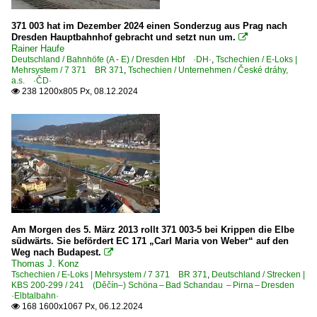
1 442 BR 442 ·Talent 2· 'Hamsterbacke'
371 003 hat im Dezember 2024 einen Sonderzug aus Prag nach
Dresden Hauptbahnhof gebracht und setzt nun um.

Galerien
Rainer Haufe
Deutschland / Bahnhöfe (A - E) / Dresden Hbf ·DH·
,
Tschechien / E-Loks |
2018 10. Dresdner Dampfloktreffen
Mehrsystem / 7 371 BR 371
,
Tschechien / Unternehmen / České dráhy,
a.s. ·ČD·
Berlin-Warschau-Express
238 1200x805 Px, 08.12.2024

ICE-Ersatzverkehr
Sonderzüge und Sonderfahrten
Grenzverkehr
Deutschland <-> Dänemark
Deutschland <-> Polen
Deutschland <-> Tschechien
Am Morgen des 5. März 2013 rollt 371 003-5 bei Krippen die Elbe
südwärts. Sie befördert EC 171 „Carl Maria von Weber“ auf den
Deutschland <-> Ungarn
Weg nach Budapest.

Thomas J. Konz
Tschechien / E-Loks | Mehrsystem / 7 371 BR 371
,
Deutschland / Strecken |
Güterverkehr
KBS 200-299 / 241 (Děčín–) Schöna – Bad Schandau – Pirna – Dresden
·Elbtalbahn·
KLV Containerzüge
168 1600x1067 Px, 06.12.2024
