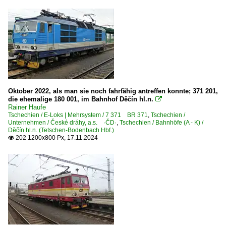
Güterverkehr (Gbf, Rbf, Ubf)
Rbf Dresden-Friedrichstadt
Rbf Halle (Saale)
Museen und Ausstellungen
IG Bw Dresden-Altstadt e.V. - Eisenbahnmuseum Dresden
Oktober 2022, als man sie noch fahrfähig antreffen konnte; 371 201,
Thüringer Eisenbahnverein e. V., Weimar ·TEV·
die ehemalige 180 001, im Bahnhof Děčín hl.n.

Rainer Haufe
Tschechien / E-Loks | Mehrsystem / 7 371 BR 371
,
Tschechien /
Personenwagen | Steuerwagen
Unternehmen / České dráhy, a.s. ·ČD·
,
Tschechien / Bahnhöfe (A - K) /
Děčín hl.n. (Tetschen-Bodenbach Hbf.)
202 1200x800 Px, 17.11.2024
Doppelstock-Steuerwagen 2. Generation für DR 760.0

IC-Steuerwagen 286
Regional- und Fernzüge
AZ Autozüge im Personenverkehr
EC EuroCity-Züge