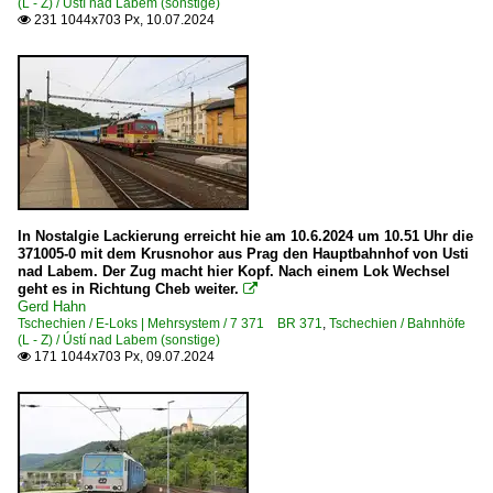
(L - Z) / Ústí nad Labem (sonstige)
231 1044x703 Px, 10.07.2024

ČD Cargo a.s., Praha ·CDC·
České dráhy, a.s. ·ČD·
In Nostalgie Lackierung erreicht hie am 10.6.2024 um 10.51 Uhr die
371005-0 mit dem Krusnohor aus Prag den Hauptbahnhof von Usti
nad Labem. Der Zug macht hier Kopf. Nach einem Lok Wechsel
geht es in Richtung Cheb weiter.

Gerd Hahn
Tschechien / E-Loks | Mehrsystem / 7 371 BR 371
,
Tschechien / Bahnhöfe
(L - Z) / Ústí nad Labem (sonstige)
171 1044x703 Px, 09.07.2024
