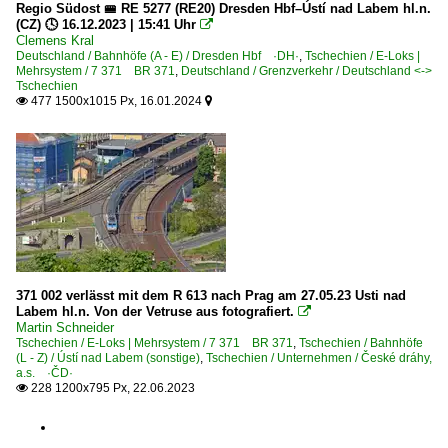
Regio Südost 🚝 RE 5277 (RE20) Dresden Hbf–Ústí nad Labem hl.n.
(CZ) 🕓 16.12.2023 | 15:41 Uhr

Clemens Kral
Deutschland / Bahnhöfe (A - E) / Dresden Hbf ·DH·
,
Tschechien / E-Loks |
Mehrsystem / 7 371 BR 371
,
Deutschland / Grenzverkehr / Deutschland <->
Tschechien
477 1500x1015 Px, 16.01.2024


371 002 verlässt mit dem R 613 nach Prag am 27.05.23 Usti nad
Labem hl.n. Von der Vetruse aus fotografiert.

Martin Schneider
Tschechien / E-Loks | Mehrsystem / 7 371 BR 371
,
Tschechien / Bahnhöfe
(L - Z) / Ústí nad Labem (sonstige)
,
Tschechien / Unternehmen / České dráhy,
a.s. ·ČD·
228 1200x795 Px, 22.06.2023
