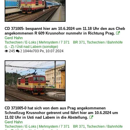
Museen und Ausstellungen
Muzeum Českých drah v Lužné u Rakovníka - ČD Nostalgi
Personenwagen
CD 371005- bespannt hier am 10.6.2024 um 11.18 Uhr den aus Cheb
angekommenen R 609 Krusnohor nunmehr in Richtung Prag.

Eurofimawagen UIC-Z-Wagen
Gerd Hahn
Tschechien / E-Loks | Mehrsystem / 7 371 BR 371
,
Tschechien / Bahnhöfe
(L - Z) / Ústí nad Labem (sonstige)
Regional- und Fernzüge
245
1044x703 Px, 10.07.2024

 2
EC EuroCity-Züge
InterJet-Züge
R langsame Schnellzüge
Strecken
Trať 010 Kolín – Česká Třebová
Trať 083 (Bad Schandau –) Dolní Žleb – Děčín h.n.
CD 371005-0 hat sich von dem aus Prag angekommenen
Schnellzug Krusnohor getrennt und fährt hier am 10.6.2024 um
Trať 090 (Praha–) Kralupy nad Vltavou – Ústí nad Labem 
11.02 Uhr in Usti nad Labem in die Abstellung.

Gerd Hahn
Tschechien / E-Loks | Mehrsystem / 7 371 BR 371
,
Tschechien / Bahnhöfe
Unternehmen