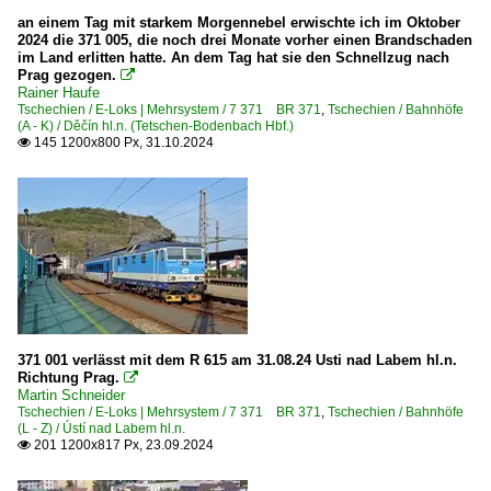
S-Bahnen und Regionalstadtbahnen
an einem Tag mit starkem Morgennebel erwischte ich im Oktober
2024 die 371 005, die noch drei Monate vorher einen Brandschaden
S-Bahn Berlin ·BVG, DB·
im Land erlitten hatte. An dem Tag hat sie den Schnellzug nach
Prag gezogen.

S-Bahn Dresden
Rainer Haufe
S-Bahn Mitteldeutschland
Tschechien / E-Loks | Mehrsystem / 7 371 BR 371
,
Tschechien / Bahnhöfe
(A - K) / Děčín hl.n. (Tetschen-Bodenbach Hbf.)
145 1200x800 Px, 31.10.2024

Sonstiges
Nachtaufnahmen
Stimmungsbilder
Straßenbahn
Straßenbahn Dresden ·DVB·
371 001 verlässt mit dem R 615 am 31.08.24 Usti nad Labem hl.n.
Strecken | KBS 200-299
Richtung Prag.

Martin Schneider
200 Berlin Ostbahnhof – Berlin Hbf – Berlin Charlottenbu
Tschechien / E-Loks | Mehrsystem / 7 371 BR 371
,
Tschechien / Bahnhöfe
(L - Z) / Ústí nad Labem hl.n.
201 'ost' Berlin Ostbahnhof – Frankfurt (Oder) – Guben 
201 1200x817 Px, 23.09.2024

241 (Děčín–) Schöna – Bad Schandau – Pirna – Dresden 