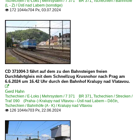
Tschechien / E-Loks | Mehrsystem / 7 371 BR 371
,
Tschechien / Bahnhöfe
(L - Z) / Ústí nad Labem (sonstige)
172 1044x704 Px, 03.07.2024

CD 371004-3 fährt auf dem zu den Bahnsteigen freien
Durchfahrtgleis mit dem Schnellzug Krusnohor nach Prag am
6.6.2024 um 16.42 Uhr durch den Bahnhof Kralupy nad Vlatavou.

Gerd Hahn
Tschechien / E-Loks | Mehrsystem / 7 371 BR 371
,
Tschechien / Strecken /
Trať 090 (Praha–) Kralupy nad Vltavou – Ústí nad Labem – Děčín
,
Tschechien / Bahnhöfe (A - K) / Kralupy nad Vltavou
126 1044x703 Px, 22.06.2024
