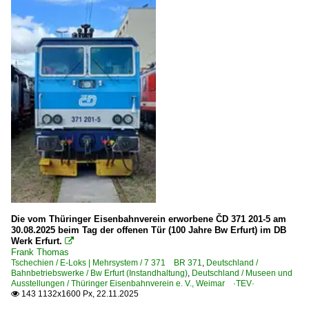
2017
Stadt Wehlen
2018
Dampfloks
2019
BR 52 DR 52.1-7/52.9 ·Kriegslok·
2020
Detailfotos
2020
Scheinwerfer, Leuchten, Lampen
2021
2022
Dieselloks | 92 80
2023
1 218 BR 218
2024
1 234 BR 234 DR 132
2025
Die vom Thüringer Eisenbahnverein erworbene ČD 371 201-5 am
2026
Dieselloks | bis 100 km/h | 98 80
30.08.2025 beim Tag der offenen Tür (100 Jahre Bw Erfurt) im DB
Werk Erfurt.

3 363 BR 363 ·DB V 60· remot. DB 261
Frank Thomas
Tschechien / E-Loks | Mehrsystem / 7 371 BR 371
,
Deutschland /
Bahnbetriebswerke / Bw Erfurt (Instandhaltung)
,
Deutschland / Museen und
Dieseltriebzüge | 95 80
Ausstellungen / Thüringer Eisenbahnverein e. V., Weimar ·TEV·
143 1132x1600 Px, 22.11.2025

0 612 BR 612 ·RegioSwinger· 'Wackeldackel'