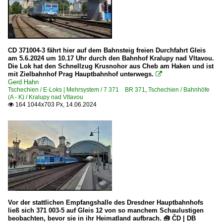
CD 371004-3 fährt hier auf dem Bahnsteig freien Durchfahrt Gleis
am 5.6.2024 um 10.17 Uhr durch den Bahnhof Kralupy nad Vltavou.
Die Lok hat den Schnellzug Krusnohor aus Cheb am Haken und ist
mit Zielbahnhof Prag Hauptbahnhof unterwegs.

Gerd Hahn
Tschechien / E-Loks | Mehrsystem / 7 371 BR 371
,
Tschechien / Bahnhöfe
(A - K) / Kralupy nad Vltavou
164 1044x703 Px, 14.06.2024

Vor der stattlichen Empfangshalle des Dresdner Hauptbahnhofs
ließ sich 371 003-5 auf Gleis 12 von so manchem Schaulustigen
beobachten, bevor sie in ihr Heimatland aufbrach. 🧰 ČD | DB