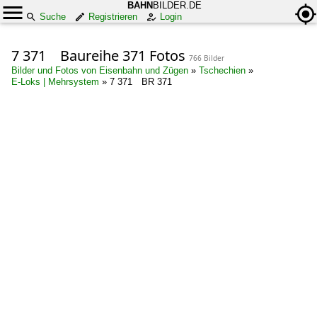
BAHN
BILDER.DE
Suche
Registrieren
Login
7 371 Baureihe 371 Fotos
766 Bilder
Bilder und Fotos von Eisenbahn und Zügen
»
Tschechien
»
E-Loks | Mehrsystem
»
7 371 BR 371